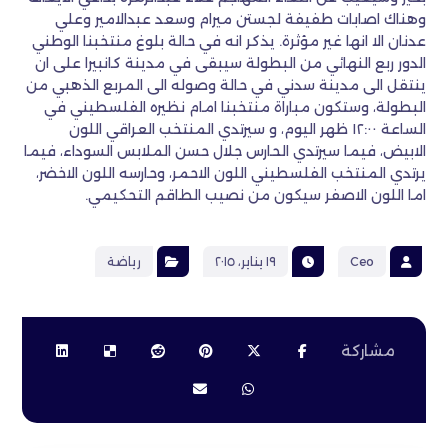
وهناك اصابات طفيفة لجستن ميرام وسعد عبدالامير وعلي
عدنان الا انها غير مؤثرة. يذكر انه في حالة بلوغ منتخبنا الوطني
الدور ربع النهائي من البطولة سيبقى في مدينة كانبيرا على ان
ينتقل الى مدينة سدني في حالة وصوله الى المربع الذهبي من
البطولة، وستكون مباراة منتخبنا امام نظيره الفلسطيني في
الساعة ١٢:٠٠ ظهر اليوم، و سيرتدي المنتخب العراقي اللون
الابيض، فيما سيرتدي الحارس جلال حسن الملابس السوداء، فيما
يرتدي المنتخب الفلسطيني اللون الاحمر، وحارسه اللون الاخضر،
اما اللون الاصفر سيكون من نصيب الطاقم التحكيمي.
Ceo
١٩ يناير، ٢٠١٥
رياضة