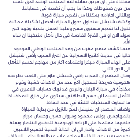
مفاجأة على أي فريق يقابله لأنه المنتخب الوحيد الذي يلعب
من دون ضغوطات وهذا ما يجب أن نضعه في حساباتنا،
وبالتالي احترامه يمكننا من تقديم مباراة قوية.
وكشف شنيشل سنحاول دخول المباراة بأفضل تشكيلة ممكنة
تخول لنا تقديم مستوى مميز وعلينا العمل بجدية وجهد كبير
سواء الان او في الفترة القادمة في حال تأهل منتخبنا ان شاء
الله.
فيما كشف مصدر مقرب من وفد المنتخب الوطني الموجود
حاليا في مدينة كانبيرا الاسترالية عن اصرار المدرب راضي شنيشل
على انهاء المباراة مبكرا واعتماده اكثر من مهاجم لحسم التأهل
الى الدور الثاني.
وقال المصدر ان المدرب راضي شنيشل عازم على اللعب بطريقة
هجومية صريحة لتسجيل اكبر عدد من الاهداف خشية وقوع
مفاجأة في مباراة اليابان والاردن قد تربك حسابات اللاعبين في
التأهل لاسيما ان حسم البطاقتين سيكون على فارق الاهداف اذا
ما تساوت المنتخبات الثلاثة في عدد النقاط.
واضاف المصدر: ان شنيشل لمح بالنزول من بداية المباراة
بالمهاجمين يونس محمود ومروان حسين وجستن ميرام
خلفهما معتمدا على الزيادة الهجومية لتحقيق الانتصار وبغلة
كبيرة من الاهداف. واشار الى ان: الحالة البدنية لجميع اللاعبين
بخير وسيغيب عن اللقاء المهاجم علاء عبدالزهرة بداعي الايقاف