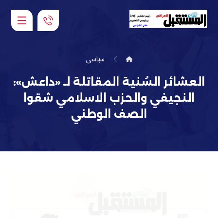
سياسي
العشائر السُنية المقاتلة لـ «داعش»:
النجيفي والحزب الاسلامي شقوا
الصف الوطني