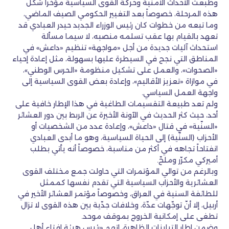
وطبعت الأحداث الأمنية وحركة القوى السياسية مؤخراً شكل
هذه المرحلة، خصوصاً بعد التغيير الحكومي الصيف الماضي،
وما تبعه من خطوات كان رئيس الوزراء الجديد حيدر العبادي قد
تعهد بالقيام بها عقب تسلمه منصبه، لا سيما مسألة
استحداث آليات جديدة من أجل «مواجهة» تنظيم «داعش» في
المناطق التي نجح في السيطرة عليها بسهولة، مثل إعادة إحياء
«الصحوات»، والعمل على تشكيل منظومة «الحرس الوطني»،
في موازاة «تعزيز الأقاليم»، وإعادة بعض القوى السياسية إلى
واجهة العمل السياسي.
ولم تعد طبيعة التقسيمات الطاغية في هذا الإطار خافية على
أحد، حيث كثر الحديث في الآونة الأخيرة عن الربط بين دور العشائر
«السنّية» في قتال «داعش»، وإعادة عدد من الشخصيات أو
الأحزاب (السنّية) إلى الحياة السياسية، وهو ما أبدى العبادي
انفتاحاً تجاهه في أكثر من مناسبة، خصوصاً أنه يأتي بطلب
أميركي مكرّر وملحّ.
وبالرغم من توالي المؤتمرات التي حاولت جمع مختلف القوى
العشائرية والأحزاب السياسية التي تقدم نفسها كممثل
للطائفة السنية في العراق، وخصوصاً مؤتمر العشائر الأخير في
أربيل، إلا أنّ توجّهات عدّة، وخلافات جدّية بين هذه القوى لا تزال
تطغى على إمكانية الخروج بموقف موحد.
وضمن إطار التباينات الظاهرة، اتهم «رئيس هيئة إفتاء أهل