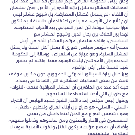
وكان رئيس الحكومة العراقي حيدر العبادي قد التقى عددا من
الفعاليات العشائرية خلال زيارته الأخيرة إلى الأردن، وبيّن سليمان
أن اللقاء «لم يشمل فصائل المعارضة، بل شيوخ عشائر ليس
لهم تأثير على الأرض»، معرباً عن اعتقاده أن «السنة لا يمتلكون
قرارا سياسيا موحدا، لأن القرار السياسي بيد الأحزاب المتطرفة،
لهذا يبرز الخلاف بين رجال الدين وشيوخ العشائر مع
السياسيين».وانتقد سليمان مؤتمر العشائر الأخير في أربيل
معتبراً أنه «مؤتمر سياسي صوري لا يمثل أهل السنة ولا يمثل
العشائر السنية، وهو عبارة عن استعراض، ورسالة إلى الحكومة
الجديدة وإلى الأميركيين لإثبات الوجود فقط، ولكنه لم يحقق
شيئا للسنة على أرض الواقع».
وبرز خلال زيارة السيناتور الأميركي الجمهوري جون مكاين موقف
لافت من بعض الفعاليات العشائرية التي التقاها في بغداد،
حيث أكد عدد من الحاضرين أن العشائر العراقية فتحت «قنوات»
مع طهران التي أبدت استعدادها لتسليحهم.
ويقول رئيس مجلس إنقاذ الأنبار الشيخ حميد الهايس أن الصراع
«السني – السني» هو صراع بين أبناء العراق وتنظيم «داعش»،
وهو «يتضمن الصراع مع الذين تبنوا داعش من بعض
المعممين في الأنبار والبعثيين ومن ساندوهم وقاتلوا معهم»،
وأضاف أن «مصير هؤلاء سيكون القتل والقوات الأمنية سوف لا
تنفك عن ملاحقتهم».