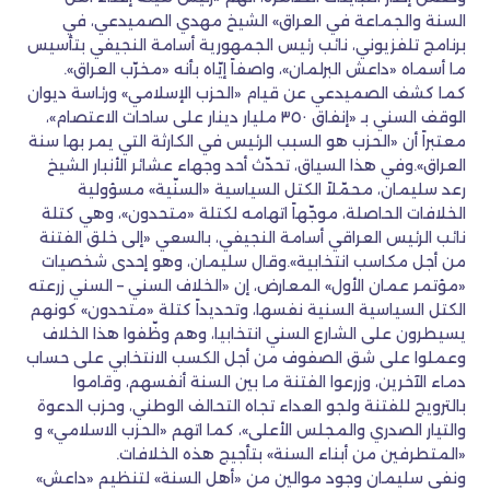
السنة والجماعة في العراق» الشيخ مهدي الصميدعي، في
برنامج تلفزيوني، نائب رئيس الجمهورية أسامة النجيفي بتأسيس
ما أسماه «داعش البرلمان»، واصفاً إيّاه بأنه «مخرّب العراق».
كما كشف الصميدعي عن قيام «الحزب الإسلامي» ورئاسة ديوان
الوقف السني بـ «إنفاق ٣٥٠ مليار دينار على ساحات الاعتصام»،
معتبراً أن «الحزب هو السبب الرئيس في الكارثة التي يمر بها سنة
العراق».وفي هذا السياق، تحدّث أحد وجهاء عشائر الأنبار الشيخ
رعد سليمان، محمّلاً الكتل السياسية «السنّية» مسؤولية
الخلافات الحاصلة، موجّهاً اتهامه لكتلة «متحدون»، وهي كتلة
نائب الرئيس العراقي أسامة النجيفي، بالسعي «إلى خلق الفتنة
من أجل مكاسب انتخابية».وقال سليمان، وهو إحدى شخصيات
«مؤتمر عمان الأول» المعارض، إن «الخلاف السني – السني زرعته
الكتل السياسية السنية نفسها، وتحديداً كتلة «متحدون» كونهم
يسيطرون على الشارع السني انتخابيا، وهم وظّفوا هذا الخلاف
وعملوا على شق الصفوف من أجل الكسب الانتخابي على حساب
دماء الآخرين، وزرعوا الفتنة ما بين السنة أنفسهم، وقاموا
بالترويج للفتنة ولجو العداء تجاه التحالف الوطني، وحزب الدعوة
والتيار الصدري والمجلس الأعلى»، كما اتهم «الحزب الاسلامي» و
«المتطرفين من أبناء السنة» بتأجيج هذه الخلافات.
ونفى سليمان وجود موالين من «أهل السنة» لتنظيم «داعش»