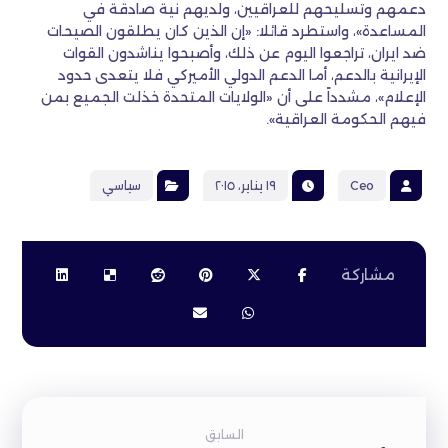
دعمهم وتسليحهم للعراقيين، ولديهم نية صادقة في
المساعدة»، واستطرد قائلا: «إن الذين كان يطلقون الصيحات
ضد ايران، تراجعوا اليوم عن ذلك، وأصبحوا يناشدون القوات
الإيرانية بالدعم، أما الدعم الدولي الأميركي فلا يتعدى حدود
الإعلام»، مشدداً على أن «الولايات المتحدة خذلت الجميع بمن
فيهم الحكومة العراقية».
Ceo
١٩ يناير، ٢٠١٥
سياسي
السابق