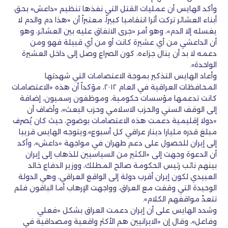
وأكد الهايس أن عمليات القتل التي نفذها تنظيم «داعش» بحق
أبناء العشائر تركت أثرا انتقاميا كبيراً، معتبراً أن «هذا دم والدم لا
يغسله إلا الدم»، وهو أمر «جرى الاتفاق عليه بين العشائر، وهو
أن الداعشي من أي عشيرة كانت أو من أي قبيلة فهو ومن
دعمه لا بد أن ينال جزاءه، كون الصراع وصل إلى داخل العشيرة
الواحدة».
وأعاد الهايس التذكير بموجة الاعتصامات التي شهدتها
المحافظات العراقية في العام ٢٠١٢، مؤكداً أن هذه «الاعتصامات
كانت تدعمها مؤسسات حكومية، وموظفون رسميون، إضافة
إلى الوقف السني والحزب الاسلامي وحزب البعث»، وأضاف أن
«دولا إقليمية دعمت هذه الاعتصامات بوضوح، حيث كان يُصرف
مبلغ قدره مليارا دينار عراقي كل أسبوع».ويتوجه الهايس قريبا
إلى إيران للحصول على دعم طهران في مواجهة «داعش»، وأكد
أن الدعوة وجهت إلى «الكثير من السياسيين للذهاب إلى إيران
بينهم نائب رئيس الحكومة صالح المطلك، ووزير الدفاع خالد
العبيدي لكون إيران أقرب دولة إلى الواقع العراقي، وهي الدولة
الوحيدة التي وقفت مع العراق، وواجهت الإرهاب أما الباقون فلم
تتعدّ مواقفهم الكلام».
وشدد الهايس على أن إيران دعمت العراق بشكل «فعلي
وفاعل»، وقال إن «الايرانيين هم الأكثر واقعية ومصداقية في