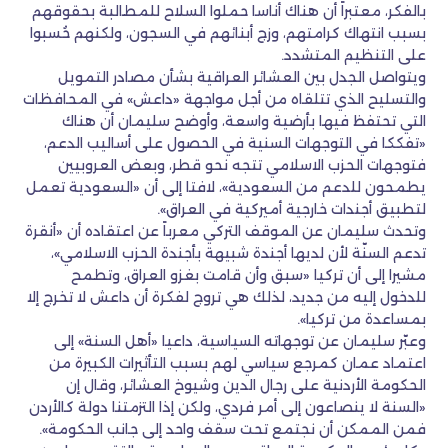
بالفكر، معتبراً أن هناك أناسا حملوا السلاح للمطالبة بحقوقهم
بسبب انتهاك كرامتهم، وزج أبنائهم في السجون، ولكنهم حُسبوا
على التنظيم المتشدد.
ويتواصل الجدل بين العشائر العراقية بشأن مصادر التمويل
والتسليح الذي تتلقاه من أجل مواجهة «داعش» في المحافظات
التي تحتفظ فيها بأرضية واسعة، وأوضح سليمان أن هناك
«تفككا في التوجهات السنية في الحصول على أساليب الدعم،
فتوجهات الحزب الاسلامي تتجه نحو قطر، وبعض العروبيين
يطمحون للدعم من السعودية»، لافتا إلى أن «السعودية تعمل
لتطبيق أجندات خارجية أميركية في العراق».
وتحدث سليمان عن الموقف التركي معرباً عن اعتقاده أن «أنقرة
تدعم السنّة لأن لديها أجندة شبيهة بأجندة الحزب الاسلامي»،
مشيرا إلى أن تركيا «سبق وأن قامت بغزو العراق، وتطمح
للدخول إليه من جديد، لذلك هي تروج لفكرة أن داعش لا تخرج إلا
بمساعدة من تركيا».
وعبّر سليمان عن توجهاته السياسية، داعيا «أهل السنة» إلى
اعتماد عمان كمرجع سياسي لهم بسبب التأثيرات الكبيرة من
الحكومة الأردنية على رجال الدين وشيوخ العشائر، وقال إن
«السنة لا ينصاعون إلى أمر فردي، ولكن إذا التزمتنا دولة كالأردن
فمن الممكن أن نجتمع تحت سقف واحد إلى جانب الحكومة».