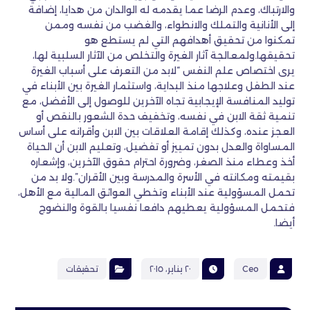
والارتباك، وعدم الرضا عما يقدمه له الوالدان من هدايا، إضافة
إلى الأنانية والتملك والانطواء، والغضب من نفسه وممن
تمكنوا من تحقيق أهدافهم التي لم يستطع هو
تحقيقها.ولمعالجة آثار الغيرة والتخلص من الآثار السلبية لها،
يرى اختصاص علم النفس “لابد من التعرف على أسباب الغيرة
عند الطفل وعلاجها منذ البداية، واستثمار الغيرة بين الأبناء في
توليد المنافسة الإيجابية تجاه الآخرين للوصول إلى الأفضل، مع
تنمية ثقة الابن في نفسه، وتخفيف حدة الشعور بالنقص أو
العجز عنده، وكذلك إقامة العلاقات بين الابن وأقرانه على أساس
المساواة والعدل بدون تمييز أو تفضيل، وتعليم الابن أن الحياة
أخذ وعطاء منذ الصغر، وضرورة احترام حقوق الآخرين، وإشعاره
بقيمته ومكانته في الأسرة والمدرسة وبين الأقران”.ولا بد من
تحمل المسؤولية عند الأبناء وتخطي العوائق المالية مع الأهل،
فتحمل المسؤولية يعطيهم دافعا نفسيا بالقوة والنضوج
أيضا.
Ceo
٢٠ يناير، ٢٠١٥
تحقيقات