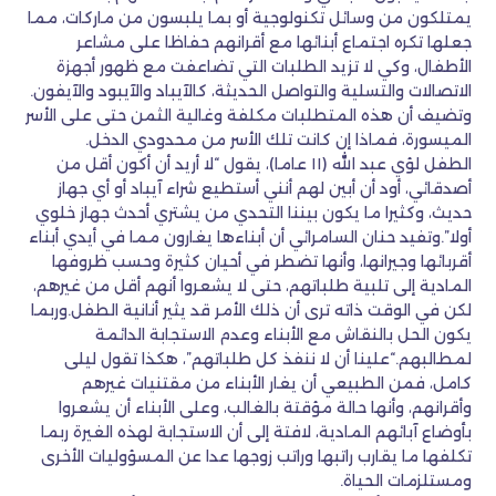
يمتلكون من وسائل تكنولوجية أو بما يلبسون من ماركات، مما
جعلها تكره اجتماع أبنائها مع أقرانهم حفاظا على مشاعر
الأطفال، وكي لا تزيد الطلبات التي تضاعفت مع ظهور أجهزة
الاتصالات والتسلية والتواصل الحديثة، كالآيباد والآيبود والآيفون.
وتضيف أن هذه المتطلبات مكلفة وغالية الثمن حتى على الأسر
الميسورة، فماذا إن كانت تلك الأسر من محدودي الدخل.
الطفل لؤي عبد الله (١١ عاما)، يقول “لا أريد أن أكون أقل من
أصدقائي، أود أن أبين لهم أنني أستطيع شراء آيباد أو أي جهاز
حديث، وكثيرا ما يكون بيننا التحدي من يشتري أحدث جهاز خلوي
أولا”.وتفيد حنان السامرائي أن أبناءها يغارون مما في أيدي أبناء
أقربائها وجيرانها، وأنها تضطر في أحيان كثيرة وحسب ظروفها
المادية إلى تلبية طلباتهم، حتى لا يشعروا أنهم أقل من غيرهم،
لكن في الوقت ذاته ترى أن ذلك الأمر قد يثير أنانية الطفل.وربما
يكون الحل بالنقاش مع الأبناء وعدم الاستجابة الدائمة
لمطالبهم.“علينا أن لا ننفذ كل طلباتهم”، هكذا تقول ليلى
كامل، فمن الطبيعي أن يغار الأبناء من مقتنيات غيرهم
وأقرانهم، وأنها حالة مؤقتة بالغالب، وعلى الأبناء أن يشعروا
بأوضاع آبائهم المادية، لافتة إلى أن الاستجابة لهذه الغيرة ربما
تكلفها ما يقارب راتبها وراتب زوجها عدا عن المسؤوليات الأخرى
ومستلزمات الحياة.