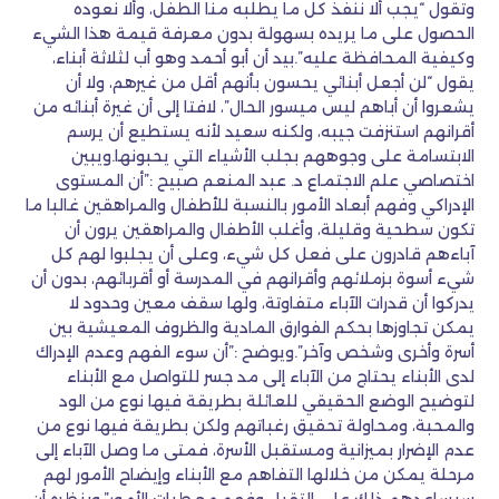
وتقول “يجب ألا ننفذ كل ما يطلبه منا الطفل، وألا نعوده
الحصول على ما يريده بسهولة بدون معرفة قيمة هذا الشيء
وكيفية المحافظة عليه”.بيد أن أبو أحمد وهو أب لثلاثة أبناء،
يقول “لن أجعل أبنائي يحسون بأنهم أقل من غيرهم، ولا أن
يشعروا أن أباهم ليس ميسور الحال”، لافتا إلى أن غيرة أبنائه من
أقرانهم استنزفت جيبه، ولكنه سعيد لأنه يستطيع أن يرسم
الابتسامة على وجوههم بجلب الأشياء التي يحبونها.ويبين
اختصاصي علم الاجتماع د. عبد المنعم صبيح :”أن المستوى
الإدراكي وفهم أبعاد الأمور بالنسبة للأطفال والمراهقين غالبا ما
تكون سطحية وقليلة، وأغلب الأطفال والمراهقين يرون أن
آباءهم قادرون على فعل كل شيء، وعلى أن يجلبوا لهم كل
شيء أسوة بزملائهم وأقرانهم في المدرسة أو أقربائهم، بدون أن
يدركوا أن قدرات الآباء متفاوتة، ولها سقف معين وحدود لا
يمكن تجاوزها بحكم الفوارق المادية والظروف المعيشية بين
أسرة وأخرى وشخص وآخر”.ويوضح :”أن سوء الفهم وعدم الإدراك
لدى الأبناء يحتاج من الآباء إلى مد جسر للتواصل مع الأبناء
لتوضيح الوضع الحقيقي للعائلة بطريقة فيها نوع من الود
والمحبة، ومحاولة تحقيق رغباتهم ولكن بطريقة فيها نوع من
عدم الإضرار بميزانية ومستقبل الأسرة، فمتى ما وصل الآباء إلى
مرحلة يمكن من خلالها التفاهم مع الأبناء وإيضاح الأمور لهم