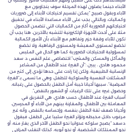
سيساعدهم ذلك على التقبل وفهم معطيات الأمور”.وبنظره أن
الأبناء حينما يصلون لهذه المرحلة سوف يتجاوبون مع
الآباء.ويقول صبيح “يمكن تقسيم احتياجات الأبناء إلى ضروريات
وكماليات، وبالتالي يجب على الآباء مساعدة الأبناء في تحقيق
احتياجاتهم الضرورية أكثر من الكماليات التي تتضمن الحصول
مثلا على أحدث الأجهزة الإلكترونية للتشبه بالآخرين، هنا يجب أن
تكون للآباء وقفة حزم وتفاهم مع الأبناء بأن الأمور الكمالية
تخضع لمستوى المعيشة ولمستوى الرفاهية، ولا تخضع
لمسؤولية الاحتياجات الضرورية كما هو الحال في الملبس
والمأكل والمسكن والمشرب”.اختصاصي علم النفس د. سعد
محمود هادي ، يبين :”أن الغيرة عند الأطفال من المشاعر
الإنسانية الطبيعية، ولكن إذا زادت على حدها تؤدي إلى كثير من
المشكلات النفسية والسلوكية للطفل، وهي ما تسمى بـ”الغيرة
المرضية”، سببها أحيانا خيبة أمل الطفل بالحصول على رغباته،
وحصول غيره على تلك الرغبات، أو الشعور بالنقص”.
أسباب الغيرة عند الأطفال، حسب هادي، هي التفريق في
المعاملة بين الأطفال، والمقارنة بينهم من الآباء أو المدرسين،
وأحيانا ضعف ثقة الطفل بنفسه، وإحساسه بالنقص، وأنه غير
مرغوب داخل محيطه.وتؤثر الغيرة سلبيا على الطفل، فيقول
د.سعد “يصبح سلوكه عدوانيا نحو الطفل الآخر الذي يغار منه، أو
نحو الممتلكات الشخصية، أو نحو أبويه، كذلك التقلب المزاجي