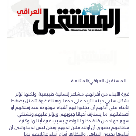
المستقبل العراقي/المتابعة
غيرة الأبناء من أقرانهم، مشاعر إنسانية طبيعية، ولكنها تؤثر
بشكل سلبي حينما تزيد على حدها. وهناك غيرة تتمثل بضغط
الأبناء على آبائهم أن يجلبوا لهم أشياء موجودة عند زملائهم أو
أصدقائهم، ما يستنزف أحيانا جيوبهم، ويؤثر عليهم.وتشتكي
سهير جهاد من قلة دخلها الواضح بسبب غيرة أبنائها وكثرة
مطالبهم بدعوى أن أولاد فلان لديهم ونحن ليس لدينا.وتبين أن
أبناءها يحبون التباهي والتظاهر أمام أبناء عائلاتهم بما