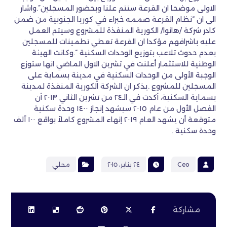
الاولى موضحا ان القرعة ستتم علنا وبحضور المسجلين”.واشار
الى ان “نظام القرعة صممه خبراء في كوريا الجنوبية من ضمن
كادر شركة /هانوا/ الكورية المنفذة للمشروع وسيتم العمل
عليه باشرافهم مؤكدا ان القرعة تعطي تطمينات للمسجلين
بعدم حدوث تلاعب بتوزيع الوحدات السكنية “.وكانت الهيئة
الوطنية للاستثمار أعلنت في تشرين الاول الماضي انها ستوزع
الوجبة الأولى من الوحدات السكنية في مدينة بسماية على
المسجلين للمشروع .يذكر ان الشركة الكورية المنفذة لمدينة
بسماية السكنية، أكدت في الـ٢٤ من تشرين الثاني ٢٠١٣ أن
الفصل الأول من عام ٢٠١٥ سيشهد إنجاز ١٤٠٠ وحدة سكنية
متوقعة أن يشهد العام ٢٠١٩ إنهاء المشروع كاملاً بواقع ١٠٠ آلف
وحدة سكنية .
Ceo
٢٤ يناير، ٢٠١٥
محلي