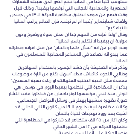
نستوعب كليا هنا في المانيا حجم الضرر الذي سببته الشعارات
العنصرية والمعادية للاجانب التي ترفعها بيغيدا”، وذلك قبل
وقت قصير من موعد انطلاق مظاهرة الحركة الـ ١٣ في درسدن.
واضاف شتاينماير “رغبنا ام لم نرغب، فإن العالم يراقب المانيا
بانتباه كبير”.
وقال “ولذا فإنه من المهم جدا ان نعلن بقوة ووضوح ودون
مواربة ان بيغيدا لا تتكلم باسم المانيا”.
وحذر الوزير من انه “يسأل دائما وبالحاح” من قبل اقرانه ونظرائه
عما يبدو انه تصاعد في المشاعر المعادية للمسلمين في
المانيا.
وذكر قراء الصحيفة بأن حشد الجموع باستخدام المهاجرين
وطالبي اللجوء كاكباش فداء “اسهل بكثير من اثارة موضوعات
معقدة مثل البنية التحتية المتهالكة او زيادة نسبة المسنين.”
يذكر ان المظاهرة التي تنظمها بيغيدا اليوم في درسدن هي
الاولى منذ تنحي مؤسسها لوتز باخمان عن قيادتها عقب انتشار
صورة تظهره متشبها بهتلر في وسائل التواصل الاجتماعي.
وكانت مظاهرة لبيغيدا يوم الـ ١٩ من كانون الثاني الحالي قد
الغيت بعد ورود تهديدات لحياة باخمان.
وكان اكثر من ٢٥ الف متظاهر قد شاركوا في المظاهرة التي
نظمتها الحركة في ١٢ من الشهر الحالي.
وتصر الحركة على انها ليست عنصرية.