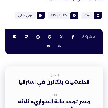
Ceo
٢٥ يناير، ٢٠١٥
عربي دولي
السابق
الداعشيات يتكاثرن في استراليا
التالى
مصر تمدد حالة الطواريء ثلاثة