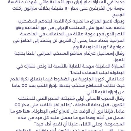
جديدا في المباراة أمام إيران بدور الثمانية والتي شهدت منافسة
شرسة بين الفريقين على مدار ١٢٠ دقيقة بخلاف ماراثون ركلات
الترجيح.
ويدرك لاعبو العراق ما تعنيه كرة القدم لبلدهم المضطرب
خاصة بعد الفوز على المنتخب الإيراني في دور الثمانية وهو
النصر الذي فجر موجة هائلة من الاحتفالات في العاصمة
العراقية بغداد مما يعني أن الفريق لن يفتقد إلى الحافز في
مواجهة كوريا الجنوبية اليوم.
وقال إسماعيل ضرغام مدافع المنتخب العراقي “بلدنا بحاجة
للفوز..
المباراة المقبلة مهمة للغاية بالنسبة لنا ونحن نشارك في
البطولة لجلب السعادة لبلدنا”.
كما تعاني كوريا الجنوبية من الضغوط فيما يتعلق بكرة لقدم
حيث تطالب الجماهير منتخب بلادها بإحراز اللقب بعد ٥٥ عاما
من إحرازه لقبه الثاني.
وقال المدرب الألماني أولي شتيلكه المدير الفني للمنتخب
الكوري ، قبل بداية البطولة ، “إذا لم تفز باللقب على مدار ٥٥
عاما ، فإننا نرى أن الوقت حان لانتزاع كأس البطولة.. هذا هو ما
نعمل من أجله وهذا هو ما يعمل عليه كل فرد في هذه
المجموعة. وعلى الأقل ، علينا أن نقدم أداء جيدا”.
وحتى الآن ، لم يقدم المنتخب الكوري أداء باهرا في البطولة