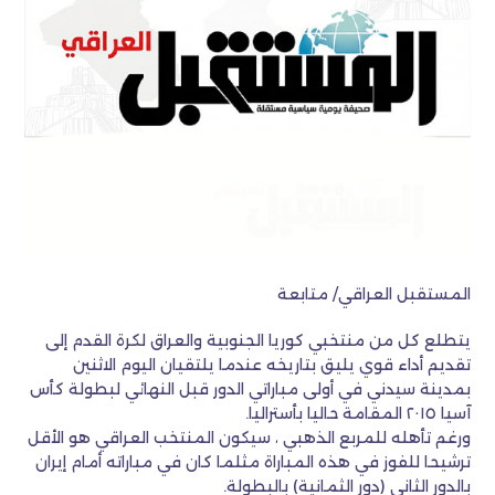
المستقبل العراقي/ متابعة
يتطلع كل من منتخبي كوريا الجنوبية والعراق لكرة القدم إلى
تقديم أداء قوي يليق بتاريخه عندما يلتقيان اليوم الاثنين
بمدينة سيدني في أولى مباراتي الدور قبل النهائي لبطولة كأس
آسيا ٢٠١٥ المقامة حاليا بأستراليا.
ورغم تأهله للمربع الذهبي ، سيكون المنتخب العراقي هو الأقل
ترشيحا للفوز في هذه المباراة مثلما كان في مباراته أمام إيران
بالدور الثاني (دور الثمانية) بالبطولة.