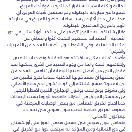
الحالية ولكنه اتسم بالاستقرار كما تدرجت قوة أداء الفريق
صعودا عبر مبارياته بالبطولة ولم تستقبل شباك الفريق أي
هدف على مدار أكثر من ست ساعات خاضها الفريق في مبارياته
الأربع بالدورين الماضيين للبطولة.
وقال شتيلكه ، بعد الفوز ٢/صفر على منتخب أوزبكستان في دور
الثمانية ، “أعتقد أننا نستطيع التحدث كثيرا والنقاش عن
إمكانياتنا الفنية.. وفي الشوط الأول ، أضعنا العديد من التمريرات
والفرص”.
وأضاف “ما لا يمكن مناقشته هو العقلية وتضحيات اللاعبين
وإخلاصهم. لست واثقا من وجود العديد من الفرق يمكنها بعد
فقدان اثنين من أفضل لاعبيها للإصابة أن تنافس.. العديد من
الفرق يمكنها أن تفقد قوتها الذهنية عندما تخرج قائدين من
بين لاعبيها”.ويشير شتيلكه إلى كو جا تشول نجم ماينز الألماني
ولي تشونج يونج لاعب بولتون الإنجليزي اللذين اضطرا للرحيل
من معسكر الفريق في أستراليا والعودة لأوروبا بسبب الإصابات.
كما احتاج الفريق للتعامل مع بعض الإصابات المرضية في
صفوف الفريق وخاصة للاعب سون هيونج مين نجم باير
ليفركوزن الألماني.
وتعافى سون هيونج مين وسجل هدفي الفوز على أوزبكستان
في دور الثمانية ومن المؤكد أنه سيلعب دورا مع الفريق في