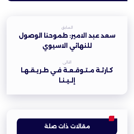
السابق
سعد عبد الامير: طموحنا الوصول
للنهائي الاسيوي
التالى
كـارثـة مـتـوقـعـة فـي طـريـقـهـا
إلـيـنـا
مقالات ذات صلة