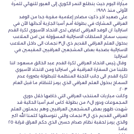
مباراة اليوم حيث يتطلع النمر الكوري إلى العبور للنهائي للمرة
الأولى منذ ١٩٨٨ .
على صعيد اخر ذكرت مصادر إعلامية مقربة جدا من الوفد
العراقي المشارك في بطولة أمم آسيا الجارية أحداثها الآن في
استراليا، ان الوفد العراقي اعترض لدى الاتحاد الآسيوي لكرة القدم
بسبب سماح السلطات الاسترالية المسؤولة عن امن الملاعب
بدخول العلم العراقي القديم ذي ال٣ نجمات الى داخل الملاعب
الاسترالية بصحبة بعض المشجعين العراقيين المقيمين في
استراليا.
وقال رئيس الاتحاد العراقي لكرة القدم عبد الخالق مسعود: اننا
طلبنا من السفارة العراقية في استراليا ومن الاتحاد الآسيوي
لكرة القدم الى جانب اللجنة المنظمة للبطولة بضرورة عدم
السماح بدخول العلم العراقي الذي يرمز للنظام ما قبل العام
٢٠٠٣.
وكانت مباريات المنتخب العراقي التي خاضها خلال دوري
المجموعات ودور ال٨ من بطولة كاس امم آسيا الحالية قد
شهدت ظهور بعض المشجعين العراقيين وهم يحملون العلم
العراقي القديم ذي ال٣ نجمات والتي تتوسطها كلمتا الله اكبر
والذي يرمز لحقبة نظام صدام حسين الذي حكم العراق قرابة ٢٥
عاما.