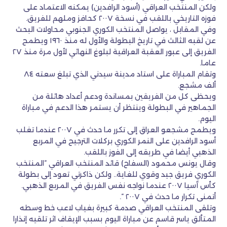
ولكن المنتخب العراقي (أسود الرافدين) يمكنه الاعتماد على
فوزه التاريخي باللقب في نسخة ٢٠٠٧ كحافز وملهم للفريق.
وفي المقابل ، يواصل المنتخب الكوري الجنوبي محاولات البحث
عن لقبه الثالث في تاريخ البطولة والأول له منذ ١٩٦٠ ويطمح
الفريق إلى عبور العقبة العراقية لبلوغ النهائي لأول مرة منذ ٢٧
عاما.
وتقام المباراة على استاد مدينة سيدني الذي تبلغ سعته ٨٤
ألف مشجع.
ويحظى كل من الفريقين بمساندة ودعم أعداد هائلة من
الجماهير في البطولة وينتظر أن يستمر هذا الدعم في مباراة
اليوم.
ويطمح مشجعو العراق إلى تكرر ما حدث في ٢٠٠٧ عندما تغلب
أسود الرافدين على النمر الكوري بركلات الترجيح في المربع
الذهبي أيضا في طريقه إلى الفوز باللقب.
وقال يونس محمود (السفاح) قائد المنتخب العراقي “المنتخب
الكوري فريق جيد وقوي للغاية.. ولكن ذاكرتي تعود إلى بطولة
كأس آسيا ٢٠٠٧ عندما نواجه نفس الفريق في المربع الذهبي.
أتمنى تكرار ما حدث في ٢٠٠٧ “.
وتلقى المنتخب العراقي صدمة كبيرة بغياب لاعب خط وسطه
المتألق ياسر قاسم عن مباراة اليوم بسبب الإيقاف اثر تلقيه إنذارا