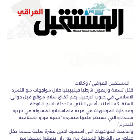
المستقبل العراقي / وكالات
قتل تسعة واربعون شرطيا فيليبينيا خلال مواجهات مع التمرد
الاسلامي في جنوب الارخبيل رغم اتفاق سلام موقع قبل حوالى
السنة، كما اعلنت أمس الاثنين متحدثة باسم الشرطة.
وقد دارت المواجهات في قرية ماماسابانو المعزولة في جزيرة
مينداناو التي يسيطر عليها متمردو “جبهة مورو الاسلامية
للتحرير”.
واندلعت المواجهات التي استمرت احدى عشرة ساعة عندما دخل
عناصر من الشرطة المدينة من دون ان يتفقوا مسبقا مع