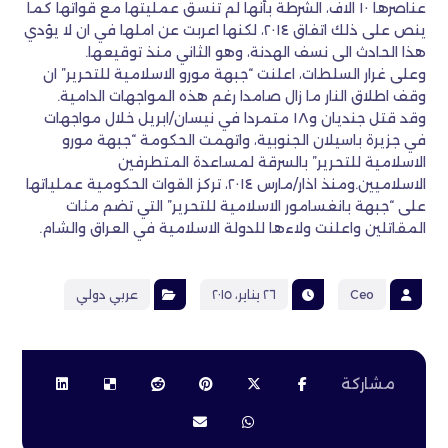
عناصرها ١٠ الاف، الشرطة بأنها لم تنسق عمليتها مع قواتها كما
ينص على ذلك اتفاق ٢٠١٤، لكنها اعربت عن املها في ان لا يؤدي
هذا الحادث الى نسف الهدنة، وهو الثاني منذ توقيعها.
وعلى غرار السلطات، اعلنت “جبهة مورو الاسلامية للتحرير” ان
وقف اطلاق النار ما زال صامدا رغم هذه المواجهات الدامية.
وقد قتل جنديان و١٨ متمردا في نيسان/ابريل خلال مواجهات
في جزيرة باسيلان الجنوبية، واتهمت الحكومة “جبهة مورو
الاسلامية للتحرير” بالسرقة لمساعدة المتطرفين
الاسلاميين.ومنذ اذار/مارس ٢٠١٤، تركز القوات الحكومية عملياتها
على “جبهة بانغسامور الاسلامية للتحرير” التي تضم مئات
المقاتلين واعلنت ولاءها للدولة الاسلامية في العراق والشام.
Ceo
٢٦ يناير، ٢٠١٥
عربي دولي