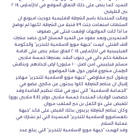
التمرد، كما ينص على ذلك الاتفاق الموقع في اذار/مارس ٢٠١٤
بين الطرفين.
وقالت المتحدثة باسم الشرطة الاقليمية جوديث امبونغ ان
السلطات استعادت جثث ٤٩ قتيلا من الشرطة، لكنها لم توضح
ما اذا كانت المواجهات اوقعت قتلى في صفوف
المتمردين.وبعد عقود من التمرد المسلح الذي حصد عشرات
الاف القتلى، ابرمت “جبهة مورو الاسلامية للتحرير” والحكومة
الفيليبينية في اذار/مارس ٢٠١٤ اتفاق سلام ينص على اقامة
منطقة حكم ذاتي في جنوب البلاد، يعتبرها خمسة ملايين
مسلم فيليبيني (من اصل ١٠٠ مليون) ارض اجدادهم. ويناقش
البرلمان مشروع قانون حول هذا الموضوع.
ويقول كبير مفاوضي “جبهة مورو الاسلامية للتحرير” مهاجر
إقبال ان عناصر الشرطة كانوا يبحثون عن ماليزي عضو في
“الجماعة الاسلامية” التي تدور في فلك تنظيم القاعدة.وقد
خصصت الولايات المتحدة خمسة ملايين دولار (٤,٤ ملايين يورو)
للقبض على ذو الكفل بن حير الملقب مروان.
وكان عناصر الشرطة يريدون بذلك القبض على قائد “جبهة
بانغسامورو الاسلامية للتحرير” المتمردة التي لم تشارك في
عملية السلام.
وقد اتهمت “جبهة مورو الاسلامية للتحرير” التي يبلغ عدد