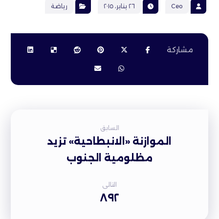
Ceo
٢٦ يناير، ٢٠١٥
رياضة
السابق
الموازنة «الانبطاحية» تزيد
مظلومية الجنوب
التالى
٨٩٢