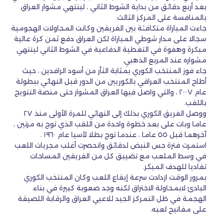
بعد أربع دقائق من بداية الشوط الثاني ، لينتهي مشوار العراق
بالمنافسة على المركز الثالث.
جاءت المباراة متكافئة بين الفريقين وكانت المحاولات الهجومية
سجالا على مدار شوطي المباراة لكن العراق دفع ثمن كرة عالية
مبكرة وهفوة في التغطية الدفاعية في الشوط الثاني لينتهي
مشواره عند المربع الذهبي.
جاء فوز المنتخب الكوري بمثابة الثأر من أسود الرافدين ، حيث
أطاح المنتخب العراقي بالكوريين من الدور قبل النهائي ببطولة
عام ٢٠٠٧ ، والتي واصل فيها العراق المشوار حتى منصة التتويج
باللقب.
ووصل الفريق الكوري بذلك إلى النهائي للمرة الأولى منذ ٢٧
عاما وبات على بعد خطوة واحدة من اللقب الذي توج به مرتين ،
آخرهما قبل ٥٥ عاما ، عندما توج بطلا لآسيا عام ١٩٦٠ .
استمرت فترة جس النبض لدقائق وانحصرت أغلب مجريات اللعب
في وسط الملعب مع تضييق كل من الفريقين المساحات
تفاديا للهدف المبكر.
بمرور الوقت ازدادت سرعة إيقاع اللعب وكان المنتخب الكوري
البادئ لابمحاولة الاختراق لكنه وجد صعوبة كبيرة في بناء
الهجمة في ظل التمركز الجيد للاعبي العراق والرقابة اللصيقة
على مفاتيح لعبه.