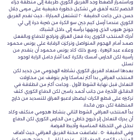
وباستمرار الضغط وجد االفريق الكوري طريقة إلى منطقة جزاء
الخصم لكنه أخفق في تشكيل خطورة حقيقية على مرمى جلال
حسن حتى جاءت الدقيقة ٢٠ لتشتعل المباراة ، حيث تقدم الفريق
الكوري عندما أرسل كيم جين سو الكرة من ضربة حرة إلى لي
جونج هيوب الذي وجهها برأسه إلى داخل الشباك.
أدرك المنتخب الكوري ردة فعل العراق وتراجع للدفاع وبالفعل
صمد أمام الهجوم المتواصل وتركزت الرقابة على يونس محمود
وعلاء عبد الزهرة ، ومع ذلك كاد يونس محمود أن يتقدم من
رأسية لكن الحارس أمسك بالكرة كما أشار حامل الراية لوجود
تسلل.
بعدها استعاد الفريق الكوري نشاطه الهجومي من جديد لكن
المنتخب العراقي بدا أكثر تماسكا ولم يتوقف عن محاولات
التعادل قبل نهاية الشوط الأول ، وجاءت أكثر من انطلاقة في
الدقائق الأخيرة من جانب أحمد ياسين لكن الدفاع الكوري كثف
تركيزه على قطع الكرات ليضطر لاعبو العراق للتسديد من خارج
المنطقة لكن دون فائدة.
بدأ المنتخب العراقي الشوط الثاني بنشاط هجومي منكثف وكاد
أن يدرك التعادل إثر خروج خاطئ من الحارس الكوري لكن الدفاع
تدخل في اللحظة المناسبة وأحبط الفرصة.
وفي الدقيقة ٥٠ ، تضاعفت محنة الفريق العراقي حيث أضاف
المنتخب الكوري الهدف الثاني عندما تلقى لي جونج هيوب كرة