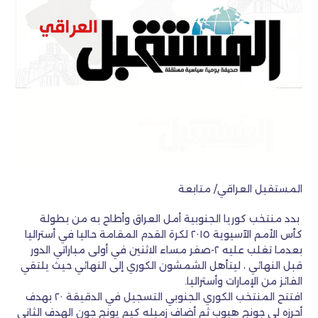
المستقبل العراقي/ متابعة
بدد منتخب كوريا الجنوبية أمل العراق وأطاح به من بطولة
كأس الأمم الآسيوية ٢٠١٥ لكرة القدم المقامة حاليا في أستراليا
بعدما تغلب عليه ٢-صفر مساء الاثنين في أولى مباراتي الدور
قبل النهائي ، ليتأهل الشمشون الكوري إلى النهائي حيث يلتقي
الفائز من الإمارات وأستراليا.
افتتح المنتخب الكوري الجنوبي التسجيل في الدقيقة ٢٠ بهدف
أحرزه لي جونج هيوب ثم أضاف زميله كيم يونج جون الهدف الثاني