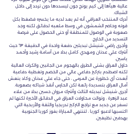
عالية هيأها إلى كيم يونج جون ليسددها دون تردد إلى داخل
الشباك.
أدرك المنتخب العراقي أنه لم يعد لديه ما يخسره فضغط بكل
قوته وحاصر الشمشون في وسط ملعبه لدقائق لكنه وجد
صعوبة في الوصول للمنطقة أو حتى الحصول على فرصة
التسديد من الخارج.
وأجرى راضي شنيشل تبديلين دفعة واحدة في الدقيقة ٦٣ حيث
أشرك علي عدنان ومهدي كامل بدلا من أسامة رشيد وأحمد
ياسين.
حاول العراق بشتى الطرق بالهجوم من الجانبين والكرات العالية
لكنه اصطدم بتركيز دفاعي عالي من الخصم وتغطية دفاعية
أبعدت أي خطورة عن المرمى ، حتى جاء علي عدنان وكاد ينعش
أمال العراق بتسديدة رائعة لكن الحارس أنقذ شباكه بصعوبة.
أجرى شنيشل تبديله الثالث وأشرك مروان حسين بدلا من علاء
عبد الزهرة ، وتوالت محاولات العراق في الدقائق الأخيرة لكنها لم
تسفر عن جديد مع تراجع التركيز تدريجيا والثقة والأريحية التي
اكتسبها لاعبو كوريا ، لتنتهي المباراة بفوز كوريا الجنوبية
بهدفين نظيفين.