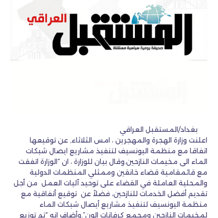
بغداد/المستقبل العراقي
اعلنت وزارة الهجرة والمهجرين ، امس الثلاثاء, عن توقيعها
اتفاقا مع منظمة اليونسيف لتنفيذ مشاريع ايصال شبكات
الماء الى مخيمات النازحين.وقال بيان للوزارة ، ان “الوزارة اتفقت
مع قائمقامية قضاء خانقين وممثلي المنظمات الدولية
والمحلية العاملة في القضاء على توحيد آليات العمل من أجل
تقديم أفضل الخدمات للنازحين، فضلاً عن توقيع أتفاقية مع
منظمة اليونسيف لتنفيذ مشاريع أيصال شبكات الماء
لمخيمات النازحين ومجمع كرفانات الون”.وأضاف انه “تم توزيع