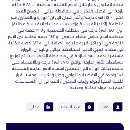
منحة المليون دينار خلال الايام القليلة الماضية لـ ٣١٧ عائله
نازحة الى قضاء خانقين في محافظة ديالى ، ليصبح العدد
الكلي ١١٤١٠ اسرة نازحة”.وأشار البيان الى ان “الوزارة وبالتعاون مع
منظمة (اكتد) الفرنسية وزعت مساعدات اغاثية (سلة غذائية)
بين ١٤٥ اسرة نازحة في منطقة الحميدية و٣٢٥ حصة في
منطقة امام عباس قضاء خانقين ، و ٢٤٢ حصة غذائية بين الاسر
النازحة في الهياكل قريه علياوه ، اضافة الى ٧٦٧ حصة غذائية
في قضاء كفري التابع لمحافظة ديالى”.وتابع ان “الوزارة
مستمرة بدعم الاسر النازحة في محافظة النجف، حيث تم توزيع
مساعدات للأسر النازحة بواقع ٤٧٥٠ اسرة نازحة وبالاعتماد على
قاعدة بيانات الوزارة التي تتضمن اسماء الاسر النازحة المسجلة
المتواجدة في الاقضية والنواحي وطريق كربلاء، وحسب قرار
اللجنة العليا لإيواء وإغاثة ألنازحين”, لافتا الى ان “المساعدات
تضمنت مواد غذائية وعينيه”.
Ceo
٢٧ يناير، ٢٠١٥
محلي