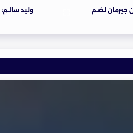
 جيرمان لضم
وليد سالـم: 