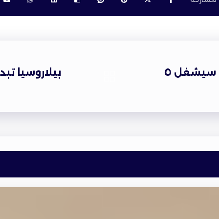
ذي قار: تأسيس شركة النفط سيشغل ٥
بيلاروسيا تب