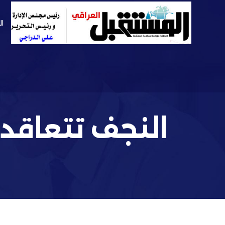
ال
النجف تتعاقد 