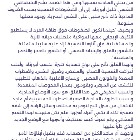
من بيئتي المادية نفسها”.وفي هذا الصدد، يشير الاختصاصي
النفسي خليل أبو زناد، إلى أن الضغوطات النفسية بسبب الظروف
المادية ذات تأثير سلبي على النفس البشرية، وردود فعلها
متنوعة.
ويضيف “حينما تكون الضغوطات فوق طاقة الفرد، لا يستطيع
التكيف الإيجابي معها لمواكبة متطلبات حياته الآنية
والمستقبلية، فإن آثارها النفسية ترتد عليه سلبيا، متمثلة
بالشعور بالقلق والإحباط النفسي، أو الشعور بالعجز والتذمر
والعصبية”.
ولهذا القلق تأثير على نواح جسدية كثيرة، بحسب أبو زناد، وأغلب
أعراضه النفسية الصداع، والمغص، وضيق النفس، واضطراب
المعدة والقولون العصبي، ويسارع الأغلبية بالذهاب للطبيب
للكشف عن المرض، ويقومون بعمل الفحوصات المتعددة،
والسبب الحقيقي في هذا القلق هو سوء الأوضاع المادية.
وبسبب الظروف المادية الصعبة، اضطرت الخمسينية أم ماجد
للانتقال من منزل كبير تتوفر به مختلف وسائل الراحة إلى شقة
صغيرة تكاد لا تكفي أفراد أسرتها، فلم تكن متهيئة لهذا التغيير
المفاجئ، ولم تعرف كيف ستتكيف وأسرتها مع الوضع الجديد
الذي طرأ عليها.
واجهت أم ماجد الكثير من الصعاب، فلم يتقبل أبناؤها الأمر،