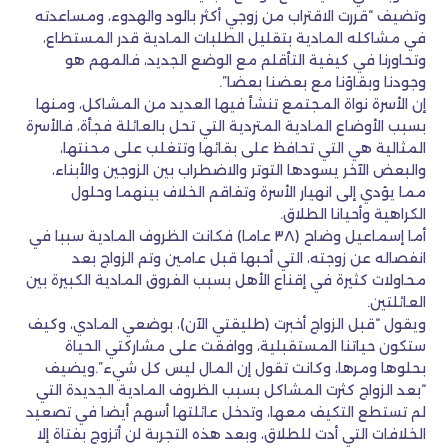
وتضيف “قررت الاقتراب من زوجي أكثر بالود والهدوء، ومساعدته
في مشاكله المادية بتقليل الطلبات المادية قدر المستطاع،
وتحاورنا في كيفية التأقلم مع الوضع الجديد، فالمهم هو
وجودنا وبقاؤنا مع بعضنا بعضا”.
إن الأسرة نواة المجتمع تنشأ فيها العديد من المشاكل، ومنها
بسبب الأوضاع المادية المتردية التي تحل بالعائلة فجأة، فالأسرة
المثالية هي التي تحافظ على بقائها وتتغلب على محنتها،
والبعض الآخر يسودها التوتر والاضطراب بين الزوجين والأبناء،
مما يؤدي إلى انهيار الأسرة وتفاقم الخلاف بينهما وحلول
الكراهية وأحيانا الطلاق.
أما إسماعيل وضاح (٣٨ عاما) فكانت الظروف المادية سببا في
انفصاله عن زوجته، التي أحبها قبل عامين وتم الزواج بعد
محاولات كثيرة في إقناع الأهل بسبب الفروق المادية الكبيرة بين
العائلتين.
ويقول “قبل الزواج أخبرت (طليقتي الآن)، بوضعي المادي، وكيف
ستكون حياتنا المستقبلية، ووافقت على مشاركتي الحياة
بحلوها ومرها، وكانت تقول إن المال ليس كل شيء”.ويضيف
“بعد الزواج كثرت المشاكل بسبب الظروف المادية الجديدة التي
لم تستطع التكيف معها، وتدخل عائلتها أسهم أيضا في تصعيد
الخلافات التي أدت للطلاق، وبعد هذه التجربة لن أتزوج بفتاة إلا