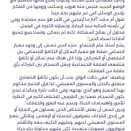
وكثرت المشاكل داخل العائلة، وحاولت إقناع أبنائها بالتأقلم مع
الوضع الجديد، فليس منه هروب، وتمكنت وزوجها من التفكير
بإحدى الوسائل التي تدر عليهم دخلا جيدا.
تقول أم ماجد “أكثر ما أزعجني في الأمر هو عدم مصارحة زوجي
لي بأزمته المالية منذ البداية، وخسارته الكبيرة في العمل،
فحاول أن يعالج المشكلة، لكنه لم يتمكن، وقمنا ببيع جميع
أملاكنا لسداد الدين”.
يشير أستاذ علم الاجتماع ، مجد الدين خمش، إلى وجود معيار
اجتماعي ضابط هو معيار التماثل أو التكافؤ الاجتماعي بين
الشخصين أو الشريكين، وإذا كان هناك عدم تماثل أو تكافؤ
فتضعف العلاقة الاجتماعية ويقل الانسجام بين الشركاء بأي
علاقة من العلاقات.
ويضيف “ففي حالات الزواج، يجب أن يكون تكافؤ اقتصادي
متعلق بالدخل والمستوى المعيشي، لذا فإن الاختيار محكوم
بهذا المعيار وهو الذي يوجهه، وفي حالات نادرة وغالبا لا تنجح
يكون الانسجام صعبا بين الطرفين، للاختلاف الكبير في النظرة
للأمور واهتمامات الحياة، وينجم عنه النفور والخلافات”.
ويرى خمش أن بعض الأشخاص الذين يعملون في التجارة أو
في إحدى الشركات يتعرضون للخسارة أو الإفلاس، وبالتالي يتغير
المستوى المعيشي لديهم، وعليهم التكيف معه والتأقلم
فيواجهون صعوبات متعددة، لكن عليهم محاولة بناء حياة