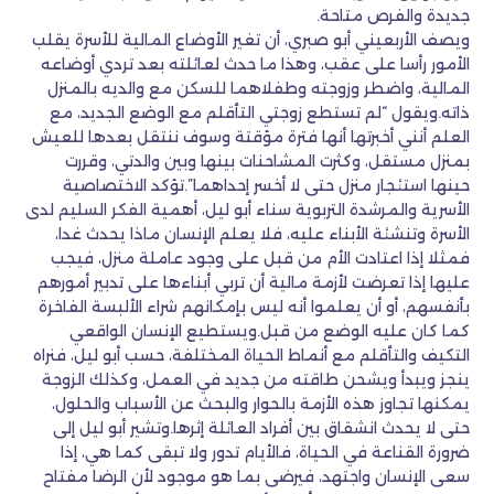
جديدة والفرص متاحة.
ويصف الأربعيني أبو صبري، أن تغير الأوضاع المالية للأسرة يقلب
الأمور رأسا على عقب، وهذا ما حدث لعائلته بعد تردي أوضاعه
المالية، واضطر وزوجته وطفلاهما للسكن مع والديه بالمنزل
ذاته.ويقول “لم تستطع زوجتي التأقلم مع الوضع الجديد، مع
العلم أنني أخبرتها أنها فترة مؤقتة وسوف ننتقل بعدها للعيش
بمنزل مستقل، وكثرت المشاحنات بينها وبين والدتي، وقررت
حينها استئجار منزل حتى لا أخسر إحداهما”.تؤكد الاختصاصية
الأسرية والمرشدة التربوية سناء أبو ليل، أهمية الفكر السليم لدى
الأسرة وتنشئة الأبناء عليه، فلا يعلم الإنسان ماذا يحدث غدا،
فمثلا إذا اعتادت الأم من قبل على وجود عاملة منزل، فيجب
عليها إذا تعرضت لأزمة مالية أن تربي أبناءها على تدبير أمورهم
بأنفسهم، أو أن يعلموا أنه ليس بإمكانهم شراء الألبسة الفاخرة
كما كان عليه الوضع من قبل.ويستطيع الإنسان الواقعي
التكيف والتأقلم مع أنماط الحياة المختلفة، حسب أبو ليل، فنراه
ينجز ويبدأ ويشحن طاقته من جديد في العمل، وكذلك الزوجة
يمكنها تجاوز هذه الأزمة بالحوار والبحث عن الأسباب والحلول،
حتى لا يحدث انشقاق بين أفراد العائلة إثرها.وتشير أبو ليل إلى
ضرورة القناعة في الحياة، فالأيام تدور ولا تبقى كما هي، إذا
سعى الإنسان واجتهد، فيرضى بما هو موجود لأن الرضا مفتاح