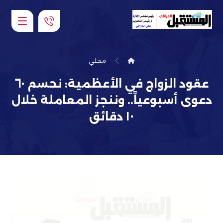
محلي
عقود الزواج في الأعظمية: نحسم ٦٠
دعوى أسبوعياً.. وننجز المعاملة خلال
١٠ دقائق