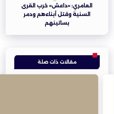
العامري: «داعش» خرب القرى
السنية وقتل أبناءهم ودمر
بساتينهم
مقالات ذات صلة