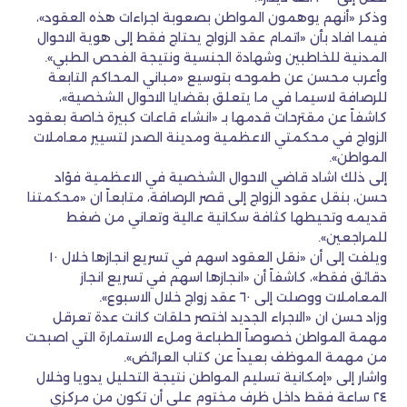
وذكر «أنهم يوهمون المواطن بصعوبة اجراءات هذه العقود»،
فيما افاد بأن «اتمام عقد الزواج يحتاج فقط إلى هوية الاحوال
المدنية للخاطبين وشهادة الجنسية ونتيجة الفحص الطبي».
وأعرب محسن عن طموحه بتوسيع «مباني المحاكم التابعة
للرصافة لاسيما في ما يتعلق بقضايا الاحوال الشخصية»،
كاشفاً عن مقترحات قدمها بـ «انشاء قاعات كبيرة خاصة بعقود
الزواج في محكمتي الاعظمية ومدينة الصدر لتسيير معاملات
المواطن».
إلى ذلك اشاد قاضي الاحوال الشخصية في الاعظمية فؤاد
حسن، بنقل عقود الزواج إلى قصر الرصافة، متابعاً ان «محكمتنا
قديمه وتحيطها كثافة سكانية عالية وتعاني من ضغط
للمراجعين».
ويلفت إلى أن «نقل العقود اسهم في تسريع انجازها خلال ١٠
دقائق فقط»، كاشفاً أن «انجازها اسهم في تسريع انجاز
المعاملات ووصلت إلى ٦٠ عقد زواج خلال الاسبوع».
وزاد حسن ان «الاجراء الجديد اختصر حلقات كانت عدة تعرقل
مهمة المواطن خصوصاً الطباعة وملء الاستمارة التي اصبحت
من مهمة الموظف بعيداً عن كتاب العرائض».
واشار إلى «إمكانية تسليم المواطن نتيجة التحليل يدويا وخلال
٢٤ ساعة فقط داخل ظرف مختوم على أن تكون من مركزي