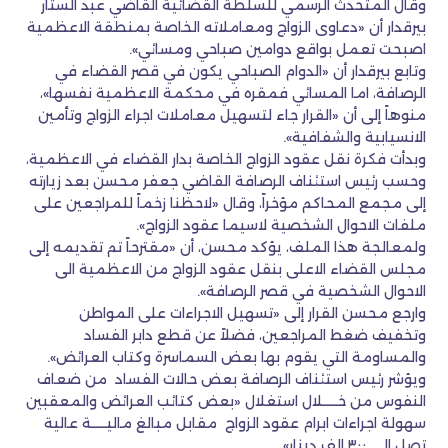
وقال المتحدث الرسمي للسلطة القضائية القاضي عبد الستار
بيرقدار أن «دعاوى الزواج ومعاملاته الخاصة بمنطقة الاعظمية
اصبحت تعمل بواقع دوامين صباحي ومسائي».
وتابع بيرقدار أن «الدوام الصباحي يكون في قصر القضاء في
الرصافة، اما المسائي فمقره في محكمة الاعظمية نفسها»،
منوهاً إلى أن «القرار جاء لتسهيل معاملات اجراء الزواج وتأمين
الانسيابية والشفافية».
وبدأت فكرة نقل عقود الزواج الخاصة بدار القضاء في الاعظمية،
وحسب رئيس استئناف الرصافة القاضي جعفر محسن بعد زيارته
إلى مجمع المحاكم مؤخراً، وقال «لاحظنا زخماً للمراجعين على
ملفات الاحوال الشخصية لاسيما عقود الزواج».
ولمعالجة هذا الملف، يؤكد محسن، أن «مقترحاً تم تقديمه إلى
مجلس القضاء الاعلى بنقل عقود الزواج من الاعظمية الى
الاحوال الشخصية في قصر الرصافة».
وارجع محسن القرار إلى «تسهيل الاجراءات على المواطن
وتخفيف ضغط المراجعين، فضلاً عن قطع دابر الفساد
والمساومة التي يقوم بها بعض السماسرة وكتاب العرائض».
ويؤشر رئيس استئناف الرصافة بعض حالات الفساد من ضعاف
النفوس من خـــــلال استغلال «بعض كتائب العرائض والمعقبين
سهولة اجراءات ابرام عقود الزواج مقابل مبالغ ماليـــــة عالية
تصل إلى ٣٠٠ الف دينار».