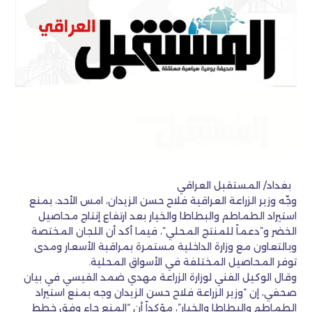
بغداد/ المستقبل العراقي
وجّه وزير الزراعة العراقية فلاح حسن الزيدان، امس الأحد، بمنع
استيراد الطماطم والبطاطا والخيار بعد ارتفاع إنتاج محاصيل
الخضر و”دعماً للمنتج المحلي”، فيما أكد أن اللجان المختصة
وبالتعاون مع وزارة الداخلية مستمرة بمراقبة الأسعار ومدى
توفر المحاصيل المختلفة في الأسواق المحلية.
وقال الوكيل الفني لوزارة الزراعة مهدي ضمد القيسي في بيان
صحفي، إن “وزير الزراعة فلاح حسن الزيدان وجه بمنع استيراد
الطماطم والبطاطا والخيار”، مؤكداً أن “المنع جاء وفق خطط