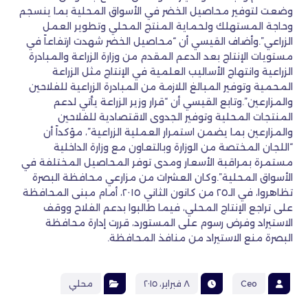
وضعت لتوفير محاصيل الخضر في الأسواق المحلية بما ينسجم
وحاجة المستهلك ولحماية المنتج المحلي وتطوير العمل
الزراعي”.وأضاف القيسي أن “محاصيل الخضر شهدت ارتفاعاً في
مستويات الإنتاج بعد الدعم المقدم من وزارة الزراعة والمبادرة
الزراعية وانتهاج الأساليب العلمية في الإنتاج مثل الزراعة
المحمية وتوفير المبالغ اللازمة من المبادرة الزراعية للفلاحين
والمزارعين”.وتابع القيسي أن “قرار وزير الزراعة يأتي لدعم
المنتجات المحلية وتوفير الجدوى الاقتصادية للفلاحين
والمزارعين بما يضمن استمرار العملية الزراعية”، مؤكداً أن
“اللجان المختصة من الوزارة وبالتعاون مع وزارة الداخلية
مستمرة بمراقبة الأسعار ومدى توفر المحاصيل المختلفة في
الأسواق المحلية”.وكان العشرات من مزارعي محافظة البصرة
تظاهروا، في الـ٢٥ من كانون الثاني ٢٠١٥، أمام مبنى المحافظة
على تراجع الإنتاج المحلي، فيما طالبوا بدعم الفلاح ووقف
الاستيراد وفرض رسوم على المستورد، قررت إدارة محافظة
البصرة منع الاستيراد من منافذ المحافظة.
Ceo
٨ فبراير، ٢٠١٥
محلي