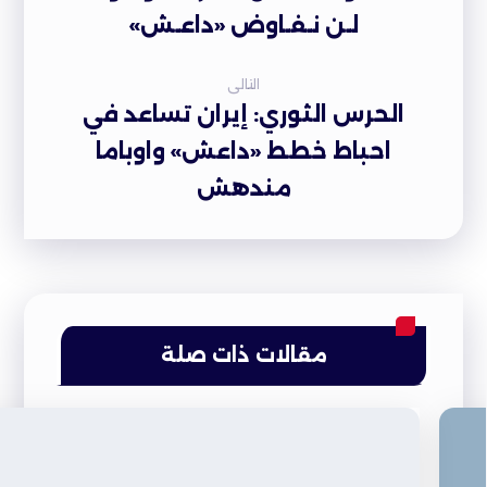
لـن نـفـاوض «داعـش»
التالى
الحرس الثوري: إيران تساعد في
احباط خطط «داعش» واوباما
مندهش
مقالات ذات صلة