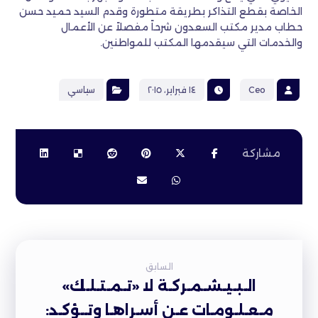
الخاصة بقطع التذاكر بطريقة متطورة وقدم السيد حميد حسن
حطاب مدير مكتب السعدون شرحاً مفصلاً عن الأعمال
والخدمات التي سيقدمها المكتب للمواطنين.
Ceo
١٤ فبراير، ٢٠١٥
سياسي
السابق
الـبـيـشـمـركـة لا «تـمـتـلـك»
مـعـلـومـات عـن أسـراهـا وتــؤكـد: