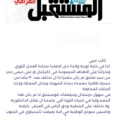
كاتب عربي
كنا في خلية ثورية واحدة حين افترشنا سجادة العمل الثوري
وتحركنا على الاهداف المرسومة في كانيكيان او على مرمى حجر
من سيد صادق لم يكن مقدرا لنا ان نختلف بعد ٣٠ عاما من
مسيرة ظافرة معمدة بدماء الشهداء ودخان المعارك وجثث
الدبابات المحترقة .
في سهول دربندخان ومرتفعات قوسينجق اذ لم يكن هذا
المقدر واردا في ادبيات الثورة التي علمتنا ان نقاتل الدكتاتورية
ولا نختلف على البندقية وحق الناس في العيش بكرامة
وتاسيس نموذج الوطنية في امة تعرضت لكيمياوي في الجنوب