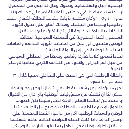
الرئيسية اربيل والسليمانية ودهوك وقال لنا ليس من المعقول
ان تحتسب مقاعدنا في مجلس النواب القادم على عدد اصواتنا
عام ٢٠٠٦ و٢٠٠٥ وكان مطلبه بزيادة مقاعد التحالف الكردي محقا
وطبيعيا وخرجنا من الاجتماع وهنالك اتفاق على دخول الكورد
الانتخابات بالزيادة المقترحة التي تم الاتفاق عليها من قبل
الممثلين الكتل المحورية في العملية السياسية التحالف
الوطني متحدون اني نحن من اتفاقاتنا الثورية السابقة واتفاقاتنا
السياسية الوطنية في زمن الدولة الحالية ؟
لماذا نسمع كلاما صارخا وقاسيا ونمطا من التعاطي السياسي
من قبل الاخ البارزاني والاخوة في التحالف الكردي منافيا لاوضاع
الثورية
والحالة الوطنية التي هي اعتدت على التعاطي معها خلال ٣٠
سنة اخي ابا مسرور
نحن مسؤولون عن شعب يقطن في شمال الوطن وجنوبه ولا
يمكن لنا ان نخفف عن مسؤولياتنا الوطنية باي حال من الاحوال
او نبتعد عن تحالفنا الوطني الاستراتيجي مهما تكن الظروف
والاحوال او مهما ادلهمت المطلوب واصبح ليل الخلاف داكنا.
الوطن والسيادة الوطنية اكبر من براميل النفط المحملة على
براميل البارود واذا كانت الخطة العراقية الحالية قابلة للاستثمار
من قبل اطراف وطنية في الداخل بما يقرب النار من قرص كل