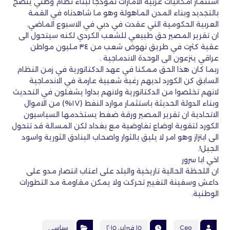
استثمار امكانيات عربية الامارات نموذجا لبناء نظام وطني ينضح
بالتجديد وبناء المدن الماهولة وهو ما شاهدناه في القمة
العربية الحكومية التي عقدت في دبي في الاسبوع الماضي.
ان تقرير المصير حق طبيعي للشعب الكردي لكنه سيتحول الى
عقبة كثرت في طريق نهوض شعب من ٣٤ مليون مواطن
عراقي ينزعون الى الوحدة الاندماجية .
ربما كان هذا الحق ممكنا في عهد الدكتاتورية في زمن النظام
السابق كن الكورد لديهم رغبة شعبية عارمة في الاندماجية
لانهم تخلصوا من الدكتاتورية ولانهم بداوا يشغلون في التحديث
وبناء الدولة الحديثة باستثمار موارد النفط (١٧%) من الاموال
الاتحادية ان تقرير المصير ورقة ضغط يستخدمها السياسيون
الكورد لتقوية اوضاع تفاوضية مع بغداد لكن المسالة قد تتحول
الى ابتزاز وهو امر لا يليق بالثوار واصحاب البنادق الثورية واسود
الجبل!.
اخي ابا سرور
ان اللحظة الحالية تاريخية والبلد على اعتاب انتصار مدو على
داعش وسفينة التغيير تحركت ولا يمكن مقاومة مد التطورات
الوطنية.
Ceo
١٥ فبراير، ٢٠١٥
سياسي