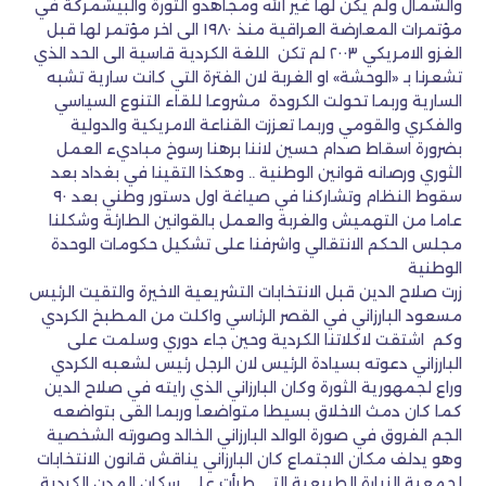
والشمال ولم يكن لها غير الله ومجاهدو الثورة والبيشمركة في
مؤتمرات المعارضة العراقية منذ ١٩٨٠ الى اخر مؤتمر لها قبل
الغزو الامريكي ٢٠٠٣ لم تكن اللغة الكردية قاسية الى الحد الذي
تشعرنا بـ «الوحشة» او الغربة لان الفترة التي كانت سارية تشبه
السارية وربما تحولت الكرودة مشروعا للقاء التنوع السياسي
والفكري والقومي وربما تعززت القناعة الامريكية والدولية
بضرورة اسقاط صدام حسين لاننا برهنا رسوخ مباديء العمل
الثوري ورصانه قوانين الوطنية .. وهكذا التقينا في بغداد بعد
سقوط النظام وتشاركنا في صياغة اول دستور وطني بعد ٩٠
عاما من التهميش والغربة والعمل بالقوانين الطارئة وشكلنا
مجلس الحكم الانتقالي واشرفنا على تشكيل حكومات الوحدة
الوطنية
زرت صلاح الدين قبل الانتخابات التشريعية الاخيرة والتقيت الرئيس
مسعود البارزاني في القصر الرئاسي واكلت من المطبخ الكردي
وكم اشتقت لاكلاتنا الكردية وحين جاء دوري وسلمت على
البارزاني دعوته بسيادة الرئيس لان الرجل رئيس لشعبه الكردي
وراع لجمهورية الثورة وكان البارزاني الذي رايته في صلاح الدين
كما كان دمث الاخلاق بسيطا متواضعا وربما القى بتواضعه
الجم الفروق في صورة الوالد البارزاني الخالد وصورته الشخصية
وهو يدلف مكان الاجتماع كان البارزاني يناقش قانون الانتخابات
لجمعية الزيارة الطبيعية التي طرأت على سكان المدن الكردية