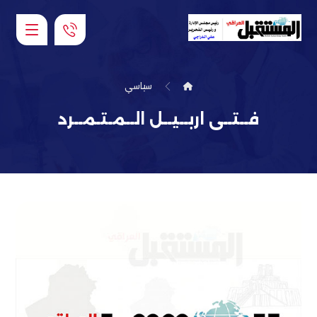
سياسي
فــتــى اربــيــل الــمـتـمــرد