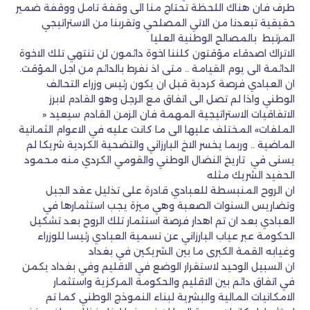
طرف فان هناك اللحظة تحتاج منا الى وقفة تامل ووقفة ضمير
حقيقية تبعدنا من الاتي المصلحي وتقربنا من الاستراتيجي
المرتبط بالمصالح الوطنية العليا
الاتراك اصدقاء مؤقتون كلننا اخوة دائمون لن تنتهي تلك الاخوة
الدائمة الى يوم القيامة .. متى اذ نفرط بالدائم من اجل المؤقت.
ان العبادي فرصة كردية قبل ان يكون رئيس وزراء التحالف
الوطني واذا لم تصل الى اتفاق مع الرجل وهو القادم لابرز
الاتفاقيات الاستراتيجية المهمة فان الزمن القادم سيعيد «
الملفات» المختلف عليها الى ما كانت عليه في الاعوام الثمانية
الماضية .. وربما يخسر الاخ البارزاني والتضحية الكردية شريكا لم
يسنى في تاريخ النضال الوطني والقومي الكردي منه محمود
الحفيد الشريك مثله
ان الروح المنبسطة للعبادي قادرة على تذليل عقد الجبل
وتضاريس السنوات الصعبة وهي ميزة يجب استثمارها في
العبادي بعد ان تم اهدار فرصة استثمار تلك الروح بعد تشكيل
الحكومة عبر عياب البارزاني عن تسمية العبادي رئيسا للوزراء
وغيابه القمة الكبرى ما بين الشريكين في بغداد
ان السبيل الوحيد لاستقرار الوضع في الاقليم وفي بغداد يكمن
في اتفاق دائم بين الاقليم والحكومة المركزية واستثمار
الامكانيات المالية والبشرية لبناء النموذج الوطني كما تم