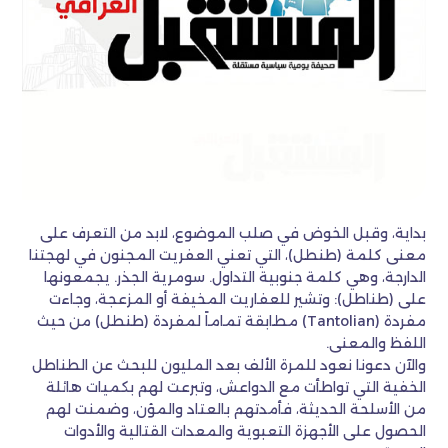
بداية، وقبل الخوض في صلب الموضوع، لابد من التعرف على
معنى كلمة (طنطل)، التي تعني العفريت المجنون في لهجتنا
الدارجة، وهي كلمة جنوبية التداول. سومرية الجذر. يجمعونها
على (طناطل): وتشير للعفاريت المخيفة أو المزعجة، وجاءت
مفردة (Tantolian) مطابقة تماماً لمفردة (طنطل) من حيث
اللفظ والمعنى.
والآن دعونا نعود للمرة الألف بعد المليون للبحث عن الطناطل
الخفية التي تواطأت مع الدواعش، وتبرعت لهم بكميات هائلة
من الأسلحة الحديثة، فأمدتهم بالعتاد والمؤن، وضمنت لهم
الحصول على الأجهزة التعبوية والمعدات القتالية والأدوات