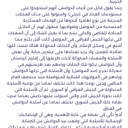
الحربية.
ربما يقول قائل من أحباب الدواعش: أنهم استحوذوا على
مستودعات العتاد في (بيجي)، واستولوا على مئات العجلات
المدرعة من نوع (هامر). أخذوها من الوحدات العسكرية
المنسحبة من الموصل وضواحيها. فنقول لهم: أن الدلائل
المتاحة للقاصي والداني تشير بما لا يقبل الشك إلى أن المعدات
التي تركها الجيش العراقي في الموصل كانت أقل بكثير مما
أشيع في وسائل الإعلام. وأن الدبابات المتروكة هناك ليست كلها
صالحة للعمل، ولا يزيد تعدادها على عشرين دبابة. وأن بعض
الأسلحة والمعدات المتروكة أخذت طريقها إلى إقليم كردستان.
وأن الدواعش تركوا تلك الدبابات وراءهم بعد هزيمتهم في
معركة تحرير (سد الموصل). وأن الأسلحة التي تركها الدواعش
وراءهم في المواجهات القتالية المتواصلة منذ منتصف العام
الماضي وحتى يومنا هذا. كانت تختلف تماما عن نوعية الأسلحة
المتداولة في الجيش العراقي أو السوري. ثم أن الأسلحة التي
كانت بحوزة الجيش الحر، والتي استولت عليها داعش بعدما غدرت
بقادة ذلك الجيش السوري. تختلف تماما عن أسلحة الدواعش
في العراق.
أخيراً نأتي إلى نقطة في غاية الأهمية، وهي أن الإحصائيات
الإجمالية للأسلحة التي وقعت بيد الدواعش من الترسانة
العراقية أو السورية لا تكفي لخوض القتال لشهر واحد، فما بالك