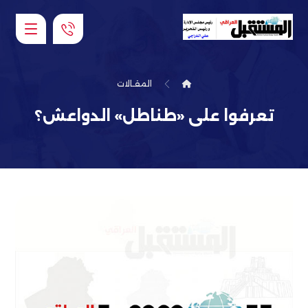
المقـالات
تعرفوا على «طناطل» الدواعش؟