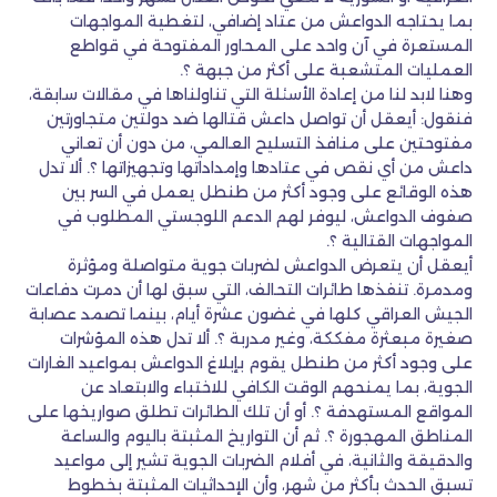
بما يحتاجه الدواعش من عتاد إضافي، لتغطية المواجهات
المستعرة في آن واحد على المحاور المفتوحة في قواطع
العمليات المتشعبة على أكثر من جبهة ؟.
وهنا لابد لنا من إعادة الأسئلة التي تناولناها في مقالات سابقة،
فنقول: أيعقل أن تواصل داعش قتالها ضد دولتين متجاورتين
مفتوحتين على منافذ التسليح العالمي، من دون أن تعاني
داعش من أي نقص في عتادها وإمداداتها وتجهيزاتها ؟. ألا تدل
هذه الوقائع على وجود أكثر من طنطل يعمل في السر بين
صفوف الدواعش، ليوفر لهم الدعم اللوجستي المطلوب في
المواجهات القتالية ؟.
أيعقل أن يتعرض الدواعش لضربات جوية متواصلة ومؤثرة
ومدمرة. تنفذها طائرات التحالف، التي سبق لها أن دمرت دفاعات
الجيش العراقي كلها في غضون عشرة أيام، بينما تصمد عصابة
صغيرة مبعثرة مفككة، وغير مدربة ؟. ألا تدل هذه المؤشرات
على وجود أكثر من طنطل يقوم بإبلاغ الدواعش بمواعيد الغارات
الجوية، بما يمنحهم الوقت الكافي للاختباء والابتعاد عن
المواقع المستهدفة ؟. أو أن تلك الطائرات تطلق صواريخها على
المناطق المهجورة ؟. ثم أن التواريخ المثبتة باليوم والساعة
والدقيقة والثانية، في أفلام الضربات الجوية تشير إلى مواعيد
تسبق الحدث بأكثر من شهر، وأن الإحداثيات المثبتة بخطوط