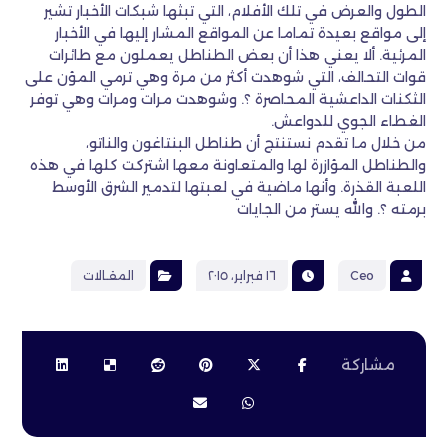
الطول والعرض في تلك الأفلام، التي تبثها شبكات الأخبار تشير
إلى مواقع بعيدة تماما عن المواقع المشار إليها في الأخبار
المرئية. ألا يعني هذا أن بعض الطناطل يعملون مع طائرات
قوات التحالف، التي شوهدت أكثر من مرة وهي ترمي المؤن على
الثكنات الداعشية المحاصرة ؟. وشوهدت مرات ومرات وهي توفر
الغطاء الجوي للدواعش.
من خلال ما تقدم نستنتج أن طناطل البنتاغون والناتو،
والطناطل المؤازرة لها والمتعاونة معها اشتركت كلها في هذه
اللعبة القذرة. وأنها ماضية في لعبتها لتدمير الشرق الأوسط
برمته ؟. والله يستر من الجايات
Ceo
١٦ فبراير، ٢٠١٥
المقـالات