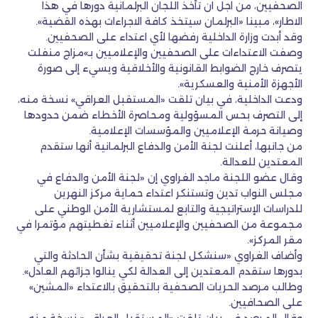
الصحفيين، من اجل ان تأخذ اللجان البرلمانية دورها في هذا
الاطار»، مبينا «البرلمان سيتخذ كافة الاجراءات بهذه القضية».
وقد أبدت وزارة الداخلية رفضها لأي اعتداء على الصحفيين.
وصفت الاعتداءات على الصحفيين والإعلاميين بـ»مزاج منفلت
يتصرف خارج الضوابط القانونية والأخلاقية ويسيء إلى صورة
الأجهزة الأمنية والعسكرية».
ودعت الداخلية، في بيان تلقت «المستقبل العراقي» نسخة منه،
إلى التصرف بحس المسؤولية ومحاصرة الأخطاء ضمن حدودها
وصيانة حرمة الإعلاميين والمؤسسات الإعلامية.
من جانبها، أعلنت لجنة الأمن والدفاع البرلمانية أنها ستقدم
المعتدين للعدالة.
وقال عضو اللجنة ماجد الغراوي إن «لجنة الأمن والدفاع في
مجلس النواب تدين وتستنكر اعتداء حماية مركز النهرين
للدراسات الإستراتيجية والتابع لمستشارية الأمن الوطني على
مجموعة من الصحفيين والإعلاميين أثناء تغطيتهم مؤتمرا في
مقر المركز».
وأضاف الغراوي «سنشكل لجنة تحقيقية بشأن الحادثة والتي
بدورها ستقدم المعتدين إلى العدالة لكي ينالوا جزائهم العادل».
وطالب مرصد الحريات الصحفية بالتحقيق بالاعتداء «المشين»
على الصحافيين.