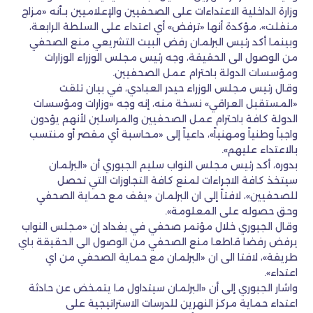
وزارة الداخلية الاعتداءات على الصحفيين والإعلاميين بـأنه «مزاج
منفلت»، مؤكدة أنها «ترفض» أي اعتداء على السلطة الرابعة،
وبينما أكد رئيس البرلمان رفض البيت التشريعي منع الصحفي
من الوصول الى الحقيقة، وجه رئيس مجلس الوزراء الوزارات
ومؤسسات الدولة باحترام عمل الصحفيين.
وقال رئيس مجلس الوزراء حيدر العبادي، في بيان تلقت
«المستقبل العراقي» نسخة منه، إنه وجه «وزارات ومؤسسات
الدولة كافة باحترام عمل الصحفيين والمراسلين لأنهم يؤدون
واجباً وطنياً ومهنياً»، داعياً إلى «محاسبة أي مقصر أو منتسب
بالاعتداء عليهم».
بدوره، أكد رئيس مجلس النواب سليم الجبوري أن «البرلمان
سيتخذ كافة الاجراءات لمنع كافة التجاوزات التي تحصل
للصحفيين»، لافتاً إلى ان البرلمان «يقف مع حماية الصحفي
وحق حصوله على المعلومة».
وقال الجبوري خلال مؤتمر صحفي في بغداد إن «مجلس النواب
يرفض رفضا قاطعا منع الصحفي من الوصول الى الحقيقة باي
طريقة»، لافتا الى ان «البرلمان مع حماية الصحفي من اي
اعتداء».
واشار الجبوري إلى أن «البرلمان سيتداول ما يتمخض عن حادثة
اعتداء حماية مركز النهرين للدرسات الاستراتيجية على