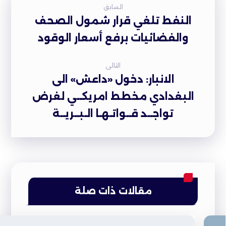
السابق
النفط تلغي قرار شمول الصحف
والفضائيات برفع أسعار الوقود
التالى
الانبار: دخول «داعش» الى
البغدادي مخطط امريكــي لغرض
تواجــد قــواتـهـا الـبــريــة
مقالات ذات صلة