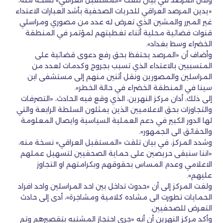
وقال المرصد في بيان تلقت «المستقبل العراقي» نسخة منه،
«يدين المرصد العراقي للحريات الصحفية بأشد العبارات الاعتداء
غير المبرر والمشين الذي تعرض له عدد من مصوري ومراسلي
قنوات فضائية محلية أثناء تغطيتهم لمؤتمر في المنطقة
الخضراء وسط بغداد».
وأضاف أن «المرصد يحتفظ بحق رفع دعوى قضائية على
المتسببين بالاعتداء الذي تسبب بجروح وكدمات لعدد من
المراسلين والمصورين ونقل أثنين منهم إلى مستشفى ابن
سينا في المنطقة الخضراء في حالة الخطر».
إلى ذلك، أدان مركز النهرين، الذي وقع فيه الحادث، «التصرفات
والتجاوزات بحق الاعلاميين الذين يمثلون السلطة الرابعة والتي
لها الدور الكبير في دعم العملية السياسية وايصال المعلومة
والحقائق الى الجمهور».
وشدد المركز، في بيان تلقت «المستقبل العراقي» نسخة منه،
«اننا سنبقى حريصين على حماية الصحفيين لتسهيل عملهم
الاعلامي وعدم المساس بحقوقهم وبكرامتهم او التجاوز
عليهم».
ولفت المركز إلى أن «حدوث تداخل بين احد المراسلين واحد افراد
الحمايات تطورت الى مشاده كلامية ومشاجرة»، أدى إلى حادث
التعرض للصحفيين.
وأكد مركز النهرين أن أنه «جرى احتجاز المشتبه بتقصيرهم وتم