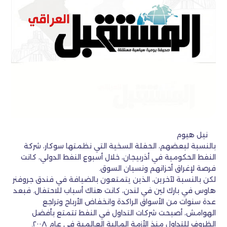
نيل هيوم
بالنسبة لبعضهم، الحفلة السخية التي نظمتها سوكار، شركة
النفط الحكومية في أذربيجان، خلال أسبوع النفط الدولي، كانت
فرصة لإغراق أحزانهم ونسيان السوق.
لكن بالنسبة لآخرين، الذين يتمتعون بالضيافة في فندق جروفنر
هاوس في بارك لين في لندن، كانت هناك أسباب للاحتفال. فبعد
عدة سنوات من الأسواق الراكدة وانخفاض الأرباح وتراجع
الهوامش، أصبحت شركات التداول في النفط تتمتع بأفضل
الظروف للتداول منذ الأزمة المالية العالمية في عام ٢٠٠٨.