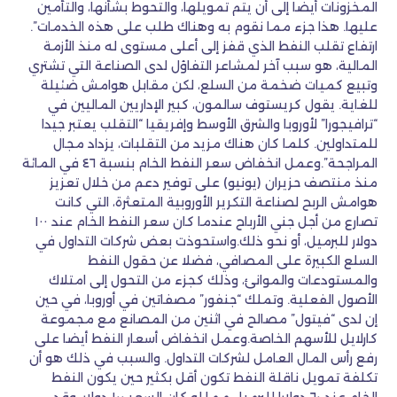
المخزونات أيضا إلى أن يتم تمويلها، والتحوط بشأنها، والتأمين
عليها. هذا جزء مما نقوم به وهناك طلب على هذه الخدمات”.
ارتفاع تقلب النفط الذي قفز إلى أعلى مستوى له منذ الأزمة
المالية، هو سبب آخر لمشاعر التفاؤل لدى الصناعة التي تشتري
وتبيع كميات ضخمة من السلع، لكن مقابل هوامش ضئيلة
للغاية. يقول كريستوف سالمون، كبير الإداريين الماليين في
“ترافيجورا” لأوروبا والشرق الأوسط وإفريقيا “التقلب يعتبر جيدا
للمتداولين. كلما كان هناك مزيد من التقلبات، يزداد مجال
المراجحة”.وعمل انخفاض سعر النفط الخام بنسبة ٤٦ في المائة
منذ منتصف حزيران (يونيو) على توفير دعم من خلال تعزيز
هوامش الربح لصناعة التكرير الأوروبية المتعثرة، التي كانت
تصارع من أجل جني الأرباح عندما كان سعر النفط الخام عند ١٠٠
دولار للبرميل، أو نحو ذلك.واستحوذت بعض شركات التداول في
السلع الكبيرة على المصافي، فضلا عن حقول النفط
والمستودعات والموانئ، وذلك كجزء من التحول إلى امتلاك
الأصول الفعلية. وتملك “جنفور” مصفاتين في أوروبا، في حين
إن لدى “فيتول” مصالح في اثنين من المصانع مع مجموعة
كارلايل للأسهم الخاصة.وعمل انخفاض أسعار النفط أيضا على
رفع رأس المال العامل لشركات التداول. والسبب في ذلك هو أن
تكلفة تمويل ناقلة النفط تكون أقل بكثير حين يكون النفط