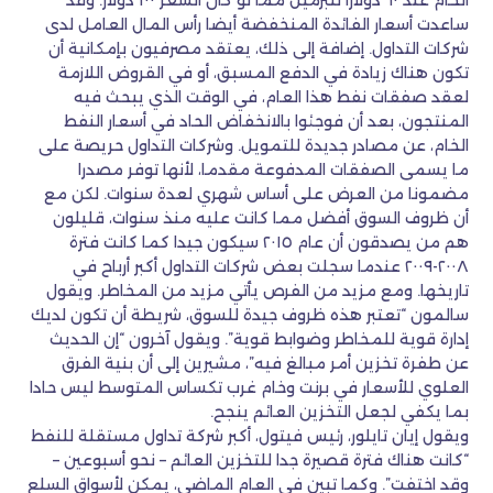
الخام عند ٦٠ دولارا للبرميل مما لو كان السعر ١٠٠ دولار. وقد
ساعدت أسعار الفائدة المنخفضة أيضا رأس المال العامل لدى
شركات التداول. إضافة إلى ذلك، يعتقد مصرفيون بإمكانية أن
تكون هناك زيادة في الدفع المسبق، أو في القروض اللازمة
لعقد صفقات نفط هذا العام، في الوقت الذي يبحث فيه
المنتجون، بعد أن فوجئوا بالانخفاض الحاد في أسعار النفط
الخام، عن مصادر جديدة للتمويل. وشركات التداول حريصة على
ما يسمى الصفقات المدفوعة مقدما، لأنها توفر مصدرا
مضمونا من العرض على أساس شهري لعدة سنوات. لكن مع
أن ظروف السوق أفضل مما كانت عليه منذ سنوات، قليلون
هم من يصدقون أن عام ٢٠١٥ سيكون جيدا كما كانت فترة
٢٠٠٨-٢٠٠٩ عندما سجلت بعض شركات التداول أكبر أرباح في
تاريخها. ومع مزيد من الفرص يأتي مزيد من المخاطر. ويقول
سالمون “تعتبر هذه ظروف جيدة للسوق، شريطة أن تكون لديك
إدارة قوية للمخاطر وضوابط قوية”. ويقول آخرون “إن الحديث
عن طفرة تخزين أمر مبالغ فيه”، مشيرين إلى أن بنية الفرق
العلوي للأسعار في برنت وخام غرب تكساس المتوسط ليس حادا
بما يكفي لجعل التخزين العائم ينجح.
ويقول إيان تايلور، رئيس فيتول، أكبر شركة تداول مستقلة للنفط
“كانت هناك فترة قصيرة جدا للتخزين العائم – نحو أسبوعين –
وقد اختفت”. وكما تبين في العام الماضي، يمكن لأسواق السلع