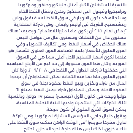
بالنسبة للمشغلين الكبار، أمثال جلينكور وجنفور وميركوريا
وترافيجورا وفيتول، التي تستخرج وتخزن وتنقل النفط الخام
ومنتجاته، قد يكون الانهيار في سوق النفط نعمة.يقول رولان
ريتشتستينر، الشريك في أوليفر وايمان، وهي شركة استشارية
“يمكن لعام ٢٠١٥ أن يكون عاما مثيرا للاهتمام”. ويضيف “هناك
مستوى عال من التقلبات ومستوى عال من عوامل اللبس.
هناك انخفاض في أسعار النفط، وفي تكاليف التمويل، وفي
الفرق العلوي للأسعار”.بلغة الصناعة، الفرق العلوي للأسعار هو
عندما تكون أسعار التسليم الآجل أعلى مما هي في السوق
الفورية. وكان هذا الفرق مسؤولا إلى حد كبير عن الأرباح القياسية
التي حققتها شركات التداول في النفط في ٢٠٠٨ /٢٠٠٩. وإذا كان
الفرق العلوي حادا بما فيه الكفاية يمكن للمتداولين أن يربحوا
المال من شراء وتخزين وبيع النفط بعقود آجلة في سوق
العقود الآجلة. ويمكن للمتداول شراء برميل النفط بمبلغ ٦١
دولارا وبيعه في كانون الأول (ديسمبر) بسعر ٦٧ دولارا. وبالنسبة
لتلك الشركات التي استثمرت ولديها البنية التحتية المناسبة،
يمكن لسوق الفرق العلوي أن تكون مربحة.
ويقول دانيال جاجي، المؤسس المشارك لميركوريا، وهي شركة
تداول مقرها سويسرا “في الوقت الراهن تعكف سوق النفط على
بناء مخزون، لذلك ليس هناك حاجة لجرد المخازن. تحتاج