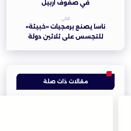
في صفوف اربيل
التالى
ناسا يصنع برمجيات «خبيثة»
للتجسس على ثلاثين دولة
مقالات ذات صلة