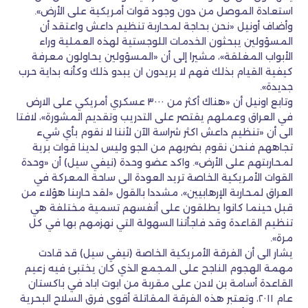
استعادة الموصل من دون وجود قوات أمريكية على الأرض».
وأضاف أونيل «نحن بحاجة لمحاربة تنظيم داعش واعتقد أن
المسؤولين يبحثون الخدمات اللوجستية لهذه العملية وراء
الأبواب المغلقة»، مشيرا إلى أن «المسؤولين يحاولون معرفة
كيفية القيام بذلك فهم لا يريدون ان يبدو ذلك وكأنه بداية حرب
جديدة».
وتابع اونيل أن «هناك أكثر من ٣٠٠٠ عسكري أمريكي على الارض
في العراق وعملهم يقتصر على التدريب وتقديم المشورة»، لافتا
الى أن «تنظيم داعش اكثر شراسة الآن لأننا لا نقوم بأي شيء
تجاههم فنحن نقوم بضربهم من الجو وليس لدينا قوات برية
لمحاربتهم على الأرض». واكد عضو وحدة (نيفي سيل) أن «وحدة
القوات الأمريكية الخاصة تريد العودة الى ساحة المعركة في
العراق لمحاربة الإرهابيين»، مشددا بالقول «لقد حاربنا هؤلاء من
قبل حينما كانوا يطلقون على أنفسهم تسمية مختلفة هي
تنظيم القاعدة وقد فاجأتنا السهولة التي نهزمهم بها في كل
مرة».
يشار الى أن الفرقة الأمريكية الخاصة (نيفي سيل) قد قادت
مهمة الهجوم الناجح على المجمع الذي كان يختبئ فيه زعيم
القاعدة أسامة بن لادن على مقربة من ابوت اباد في باكستان
عام ٢٠١١، وتعتبر هذه الفرقة المقاتلة أقوى فرق السلاح البحرية