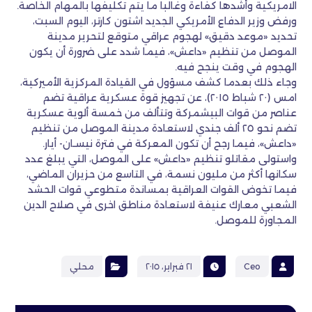
الامريكية وأشدها كفاءة وغالبا ما يتم تكليفها بالمهام الخاصة.
ورفض وزير الدفاع الأمريكي الجديد اشتون كارتر، اليوم السبت،
تحديد «موعد دقيق» لهجوم عراقي متوقع لتحرير مدينة
الموصل من تنظيم «داعش»، فيما شدد على ضرورة أن يكون
الهجوم في وقت ينجح فيه.
وجاء ذلك بعدما كشف مسؤول في القيادة المركزية الأميركية،
امس (٢٠ شباط ٢٠١٥)، عن تجهيز قوة عسكرية عراقية تضم
عناصر من قوات البيشمركة وتتألف من خمسة ألوية عسكرية
تضم نحو ٢٥ ألف جندي لاستعادة مدينة الموصل من تنظيم
«داعش»، فيما رجح أن تكون المعركة في فترة نيسـان- أيار.
واستولى مقاتلو تنظيم «داعش» على الموصل، التي يبلغ عدد
سكانها أكثر من مليون نسمة، في التاسع من حزيران الماضي،
فيما تخوض القوات العراقية بمساندة متطوعي قوات الحشد
الشعبي معارك عنيفة لاستعادة مناطق اخرى في صلاح الدين
المجاورة للموصل.
Ceo
٢١ فبراير، ٢٠١٥
محلي