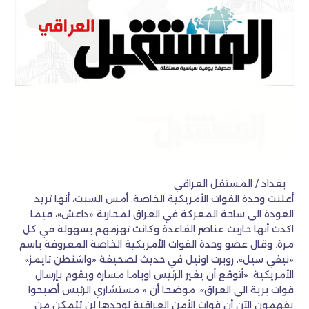
بغداد / المستقل العراقي
أعلنت وحدة القوات الأمريكية الخاصة، أمس السبت، أنها تريد
العودة الى ساحة المعركة في العراق لمحاربة «داعش»، فيما
اكدت أنها حاربت عناصر القاعدة وكانت تهزمهم بسهولة في كل
مرة. وقال عضو وحدة القوات الأمريكية الخاصة المعروفة باسم
«نيفي سيل»، روبرت اونيل في حديث لصحيفة «واشنطن تايمز»
الأمريكية، «أتوقع أن يغير الرئيس اوباما مساره ويقوم بإرسال
قوات برية الى العراق»، موضحا أن « مستشاري الرئيس أصبحوا
يفهمون الآن أن قوات الأمن العراقية لوحدها لن تتمكن من