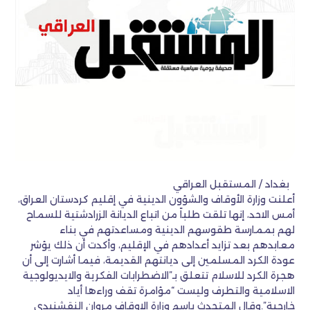
بغداد / المستقبل العراقي
أعلنت وزارة الأوقاف والشؤون الدينية في إقليم كردستان العراق،
أمس الاحد، إنها تلقت طلباً من اتباع الديانة الزرادشتية للسماح
لهم بممارسة طقوسهم الدينية ومساعدتهم في بناء
معابدهم بعد تزايد أعدادهم في الإقليم، وأكدت أن ذلك يؤشر
عودة الكرد المسلمين إلى ديانتهم القديمة، فيما أشارت إلى أن
هجرة الكرد للاسلام تتعلق بـ”الاضطرابات الفكرية والايديولوجية
الاسلامية والتطرف وليست “مؤامرة تقف وراءها أياد
خارجية”.وقال المتحدث باسم وزارة الاوقاف مروان النقشنبدي