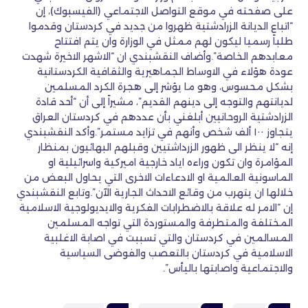
على صفحته في موقع التواصل الاجتماعي (الفيسبوك)، إن
“اتباع الديانة الزرادشتية ظهروا من جديد في كردستان وقدموا
طلباً رسميا ليكون لهم ممثل في الوزارة وان يتم افتتاح
معابدهم الخاصة”.وأضاف النقشبندي ان “الاشهر الاخيرة شهدت
عودة هؤلاء في الاوساط الجماهيرية والثقافية الكردستانية
بشكل محسوس، وهو ما يؤشر إلى هجرة الكرد المسلمين
لديانتهم والتوجه إلى دينهم القديم”، مشيراً إلى أن “أحد قادة
الزرادشتية الروحانيين أبلغني بأن عددهم في كردستان العراق
يتجاوز ١٠٠ ألف شخص وأنهم في تزايد مستمر”.وأكد النقشبندي
إنه “لا ينظر الى ظهور الزرداشتيين وقبلهم البهائيون بمنظار
المؤامرة وان تكون وراءه اياد خارجية اميركية واسرائيلية او
الماسونية العالمية او الادعاءات الاخرى التي يحاول البعض من
خلالها ان يتهرب من وقائع الاحداث الجارية الآن”.وتابع النقشبندي
إن “الامر له علاقة بالاضطرابات الفكرية والايديولوجية الاسلامية
المختلفة والمتطرفة والمستوردة التي تواجه المسلمين
المسالمين في كردستان والتي تسببت في اصابة الاغلبية
الاسلامية في كردستان بالتعصب والفوضى السياسية
والاجتماعية واصابتها باليأس”.