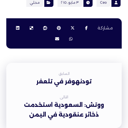
Ceo
٣ مايو، ٢٠١٥
محلي
السابق
تودنهوفر في تلعفر
التالى
ووتش: السعودیة استخدمت
ذخائر عنقودیة في الیمن