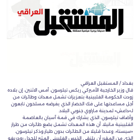
بغداد / المستقبل العراقي
قال وزير الخارجية الأميركي ريكس تيلرسون، أمس الاثنين، إن بلاده
زودت الحكومة الفلبينية بتعزيزات تشمل معدات وطائرات من
أجل مساعدتها على فك الحصار الذي يفرضه مسلحون تابعون
لـ»داعش» لمدينة ماراوي جنوبي البلاد.
وأضاف تيلرسون، الذي يشارك في قمة آسيان بالعاصمة
الفلبينية مانيلا، أن هذه المعدات تشمل بضع طائرات من طراز
«سيسنا»، وعددا قليلا من الطائرات بدون طيار.وذكر تيلرسون،
الذي من المقرر أن يلتقي الرئيس الفلبيني المثير للجدل رودريغو