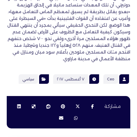
دوتيرتي، أن تلك المعدات ستساعد مانيلا في إلحاق الهزيمة
«بعدو يقاتل بطريقة لم يسبق لمعظم الماس التعامل معها».
وأعرب عن اعتقاده أن القوات الفلبينية بدأت «في السيطرة على
هذا الوضع. لكن التحدي الحقيقي سيأتي بمجرد أن ينتهي القتال
وسيكون كيفية التعامل مع الظروف على الأرض لضمان عدم
ظهور هؤلاء المسلحين مرة أخرى».ولقي نحو ٧٠٠ شخص حتفهم
في القتال العنيف، منهم ٥٢٨ إرهابياً و١٢٢ جنديا وشرطيا، منذ
اقتحم مئات المسلحين ملوحين بأعلام سود مبان ومنازل في
منطقة الأعمال في مدينة ماراوي.
Ceo
٧ أغسطس، ٢٠١٧
سياسي