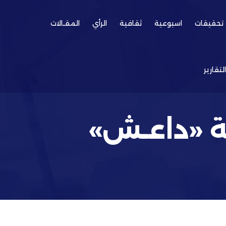
تحقيقات
اسبوعية
ثقافية
الرأي
المقـالات
التقارير
ـة «داعـش»