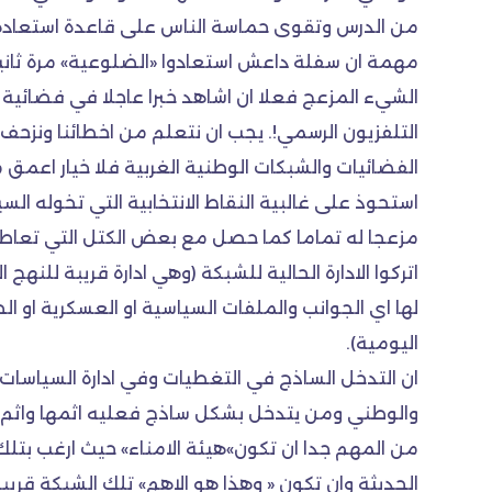
من الدرس وتقوى حماسة الناس على قاعدة استعادة ا
مهمة ان سفلة داعش استعادوا «الضلوعية» مرة ثانية
الشيء المزعج فعلا ان اشاهد خبرا عاجلا في فضائي
التلفزيون الرسمي!. يجب ان نتعلم من اخطائنا ونزحف ن
الفضائيات والشبكات الوطنية الغربية فلا خيار اعمق م
استحوذ على غالبية النقاط الانتخابية التي تخوله ال
مزعجا له تماما كما حصل مع بعض الكتل التي تعاط
اتركوا الادارة الحالية للشبكة (وهي ادارة قريبة للن
لها اي الجوانب والملفات السياسية او العسكرية او الخب
اليومية).
ان التدخل الساذج في التغطيات وفي ادارة السياسات
والوطني ومن يتدخل بشكل ساذج فعليه اثمها واثم م
من المهم جدا ان تكون»هيئة الامناء» حيث ارغب بتل
الحديثة وان تكون « وهذا هو الاهم» تلك الشبكة قريب