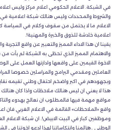
في الشبكة. الاعلام الحكومي اعلام مركز وليس اعلاما
والشروط والمحددات وليس هنالك شبكة اعلامية في ا
الاعلام ما لا يحتمل من سقوف وكلام في السياسة كون
اعلامية خادشة للذوق والخبرة والمهنية!.
يقينا ان هذا الاداء المميز والتعبير عن واقع التجربة
والاهتمام المميز الذي تحظى به الشبكة لم يأت من 
الاخوة القيمين على واقعها وادارتها العمل على الوص
العاملين ومقدمي البرامج والمراسلين خصوصا المراس
وبجهودهم في اكبر واضخم احتفال وطني تقيمه نقابة
هذا لا يعني ان ليس هنالك ملاحظات واذا كان هنالك
مواقع مهمة فيها فالمطلوب ان نعالج بهدوء والتاكي
واقع «الملاحظات» القائمة في الاعلام الغربي فان ا
وموظفين كبار في البيت الابيض!. ان شبكة الاعلام ا
الوطني ..هزائمنا وانتكاساتنا لهذا ادعو اخوتنا في