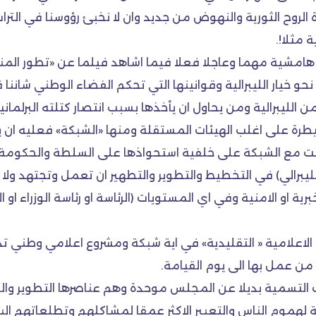
لروح الثورية والنهوض من جديد وان لا نخبئ رؤوسنا في الت
 مثلا!.
ة هامشية مهما وعاجلا فعلا فيما اشاهد فيلما عن «تطور ال
حو خيار الليبرالية وقوانينها التي تحكم الفضاء الوطني شانن
ن الليبرالية ومن يحاول ان يأخذها بسبب انتصار كتلته البرلمان
سيطرة على اغلب الهيئات المستقلة ومنها «الشبكة» فعليه ان 
ت مع الشبكة على خلفية استحواذها على السلطة والحكومة و
هج الليبرالي) في التخطيط والتطوير والتطهير ان تعمل وتجتهد 
رية او الامنية وفي اي المستويات (الرئاسة او رئاسة الوزراء او 
 الاعلامية « التقليدية» في اية شبكة ومشروع اعلامي وطني 
ن عمل بها الى يوم القيامة.
ك التسمية بديلا عن المجلس موحدة وهم عناصرها التطوير وال
ة لهموم الناس والتعبير الاكثر عمقا لمشاكلهم وتطلعاتهم ال