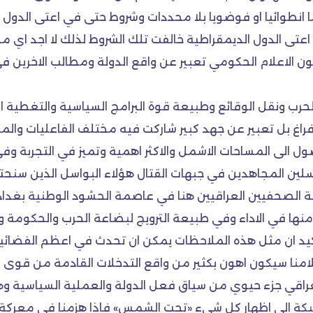
 انطوائيا او فوضويا بلا محددات وشروط حتى في اعتى الدول ا
عتى الدول الديمقراطية خالفت تلك الشروط لذلك لا اجد اي 
 الاعلام الحكومي تعبير عن واقع الدولة ومطالب الاخرين في
 والحرب ونقل الوقائع وطبيعة قوة البرامج السياسية والتغطية ال
فراغ بل تعبير عن جهد كبير شاركت فيه مختلف الفاعليات وا
ول الى المساحات الاشمل والاكثر اهمية وتميز في التجربة وفي 
لين المجاهدين في جبهات القتال هؤلاء البواسل الذين سنحت
 الصحفيين العراقيين هنا في عاصمة الحشود الوطنية بغداد
 منها في الاداء وفي طبيعة الترويج لبضاعة الحرب والحكومة 
د ان مثل هذه الملاحظات يمكن ان تحدث في اعظم الفضائيات ا
علامنا سيكون اهون بكثير من واقع التدخلات القادمة من قوى
لعراقي جزء حيوي من سياق فعل الدولة والعملية السياسية وه
 الشبكة الى اظهار كل شيء «تحت الشمس» فاذا هزمنا في معركة