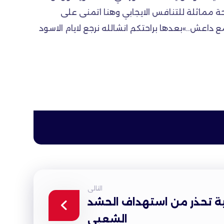
حة مماثلة للتنافس الايجابي وهنا اتمنى على
 داعش..»بعدها براحتكم انشالله نرجع لايام الاسود
التالى
ة تحذر من استهداف الحشد
الشعبي