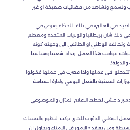
راب ونسمع ونشاهد من فضائيات ضعيفة او غير
مناطيد في العالم» في تلك اللحظة يعرض في
ا في ذلك شان بريطانيا والولايات المتحدة ومعظم
ية وتحالفه الوطني او الطائفي الى وجهته كونه
يواجه عواقب هذا العمل ارتدادا شعبيا وسياسيا
الدولة!.
ولا تتدخلوا في عملها واذا قصرت في عملها فقولوا
الوزارات المعنية بالفعل اليومي وادارة السياسة
تدمير داعشي لخطط الاعلام المتزن والموضوعي
عمل الوطني الدؤوب للحاق بركب التطور والتقنيات
بسيطة ومن يعقد « الامور في الامناء ويحاول ان