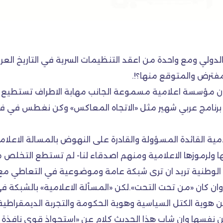
لي ومع واحدة من اعقد التنظيمات السرية في التاريخ العربي و
مفترض والمتوقع منها؟!.
لان مؤسسة اعلامية مسموعة الجانب مهابة الاطراف تستطيع رد
لى برنامج عربي شهير مثل «الاتجاه المعاكس» وكن نغطس في 
مية القائدة المسؤولة والقادرة على النهوض بالمسالة الاعلامية 
 ولرموزها الاعلامية ومنهم اصدقاء لنا- لم تستطع التخلص من 
ل الوطنية تريد ان ترى شبكة عامة وموضوعية في التعاطي مع 
 وان كان «من تحت التحت».لكن «المسألة الاعلامية» بالشبك
ن هوية الكتل السياسية وهوية الحكومة والتجربة الديمقراطية 
نفسها وان شاب هذا الحديث كلام عن «استحواذ قوى نافذة ف