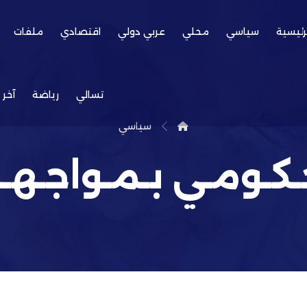
رئيسية
سياسي
محلي
عربي دولي
اقتصادي
ملفات
تسالي
رياضة
آخر 
سياسي
ـحـكـومـي بـمـواجـه