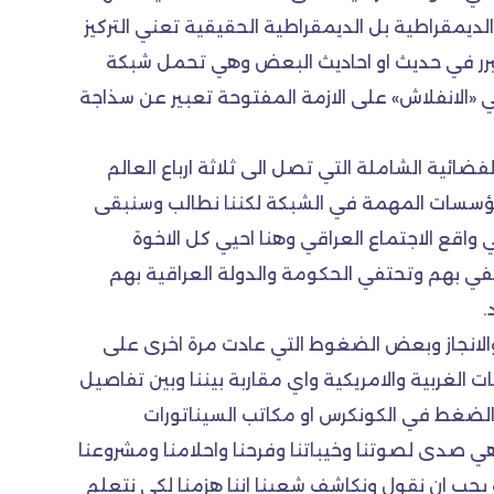
لديمقراطية بل الديمقراطية الحقيقية تعني التركيز
مبرر في حديث او احاديث البعض وهي تحمل شبكة
 «الانفلاش» على الازمة المفتوحة تعبير عن سذاجة
فضائية الشاملة التي تصل الى ثلاثة ارباع العالم
لمؤسسات المهمة في الشبكة لكننا نطالب وسنبقى
واقع الاجتماع العراقي وهنا احيي كل الاخوة
في بهم وتحتفي الحكومة والدولة العراقية بهم
.
والانجاز وبعض الضغوط التي عادت مرة اخرى على
لغربية والامريكية واي مقاربة بيننا وبين تفاصيل
 الضغط في الكونكرس او مكاتب السيناتورات
ي صدى لصوتنا وخيباتنا وفرحنا واحلامنا ومشروعنا
 يجب ان نقول ونكاشف شعبنا اننا هزمنا لكي نتعلم