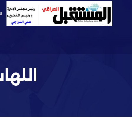
ال
اللها