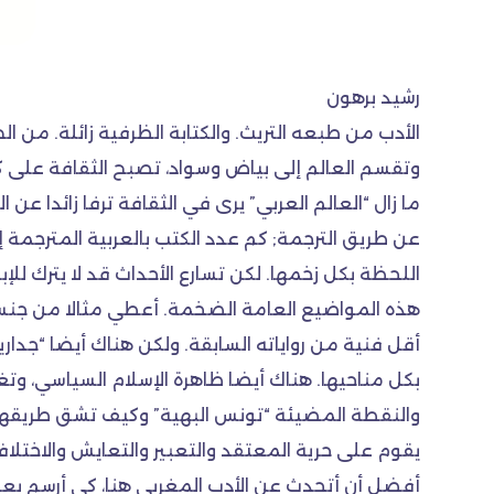
رشيد برهون
الأدب من طبعه التريث. والكتابة الظرفية زائلة. من 
وتقسم العالم إلى بياض وسواد، تصبح الثقافة على 
ما زال “العالم العربي” يرى في الثقافة ترفا زائدا عن 
عن طريق الترجمة; كم عدد الكتب بالعربية المترجمة إل
اللحظة بكل زخمها. لكن تسارع الأحداث قد لا يترك للإ
هذه المواضيع العامة الضخمة. أعطي مثالا من جنس الروا
أقل فنية من رواياته السابقة. ولكن هناك أيضا “جدار
بكل مناحيها. هناك أيضا ظاهرة الإسلام السياسي، وتغ
والنقطة المضيئة “تونس البهية” وكيف تشق طريقها بص
يقوم على حرية المعتقد والتعبير والتعايش والاختلاف
أفضل أن أتحدث عن الأدب المغربي هنا، كي أرسم بعض 