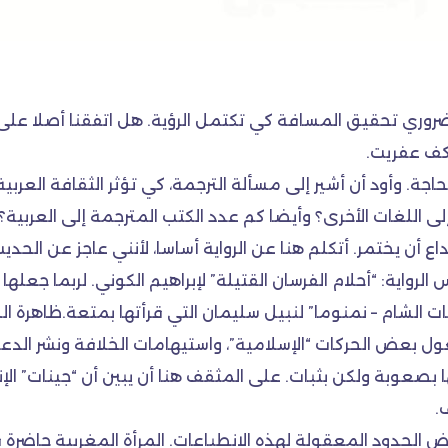
الضروري تحقيق المسافة كي تكتمل الرؤية. هل اتفقنا أصلا على
كف عفريت.
الحاجة. وأود أن أشير إلى مسألة الترجمة، كي تؤثر الثقافة العر
ى اللغات الأخرى؟ وأيضا كم عدد الكتب المترجمة إلى العربية؟
بداع أن يختمر. أتكلم هنا عن الرواية أساسا، لأنني عاجز عن ا
ية: “أحلام الفرسان القتيلة” لإبراهيم الكوني. لربما جعلها ال
يات الشام – نمنوما” لنبيل سليمان التي قرأتها بمتعة.ظاهرة 
ول بعض الحركات “الإسلامية”، واستيهامات الخلافة ونشر الدعو
عوبة ولكن بثبات. على المثقف هنا أن يبين أن “جينات” الإنس
.
الحدود المعقولة لهذه الانطباعات. المرأة المغربية حاضرة ف