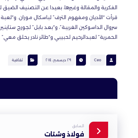
الفكرية والمقالة وغيرها، بعيدا عن التصنيف الضيق
قرأت “الأديان ومفهوم الترف” لباسكال موران. و“لعبة
سروال الداسوكين الغريبة”، و“بعد بابل” لجورج ستايني
الحمرية” لعبدالرحيم لحبيبي و“طائر نادر يحلق معي
Ceo
٢٩ ديسمبر، ٢٠١٤
ثقافية
السابق
فولاذ وشتات