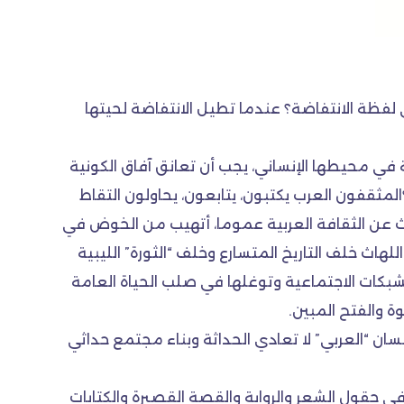
 لفظة الانتفاضة؟ عندما تطيل الانتفاضة لحيتها
بية في محيطها الإنساني، يجب أن تعانق آفاق الكونية
المثقفون العرب يكتبون، يتابعون، يحاولون التقاط
لحديث عن الثقافة العربية عموما، أتهيب من الخوض في
لهاث خلف التاريخ المتسارع وخلف “الثورة” الليبية
الشبكات الاجتماعية وتوغلها في صلب الحياة العامة
ة والفتح المبين.
ان “العربي” لا تعادي الحداثة وبناء مجتمع حداثي
ي حقول الشعر والرواية والقصة القصيرة والكتابات