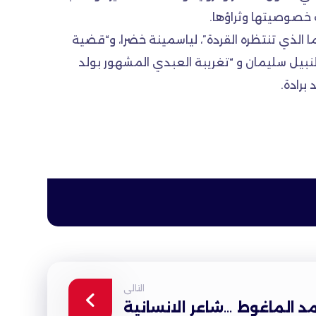
 خصوصيتها وثراؤها.
ا الذي تنتظره القردة”، لياسمينة خضرا، و“قضية
 لنبيل سليمان و “تغريبة العبدي المشهور بولد
برادة.
التالى
 الماغوط …شاعر الانسانية