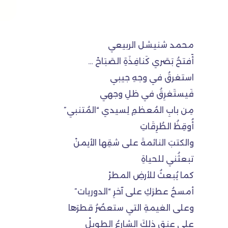
محمد شنيشل الربيعي
أًفتحُ بَصَري كَنافِذَةِ الصَبَاحْ …
استغرقُ في وجهِ جيبي
فَيستَغرِقُ في ظلِ وجهي
مِن بابِ المُعظمِ لِسيدي “المُتنبي”
أُوقِظُ الطُرِقَاتِ
والكتبَ النائمةَ على شقِها الأيمنْ
تبعثُني للحياةِ
كما يُبعثُ للأرضِ المطرْ
أمسحُ عطرَكِ على آخرِ “الدوريات”
وعلى الغيمةِ التي ستعصُرُ قطرَها
على عنقِ ذلكَ الشارعُ الطويلْ