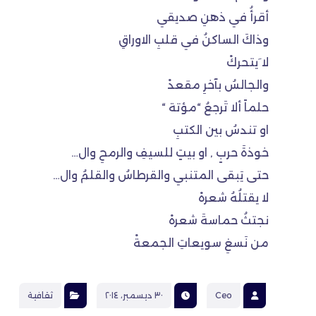
أقرأُ في ذهنِ صديقي
وذاكَ الساكنُ في قلبِ الاوراقِ
لا َيتحركْ
والجالسُ بآخرِ مقعدْ
حلماً ألا تَرجعُ “مؤتة “
او تندسُ بين الكتبِ
خوذةَ حربٍ , او بيتٍ للسيفِ والرمحِ وال…
حتى يَبقى المتنبي والقرطاسُ والقلمُ وال…
لا يقتلُهُ شعرهْ
نجتثُ حماسةَ شعرهْ
من نَسغِ سويعاتِ الجمعةْ
Ceo
٣٠ ديسمبر، ٢٠١٤
ثقافية