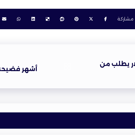
لار يطلب من
أشهر فضيحة 