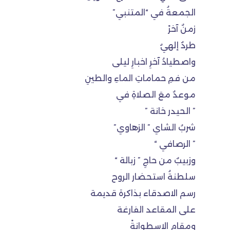
الجمعةُ في “المتنبي”
زمنٌ آخرْ
طردٌ إلهيٌ
واصطيادُ آخرِ اخبارِ ليلى
من فمِ حماماتِ الماءِ والطينِ
موعدٌ معَ الصلاةِ في
” الحيدر خانة ”
شربُ الشاي ” الزهاوي”
” الرصافي “
وزبيبٌ من حاجِ ” زبالة “
سلطنةُ استحضار الروح
رسم الاصدقاء بذاكرة قديمة
على المقاعد الفارغة
ومقام الاسطوانةْ