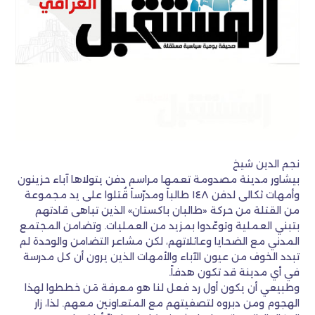
نجم الدين شيخ
بيشاور مدينة مصدومة تعمها مراسم دفن يتولاها آباء حزينون
وأمهات ثكالى لدفن ١٤٨ طالباً ومدرّساً قُتلوا على يد مجموعة
من القتلة من حركة «طالبان باكستان» الذين تباهى قادتهم
بتبني العملية وتوعّدوا بمزيد من العمليات. وتضامن المجتمع
المدني مع الضحايا وعائلاتهم، لكن مشاعر التضامن والوحدة لم
تبدد الخوف من عيون الآباء والأمهات الذين يرون أن كل مدرسة
في أي مدينة قد تكون هدفاً.
وطبيعي أن يكون أول رد فعل لنا هو معرفة مَن خططوا لهذا
الهجوم ومن دبروه لتصفيتهم مع المتعاونين معهم. لذا، زار