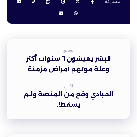
السابق
البشر يعيشون ٦ سنوات أكثر
وعلة موتهم أمراض مزمنة
التالى
العبادي وقع من المنصة ولـم
يسقط!.