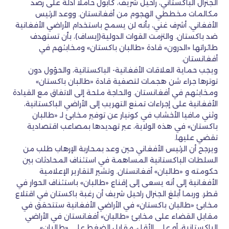
الجنرال الباكستاني، راحيل شريف، كابول حاملاً أدلة على رصد
مكالمات مخططي الهجوم من أفغانستان. ووعد الرئيس
الأفغاني، أشرف غني، بأنه لن يسمح باستخدام الأراضي الأفغانية
ضد باكستان. والتزمت القوات الدولية(إيساف)، بأن تستهدف
طائراتها «الدرون» قادة «طالبان باكستان» ومخابئهم في
أفغانستان.
ويجب حماية العلاقات الأفغانية- الباكستانية، والحؤول دون
توترها جراء شن هجمات لتصفية قادة «طالبان باكستان»
ومخابئهم في أفغانستان. والحاجة ملحة إلى الاتفاق مع القيادة
الأفغانية على إجراءات تمنع التهريب إلى الأراضي الباكستانية،
وثني مافيا الأخشاب في كونيار عن توفير مخابئ لـ «طالبان
باكستان» في هذه الولاية، عبر تهديدها بمصاعب اقتصادية
تقضي عليها.
ويرجح أن الرئيس الأفغاني حين وعد بمحاربة الإرهاب طلب من
السلطات الباكستانية المساهمة في استئناف المحادثات بين
حكومته و «طالبان» أفغانستان. وتشير التقارير الإعلامية
الأفغانية إلى أنه يسعى إلى إقناع «طالبان» باستئناف الحوار في
قطر. وربما أبلغ الجنرال راحيل شريف أن رغبة باكستان في اقتلاع
مخابئ «طالبان باكستان» في الأراضي الأفغانية ستتحقق في
مقابل القضاء على مخابئ «طالبان» أفغانستان في الأراضي
الباكستانية، أو على الأقل، مقابل الضغط على «طالبان»