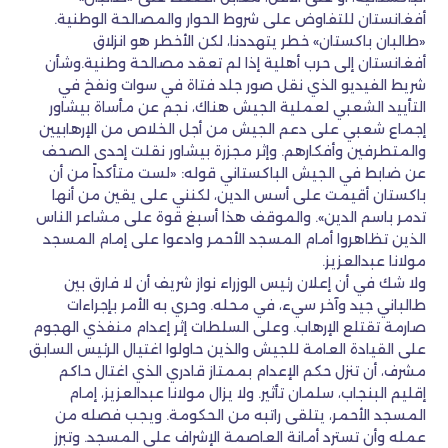
أفغانستان للتفاوض على شروط الحوار والمصالحة الوطنية.
«طالبان باكستان» خطر يتهددنا، لكن الأخطر هو انزلاق
أفغانستان إلى حرب أهلية إذا لم تعقد مصالحة وطنية.وشأن
شريط الفيديو الذي نقل صور جلد فتاة في سوات ونفخ في
التأييد الشعبي لعملية الجيش هناك، نجم عن مأساة بيشاور
إجماع شعبي على دعم الجيش من أجل الخلاص من الإرهابيين
والمتطرفين وأفكارهم. وإثر مجزرة بيشاور نقلت إحدى الصحف
عن ضابط في الجيش الباكستاني قوله: «لست متأكداً من أن
باكستان أقيمت على أسس الدين، لكنني على يقين من أنها
تدمر باسم الدين». والموقف هذا أسبغ قوة على مشاعر الناس
الذين تظاهروا أمام المسجد الأحمر وادعوا على إمام المسجد
مولانا عبدالعزيز.
ولا شك في أن إعلان رئيس الوزراء نواز شريف أن لا فارق بين
طالباني جيد وآخر سيء، في محله. وحري به الأمر بإجراءات
صارمة تقتلع الإرهاب. وعلى السلطات إثر إعدام منفذي الهجوم
على القيادة العامة للجيش والذين حاولوا اغتيال الرئيس السابق
مشرف، أن تنزل حكم الإعدام بممتاز قادري الذي اغتال حاكم
إقليم البنجاب، سلمان تأثير. ولا يزال مولانا عبدالعزيز، إمام
المسجد الأحمر، يتلقى راتبه من الحكومة. ويجب فصله من
عمله وأن تسترد أمانة العاصمة الإشراف على المسجد. وتبرز