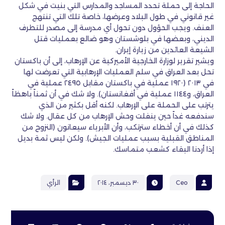
الحاجة إلى حملة تحدد المساجد والمدارس التي بنيت في شكل
غير قانوني في طول البلاد وعرضها، خاصة تلك التي تنتهج
العنف. ويجب الحؤول دون تحول أي مدرسة إلى مصدر للتطرف
الديني، وبعضها في بلوشستان وهو ضالع بعمليات قتل
الشيعة العائدين من زيارة إيران.
ويشير تقرير لوزارة الخارجية الأميركية عن الإرهاب، إلى أن باكستان
تحل بعد العراق في سلم العمليات الإرهابية التي تعرضت لها
في ٢٠١٣ (١٩٢٠ عملية في باكستان مقابل ٢٤٩٥ عملية في
العراق، و١١٤٤ عملية في أفغانستان). ولا شك في أن ثمناً باهظاً
يترتب على الحملة على الإرهاب. لكنه أقل بكثير من الذي
سندفعه غداً حين ينفلت وحش الإرهاب من كل عقال. ولا شك
كذلك في أن أخطاء سترتكب، وأن الأبرياء سيعانون (النزوح من
المناطق القبلية بسبب عمليات الجيش). ولكن ليس ثمة بديل
إذا أردنا البقاء كشعب متماسك.
Ceo
٣٠ ديسمبر، ٢٠١٤
الرأي