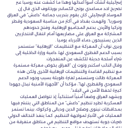
إسرائيلية أنشأت أسوأ أعدائها وهذا ما كشفت عنه روسيا عبر
تصريح احد مساعدي بوتين الكساندر بورخانوف الذي قال إن
الموساد الإسرائيلي كان يقوم بتدريب جماعة “داعش” في العراق
وسوريا”. واتهمت بغداد في أكثر من مناسبة السعودية وقطر
وتركيا والأردن, بدعم المجاميع الإرهابية, وفتح حدودهم
المشتركة مع العراق على مصاريعها أمام انتقال الانتحاريين
الذين يستبيحون دماء الأبرياء يوميا .
ويرى نواب أن المعركة مع التنظيمات “الإرهابية” ستستمر
بسبب الدعم القطري السعودي لها، داعية وزارة الداخلية إلى
شراء أسلحة حديثة للكشف عن المتفجرات.
وقال النائب اسكندر وتوت إن “العراق يخوض معركة مستمرة
مع تنظيم القاعدة والتنظيمات الإرهابية الأخرى ولكن هذه
المعركة طالت وستستمر لفترة طويلة بسبب وجود الدعم
السعودي والقطري لها”، مؤكدا أن “الأجهزة الأمنية تبذل جهودا
كبيرة لحفظ الأمن في البلاد”.
ويشهد العراق وضعاً أمنياً استثنائياً، إذ تتواصل العمليات
العسكرية لطرد تنظيم “داعش” من المناطق التي ينتشر فيها
بمحافظات نينوى وصلاح الدين وديالى وكركوك، بينما تستمر
العمليات في الأنبار لمواجهة التنظيم، كما ينفذ التحالف الدولي
ضربات جوية تستهدف مواقع التنظيم في مناطق متفرقة من