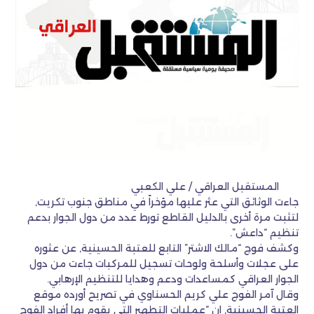
المستقبل العراقي / علي الكعبي
جاءت الوثائق التي عثر عليها مؤخراً في مناطق جنوب تكريت,
لتثبت مرة أخرى بالدليل القاطع تورط عدد من دول الجوار بدعم
تنظيم “داعش”.
وكشف فوج “مالك الاشتر” التابع للعتبة الحسينية, عن عثوره
على عجلات وأسلحة ولوحات تسجيل للمركبات جاءت من دول
الجوار العراقي كمساعدات ودعم وهدايا للتنظيم الإرهابي.
وقال آمر الفوج علي كريم الحسناوي في تصريح أورده موقع
العتبة الحسينية, إن “عمليات التطهير التي يقوم بها أفراد الفوج