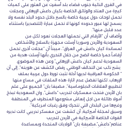
في القرى النائية جنوب قضاء بلد أسفرت عن العثور على كميات
كبيرة من العتاد والوثائق الخاصة بكيان داعش الإرهابي وعجلات
تحمل لوحات دول عربية خاصة بالسير داخل حدود البلد نفسه ولا
يسمح لها عبور حدوده كونها لا تحمل عبارة (للتصدير) باستثناء
عدد قليل منها”.
وأضاف أن “الأرقام التي تحملها العجلات تعود لكل من
السعودية والأردن وسوريا أرسلت مجهزة بالسلاح والأشخاص
لمساندة كيان داعش في العراق”، مبيناً أن “عجلات أخرى تحمل
أرقاماً حمرا خاصة اتضح من خلال التحري بأنها أرسلت هدية من
السعودية لدعم كيان داعش الإرهابي”.وعن هذه الموضوع,
يشير نائب عن التحالف الوطني, رفض الكشف عن هويته”, إلى أن
“ الحكومة العراقية لديها أدلة تثبت تورط دول عربية بملف
الإرهاب, لكنها تفضل عدم اثارة هذه الملفات في مساع منها
لتطبيع العلاقات الدبلوماسية”, مضيفا بان” الجميع على علم
بان الأردن فتحت معسكرات لتدريب “داعش”, وان السعودية تبذخ
أمولا طائلة من اجل إنعاش مشروعها المتطرف في المنطقة
وغيرها من البلدان التي تتحرك وفق رغبات امريكية”.
وسبق لمجلة أميركية, أن كشفت عن معسكر تدريبي كانت تديره
القوات الخاصة الأميركية في الأردن لتدريب
عناصر”داعش”,مضيفة بان” الولايات المتحدة وبمساعدة