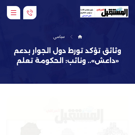
سياسي
وثائق تؤكد تورط دول الجوار بدعم
«داعش».. ونائب: الحكومة تعلم