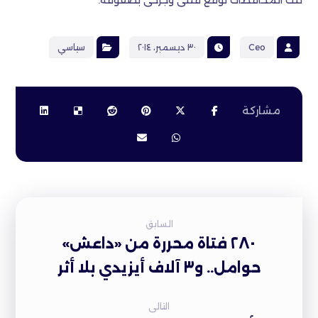
تلك المحافظات توقع قتلى وجرحى بصفوفه.
Ceo
٣٠ ديسمبر، ٢٠١٤
سياسي
السابق
٢٨٠ فتاة محررة من «داعش»
حوامل.. و٣ آلاف أيزيدي بلا أثر
التالى