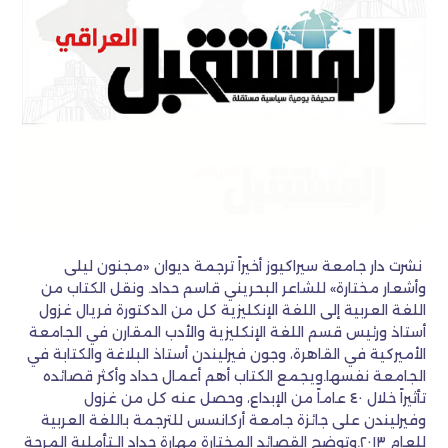
نشرت دار جامعة سيراكيوز أخيراً ترجمة ديوان «مجنون ليلى
وأشعار مختارة» للشاعر البحريني قاسم حداد. ونقل الكتاب من
اللغة العربية إلى اللغة الإنكليزية كل من الدكتورة فريال غزول
أستاذ ورئيس قسم اللغة الإنكليزية والأدب المقارن في الجامعة
الأميركية في القاهرة، وجون فيرليندن أستاذ البلاغة والكتابة في
الجامعة نفسها.ويجمع الكتاب أهم أعمال حداد وأكثر قصائده
تأثيراً خلال ٤٠ عاماً من الإبداع، وحصل عنه كل من غزول
وفيرليندن على جائزة جامعة أركانسس للترجمة باللغة العربية
للعام ٢٠١٣.وتوضح القصائد المختارة مهارة حداد الـتأملية المرحة