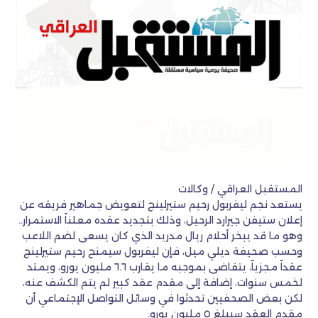
المستقبل العراقي / وكالات
يستعد نجم ليفربول رحيم ستيرلينج لتعويض جماهير فريقه عن
إعلان ستيفن جيرارد الرحيل، وذلك بتجديد عقده معلناً الاستمرار..
وهو ما قد يبخر أحلام ريال مدريد الذي كان يسعى لضم اللاعب
وحسب صحيفة ديلي ميل، فإن ليفربول سيمنح رحيم ستيرلينج
عقداً مجزياً، يتقاضى بموجبه ما يقارب ٦.٦ مليون يورو، ويمتد
لخمس سنوات، إضافة إلى مقدم عقد كبير لم يتم الكشف عنه،
لكن بعض الصحفيين تحدثوا في وسائل التواصل الإجتماعي أن
مقدم العقد سيبلغ ٥ مليون يورو.