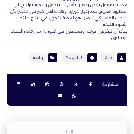
مدرب ليفربول برندن رودجرز يأمل أن يتحول رحيم ستيرلينج إلى
أسطورة الفريق بعد رحيل جيرارد، وهناك أمل كبير في انجلترا بأن
اللاعب الجامايكي الأصل هو نقطة التحول في نتائج منتخب
الأسود الثلاثة.
يذكر أن ليفربول يواجه ويمبلدون في الدور ٦٤ من كأس الاتحاد
الإنجليزي.
Ceo
٤ يناير، ٢٠١٥
رياضة
السابق