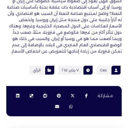
السوق، فهل يعود إلى ضغوط سياسية، خصوصاً على إيران أو
روسيا، أو إلى أسباب اقتصادية ذات علاقة بحتة بأساسيات صناعة
النفط؟ واضح لمتتبع صناعة النفط أن السبب هو اقتصادي، وأن
له آثاراً جانبية على دول منتجة مثل إيران وروسيا. ولخفض
الأسعار انعكاسات على الدول المصدرة، الخليجية وغيرها، وهناك
دول تتأثر أكثر من غيرها، فالوضع في فنزويلا، مثلاً، صعب جداً،
وربما أصعب مما هو في روسيا أو إيران، والسبب في ذلك هو
الوضع الاقتصادي العام المتردي في البلاد، بالإضافة إلى عدم
تمكن فنزويلا من زيادة إنتاجها للتعويض عن انخفاض الأسعار.
Ceo
٧ يناير، ٢٠١٥
الرأي