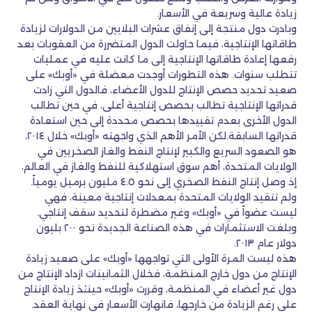
زيادة عالية وسريعة في الأسعار.
وبادرت دول منتجة إلى إنفاق عشرات البلايين من الدولارات لزيادة
طاقاتها الإنتاجية، فيما حاولت الدول المتضررة من العقوبات بعد
رفعها إعادة طاقاتها الإنتاجية إلى ما كانت عليه في عمليات
تتطلب سنوات. هذه التطورات أوجدت معضلة في «أوبك» على
صعيد تحديد حصص الإنتاج للدول الأعضاء، فالدول التي زادت
قدراتها الإنتاجية تطالب بحصص إنتاجية أعلى، في حين تطالب
الدول الأخرى بعدم تقييدها بحصص محددة إلى حين استعادة
قدراتها السابقة.لكن الأمر الأهم الذي واجهته «أوبك» خلال ٢٠١٤،
هو الصعود السريع والكبير لإنتاج النفط والغاز الصخريين في
الولايات المتحدة، أهم سوق استهلاكية للنفط والغاز في العالم،
إذ وصل إنتاج النفط الصخري إلى نحو ٤.٥ مليون برميل يومياً.
ولم تتقيد الولايات المتحدة بمعدلات إنتاجية معينة، فهي
ليست عضواً في «أوبك» وغير مضطرة لتحديد سقف إنتاجي.
وبلغت الاستثمارات في هذه الصناعة الجديدة نحو ٢٠٠ بليون
دولار عام ٢٠١٣.
هذه ليست المرة الأولى التي تواجهها «أوبك» على صعيد زيادة
الإنتاج من دول خارج المنظمة، فخلال الثمانينات ازداد الإنتاج من
دول غير أعضاء في المنظمة، وقررت «أوبك» حينئذ زيادة الإنتاج
على رغم الزيادة من خارجها، فانهارت الأسعار في نهاية العقد.