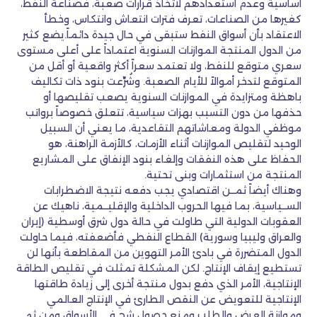
أساسية وعدم استعدادهم لاتخاذ قرارات صعبة، فصناعة النفط،
كغيرها من الصناعات، تعرف فترات انتعاش وانتكاس، وخطأ
الاعتقاد بأن أسواق النفط ستبقى في حال جيدة دائماً.يضع كثير
من الدول المنتجة الموازنات السنوية اعتماداً على أعلى مستوى
سعري متوقع للنفط، ولا تعتمد سعراً أكثر واقعية أو أقل من
المتوقع لتدخر أموالاً للأيام الصعبة. وشُرِّعت بنود ذات تكاليف
باهظة ومتزايدة في الموازنات السنوية يصعب تقليصها أو
حذفها من دون التسبب بهزات سياسية، تتعلق خصوصاً برواتب
موظفي الدولة ومعاشاتهم التقاعدية، ما يعني أن السبيل
الوحيد لتقليص الموازنات أثناء الأزمات، كالأزمة الراهنة، هو
الحفاظ على هذه النفقات وإلغاء بنود الإنفاق على المشاريع
المنتجة من استثمارات وبنى تحتية.
وهناك أيضاً ثمــن اقتصادي يجب دفعه نتيجة الاضطرابات
الســياسية، بما فيها الحروب الداخلية والإقليــمية، ناهيك عن
العقوبات الدولية التي طاولت في حالة دول شرق أوسطية (إيران
والعراق وليبيا وسورية) القطاع النفطي فأضعفته، فيما حاولت
الدول المتضررة في بادئ الأمر التهوين من المقاطعة بأنها لن
تستطيع إيقاف الإنتاج. لكن المشكلة تمثلت في تقليص الطاقة
الإنتاجية، الأمر الذي دفع بدول منتجة أخرى إلى زيادة طاقتها
الإنتاجية للتعويض عن النقص الطارئ في الإنتاج العالمي
وموازنة العرض والطلب ومنع حصول شح في الأسواق ومن ثم