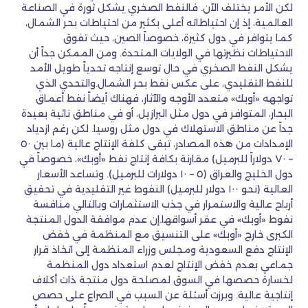
لكن الأمر يختلف الآن. فالنفط الصخري يشكل ثورة في الصناعة
العالمية، إذ إن احتياطاته أعلى بكثير من احتياطات بحر الشمال،
كما يتوافر في دول كثيرة، خصوصاً الصين، حيث تفوق
الاحتياطات نظيرتها في الولايات المتحدة. ومن الممكن جداً أن
يشكل النفط الصخري في حال توسع إنتاجه تحدياً طويل الأمد
للنفط التقليدي، على عكس نفط بحر الشمال.والتحدي الذي
تواجهه «أوبك» متعدد الأوجه والآثار، فهناك أيضاً نفط أعماق
البحار، المتوافر في دول مثل البرازيل، أو في مناطق نائية بعيدة
جداً عن مناطق الاستهلاك في دول مثل روسيا. لكن رغم ازدياد
الإمدادات من هذه المصادر، تبقى كلفة الإنتاج عالية (ما بين ٥٠
– ٧٠ دولاراً للبرميل) مقارنة بكافة إنتاج نفط «أوبك»، خصوصاً في
دول الخليج والعراق (٥ – ١٠ دولارات للبرميل). وتساعد الأسعار
العالية (نحو ١٠٠ دولار للبرميل) النفوط غير التقليدية في تحقيق
أرباح عالية والاستمرار في جذب الاستثمارات وبالتالي منافسة
نفوط «أوبك» في عقر أسواقها.إن عدم موافقة الدول المنتجة
الكبرى خارج «أوبك» على التنسيق مع المنظمة في خفض
الإنتاج دفع السعودية ومجلس وزراء المنظمة إلى اتخاذ قرار
جماعي بعدم خفض الإنتاج لعدم استعداد دول المنظمة
لخسارة حصصها في السوق لمصلحة دول منتجة ذات أكلاف
إنتاجية عالية. وبرزت أسئلة عن السبب في الصراع على حصص