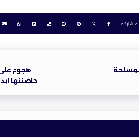
المسلحة
هجوم على 
حاضنتها ايذا