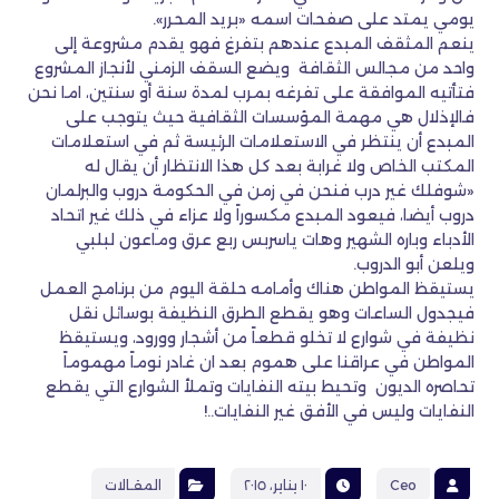
يومي يمتد على صفحات اسمه «بريد المحرر».
ينعم المثقف المبدع عندهم بتفرغ فهو يقدم مشروعة إلى
واحد من مجالس الثقافة ويضع السقف الزمني لأنجاز المشروع
فتأتيه الموافقة على تفرغه بمرب لمدة سنة أو سنتين، اما نحن
فالإذلال هي مهمة المؤسسات الثقافية حيث يتوجب على
المبدع أن ينتظر في الاستعلامات الرئيسة ثم في استعلامات
المكتب الخاص ولا غرابة بعد كل هذا الانتظار أن يقال له
«شوفلك غير درب فنحن في زمن في الحكومة دروب والبرلمان
دروب أيضا، فيعود المبدع مكسوراً ولا عزاء في ذلك غير اتحاد
الأدباء وباره الشهير وهات ياسربس ربع عرق وماعون لبلبي
ويلعن أبو الدروب.
يستيقظ المواطن هناك وأمامه حلقة اليوم من برنامج العمل
فيجدول الساعات وهو يقطع الطرق النظيفة بوسائل نقل
نظيفة في شوارع لا تخلو قطعاً من أشجار وورود، ويستيقظ
المواطن في عراقنا على هموم بعد ان غادر نوماً مهموماً
تحاصره الديون وتحيط بيته النفايات وتملأ الشوارع التي يقطع
النفايات وليس في الأفق غير النفايات..!
Ceo
١٠ يناير، ٢٠١٥
المقـالات