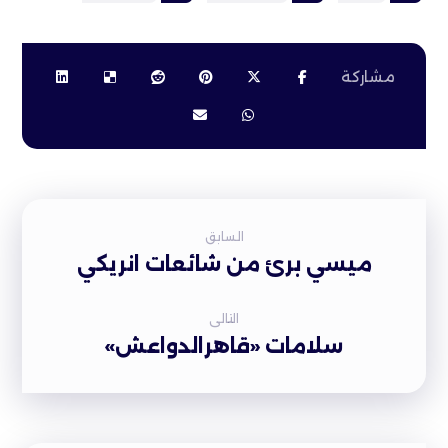
السابق
ميسي برئ من شائعات انريكي
التالى
سلامات «قاهرالدواعش»