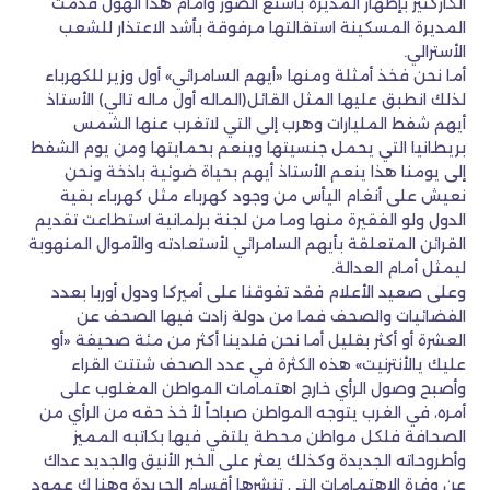
الكاركتير بإظهار المديرة بأشنع الصور وأمام هذا الهول قدمت
المديرة المسكينة استقالتها مرفوقة بأشد الاعتذار للشعب
الأسترالي.
أما نحن فخذ أمثلة ومنها «أيهم السامرائي» أول وزير للكهرباء
لذلك انطبق عليها المثل القائل(الماله أول ماله تالي) الأستاذ
أيهم شفط المليارات وهرب إلى التي لاتغرب عنها الشمس
بريطانيا التي يحمل جنسيتها وينعم بحمايتها ومن يوم الشفط
إلى يومنا هذا ينعم الأستاذ أيهم بحياة ضوئية باذخة ونحن
نعيش على أنغام اليأس من وجود كهرباء مثل كهرباء بقية
الدول ولو الفقيرة منها وما من لجنة برلمانية استطاعت تقديم
القرائن المتعلقة بأيهم السامرائي لأستعادته والأموال المنهوبة
ليمثل أمام العدالة.
وعلى صعيد الأعلام فقد تفوقنا على أميركا ودول أوربا بعدد
الفضائيات والصحف فما من دولة زادت فيها الصحف عن
العشرة أو أكثر بقليل أما نحن فلدينا أكثر من مئة صحيفة «أو
عليك يالأنترنيت» هذه الكثرة في عدد الصحف شتتت القراء
وأصبح وصول الرأي خارج اهتمامات المواطن المغلوب على
أمره، في الغرب يتوجه المواطن صباحاً لأ خذ حقه من الرأي من
الصحافة فلكل مواطن محطة يلتقي فيها بكاتبه المميز
وأطروحاته الجديدة وكذلك يعثر على الخبر الأنيق والجديد عداك
عن وفرة الاهتمامات التي تنشرها أقسام الجريدة وهنا ك عمود