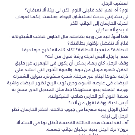
استغرب الرجل.
نوم؟ آه، نعم، لقد غلبنى النوم، لكن لى بيتا، ألا تعرفان؟
لى بيت، إننى خرجت لاستنشاق الهواء، وجلست، إنكما تعرفان.
انحرف الحارسان إلى الجانب الآخر.
لا يبدو أنه سكران.
هذا أسوأ، لابد من رؤية بطاقته، قال الحارس صاحب الشيكولاته :
فلنر، ألا تتفضل بإظهار بطاقتك؟
البطاقة؟ متعجبا، البطاقة؟ تكاد كلماته تخرج حرفا حرفا.
نعم، يا رجل، أليس لديك ورقة تقول من أنت؟
وقف الرجل، كان ربعة، يمكن أن يكون فى الأربعين، غير حليق
الذقن، شعره مرجل من جهة، والجهة الأخرى التى استند على
ذراعه نحوها لينام غير مرجلة، شعره منفوش، تتوارى الشعرات
البيضاء فى عارضه الأسود، وحين تهب الريح تظهر البيضاء واشية
بهرمه، تجعله يبدو مستهلكا جدا، مثل المنديل الذى مسح به
دمعة النوم، ألح الحارس صاحب الشيكولاته:
أليس لديك ورقة تقول من أنت؟
أدخل الرجل يديه مسرعا فى جيوب جاكتته، انتظر الحارسان، نظر
الرجل إلى ثيابه.
آه… لقد لبست هذه الجاكتة القديمة لأظل بها فى البيت، ألا
ترون؟ ترك الرجل يديه ترتخيان بجانب جسمه.