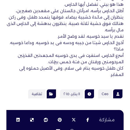
هذا هو بيتي، تفضل أيها الحارس.
أطل الحارس برأسه، امرأتان جالستان على مقعدين صغيرين،
ينظران إلى مائدة خشبية بيضاء، فوقها يتمدد طفل، وفى ركن
هنالك فوق حشية ثلاثة صبية، ينظرون بدهشة إلى الحارس الذى
مال برأسه.
تقدم يا سيد خوسيه، لقد وضح الأمر.
أخرج الحارس شيئا من جيبه ودسه فى يد خوسيه. وداعا خوسيه.
ماذا؟
أسرع الحارس، استقرت فى يدى خوسيه المجعدتين القذرتين
المرحومتين ورقتان من فئة خمس بيزتات.
كان طفل خوسيه ينام فى سلام، وفى الأصيل حملوه إلى
المقابر.
Ceo
١١ يناير، ٢٠١٥
ثقافية