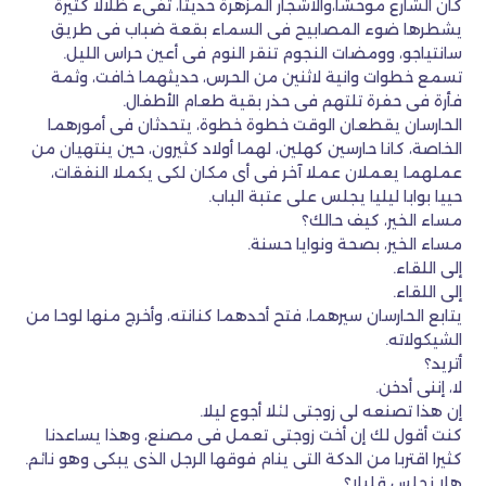
كان الشارع موحشا،والأشجار المزهرة حديثا، تفىء ظلالا كثيرة
يشطرها ضوء المصابيح فى السماء بقعة ضباب فى طريق
سانتياجو، وومضات النجوم تنقر النوم فى أعين حراس الليل.
تسمع خطوات وانية لاثنين من الحرس، حديثهما خافت، وثمة
فأرة فى حفرة تلتهم فى حذر بقية طعام الأطفال.
الحارسان يقطعان الوقت خطوة خطوة، يتحدثان فى أمورهما
الخاصة، كانا حارسين كهلين، لهما أولاد كثيرون، حين ينتهيان من
عملهما يعملان عملا آخر فى أى مكان لكى يكملا النفقات،
حييا بوابا ليليا يجلس على عتبة الباب.
مساء الخير، كيف حالك؟
مساء الخير، بصحة ونوايا حسنة.
إلى اللقاء.
إلى اللقاء.
يتابع الحارسان سيرهما، فتح أحدهما كنانته، وأخرج منها لوحا من
الشيكولاته.
أتريد؟
لا، إننى أدخن.
إن هذا تصنعه لى زوجتى لئلا أجوع ليلا.
كنت أقول لك إن أخت زوجتى تعمل فى مصنع، وهذا يساعدنا
كثيرا اقتربا من الدكة التى ينام فوقها الرجل الذى يبكى وهو نائم.
هلا نجلس قليلا؟