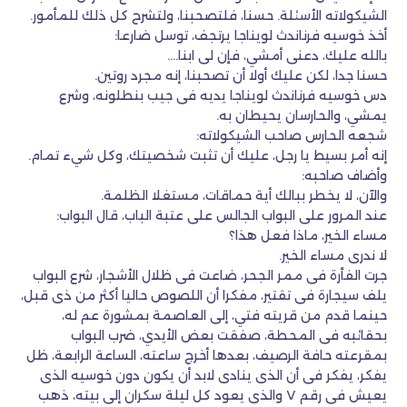
الشيكولاته الأسئلة. حسنا، فلتصحبنا، ولتشرح كل ذلك للمأمور.
أخذ خوسيه فرناندث لويناجا يرتجف، توسل ضارعا:
بالله عليك، دعنى أمشي، فإن لى ابنا….
حسنا جدا، لكن عليك أولا أن تصحبنا، إنه مجرد روتين.
دس خوسيه فرناندث لويناجا يديه فى جيب بنطلونه، وشرع
يمشي، والحارسان يحيطان به.
شجعه الحارس صاحب الشيكولاته:
إنه أمر بسيط يا رجل، عليك أن تثبت شخصيتك، وكل شيء تمام.
وأضاف صاحبه:
والآن، لا يخطر ببالك أية حماقات، مستغلا الظلمة.
عند المرور على البواب الجالس على عتبة الباب، قال البواب:
مساء الخير، ماذا فعل هذا؟
لا ندرى مساء الخير.
جرت الفأرة فى ممر الجحر، ضاعت فى ظلال الأشجار، شرع البواب
يلف سيجارة فى تقتير، مفكرا أن اللصوص حاليا أكثر من ذى قبل،
حينما قدم من قريته فتي، إلى العاصمة بمشورة عم له،
بحقائبه فى المحطة، صفقت بعض الأيدي، ضرب البواب
بمقرعته حافة الرصيف، بعدها أخرج ساعته، الساعة الرابعة، ظل
يفكر، يفكر فى أن الذى ينادى لابد أن يكون دون خوسيه الذى
يعيش فى رقم ٧ والذى يعود كل ليلة سكران إلى بيته، ذهب