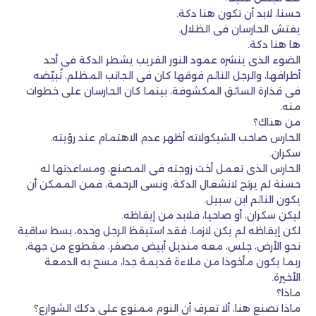
حسنا، لابد أن تكون هنا دكة.
يفتش الحارسان فى الظلال.
ها هنا دكة.
الضوء الذى ينشره عمود النور القريب يشطر الدكة فى أحد
أطرافها، والرجل النائم فوقها كان فى الجانب المظلم، تُبيّضه
فى قذارة السائق المكشوفة، بينما كان الحارسان على خطوات
منه.
من هناك؟
الحارس صاحب الشيكولاته أظهر عدم الاهتمام عند رؤيته.
سكران.
الحارس الذى تعمل أخت زوجته فى المصنع، ومساعدتها له
حسنة لم يرتح لانشغال الدكة، ونسى الرحمة، فمن الممكن أن
يكون النائم ابن سبيل.
ليكن سكران، أو صاحيا، فلابد من إيقاظه.
لكن إيقاظه لم يكن لازما، فقد استيقظ الرجل وحده، بسط ساقية
نحو الأرض، جلس، معه منديل أبيض مصفر، مقطوع من جهة،
ربما يكون مأخوذا من ملاءة قديمة جدا، مسح به الدمعة
الأخيرة.
ماذا؟
ماذا تصنع هنا، ألا تعرف أن النوم ممنوع على دكك الشوارع؟