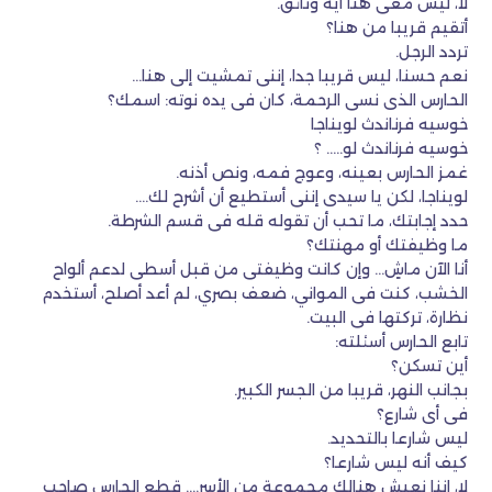
لا، ليس معى هنا أية وثائق.
أتقيم قريبا من هنا؟
تردد الرجل.
نعم حسنا، ليس قريبا جدا، إننى تمشيت إلى هنا…
الحارس الذى نسى الرحمة، كان فى يده نوته: اسمك؟
خوسيه فرناندث لويناجا
خوسيه فرناندث لو….. ؟
غمز الحارس بعينه، وعوج فمه، ونص أذنه.
لويناجا، لكن يا سيدى إننى أستطيع أن أشرح لك….
حدد إجابتك، ما تحب أن تقوله قله فى قسم الشرطة.
ما وظيفتك أو مهنتك؟
أنا الآن ماشٍ… وإن كانت وظيفتى من قبل أسطى لدعم ألواح
الخشب، كنت فى المواني، ضعف بصري، لم أعد أصلح، أستخدم
نظارة، تركتها فى البيت.
تابع الحارس أسئلته:
أين تسكن؟
بجانب النهر، قريبا من الجسر الكبير.
فى أى شارع؟
ليس شارعا بالتحديد.
كيف أنه ليس شارعا؟
لا، إننا نعيش هنالك مجموعة من الأسر…. قطع الحارس صاحب