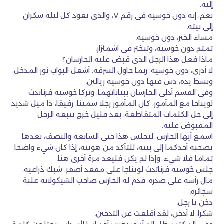
إليه.
نعم، إنه دون خوسيه فى رقم ٧، والذى يعود كل ليلة سكران
إلى بيته.
مساء الخير، دون خوسيه.
تمتم دون خوسيه، وتبختر فى اشمئزاز:
ماذا فعل هذا الرجل الذى قبض عليه الحارسان؟
لا أدري، دون خوسيه، ربما حاول السرقة. أشعل البواب نور المدخل،
وبسط يده، دس فيها دون خوسيه ريالين.
وفى القسم أدلى الحارسان ببياناتهما، وتركا خوسيه فرناندث
لويناجا مع المأمور، كان المأمور رجلا سمينا، رفيقا، ذا ميل شديد
إلى حل الكلمات المتقاطعة، بعد قليل خرج يتبعه الرجل
المقبوض عليه.
اسمع أيها الحارس، ليجلس هذا حتى السابعة والنصف، بعدها
يصحبه أحدكما إلى بيته، للتأكد من هويته، إذا كان شيء واضحا
تماما فلا شيء، وإذا لم يكن فليعد مرة أخرى هنا.
جلس خوسيه فرناثدث لويناجا على مقعد أصفر، شبك ذراعيه،
مال رأسه على صدره، قدم له الحارس صاحب الشيكولاته علبة
سجائره.
دخن يا رجل.
شكرا، لا أدخن، لقد أقلعت عن التدخين.