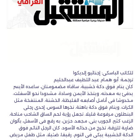
للكاتب الباسكى: إجناثيو إلديكوا
ترجمة: أبو همام عبد اللطيف عبدالحليم
كان ينام فوق دكة خشبية، ساقاه مضمومتان، ساعده الأيسر
يدفئ به معدته، ويتخذ الأيمن وسادة، مشدودا نحو الأسفلت،
مخدوشا فى أنامل أصابعه الغليظة، الخشنة، المنتفخة مثل
الكرات، وينام فوق دكة باهتة، نخرها السوس، إحدى رجلى
البنطلون مرفوعة قليلا، تجعل رؤية لحم الساق الشاحب متاحة،
الزغب كثير، الجورب بنى، مجعد، حزين، به رقع فى الأسفل، بألوان
ضاربة للزرقة، تخرج من حذائه الأسود، كان الرجل النائم فوق
الدكة الخشبية يبكى فى النوم، رقيقا، ضئيلا، مثل طفل مريض.