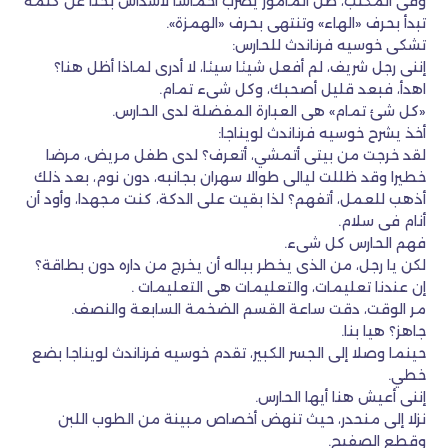
وفى المكتب، ظل المأمور يضرب أخماسا لأسداس بحثا عن كلمة
تبدأ بحرف «الهاء» وتنتهى بحرف «الهمزة».
تشكى خوسيه فرناندث للحارس:
إننى رجل شريف، لم أفعل شيئا سيئا، لا أدرى لماذا أظل هنا؟
اهدأ، فبعد قليل أصحبك، وكل شىء تمام.
«كل شئ تمام» هى العبارة المفضلة لدى الحارس.
أخذ يشرح خوسيه فرناندث لويناجا:
لقد خرجت من بيتى أتمشي، أتعرف؟ لدى طفل مريض، مرضا
خطيرا وقد ظللت ليالى طوالا سهران بجانبه، دون نوم، بعد ذلك
أذهب للعمل، أتفهم؟ لذا بقيت على الدكة، كنت مجهدا، وأود أن
أنام فى سلام.
فهم الحارس كل شىء.
لكن يا رجل، من الذى يخطر بباله أن يخرج من داره دون بطاقة؟
إن عندنا تعليمات، والتعليمات هى التعليمات .
مر الوقت، دقت ساعة القسم الضخمة السابعة والنصف.
جاهز؟ هيا بنا.
حينما وصلا إلى الجسر الكبير، تقدم خوسيه فرناندث لويناجا بضع
خطي.
إننى أعيش هنا أيها الحارس.
نزلا إلى منحدر، حيث تنهض أخصاص مبينة من الطوب اللبن
وقطع الصفيح.