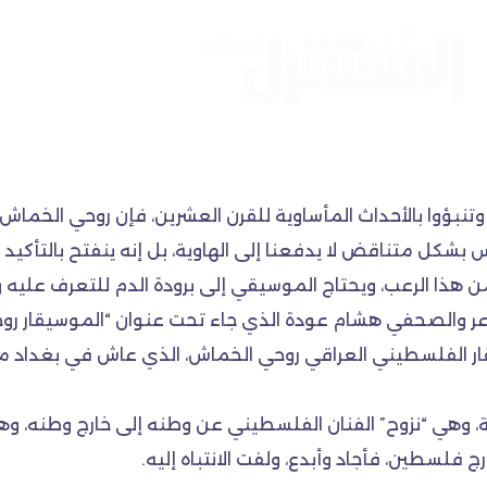
وتنبؤوا بالأحداث المأساوية للقرن العشرين، فإن روحي الخماش
اس بشكل متناقض لا يدفعنا إلى الهاوية، بل إنه ينفتح بالتأك
هذا الرعب، ويحتاج الموسيقي إلى برودة الدم للتعرف علي
ر والصحفي هشام عودة الذي جاء تحت عنوان “الموسيقار روحي
وسيقار الفلسطيني العراقي روحي الخماش، الذي عاش في بغداد 
وهي “نزوح” الفنان الفلسطيني عن وطنه إلى خارج وطنه، وهذا 
فلسطين، فأجاد وأبدع، ولفت الانتباه إليه.