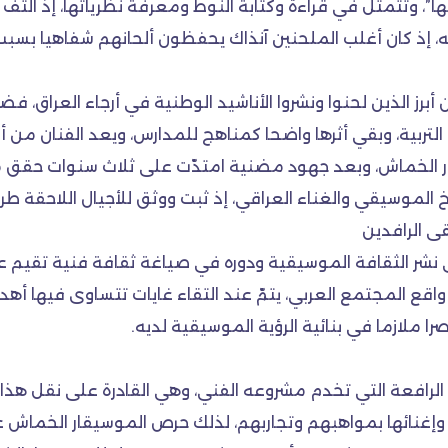
وعلومها”، وتتمثل في قراءة وكتابة النوط ومعرفة نظرياتها، إذ 
 إذ كان أغلب الملحنين آنذاك يحفظون ألحانهم شفاهيا بسبب 
رز الذين لحنوا ونشروا الأناشيد الوطنية في أرجاء العراق، ف
لتربية، وبقي أثرها واضحا كمناهج للمدارس، ويعد الفنان من أ
ار الخماش، وبعد جهود مضنية امتدّت على ثلاث سنوات حقق مع
 الموسيقي والغناء العراقي، إذ ثبت ووثق للأجيال اللاحقة طري
 الرافدين
 الثقافة الموسيقية ودوره في صياغة ثقافة فنية تقيم علا
ع المجتمع العربي، يتمّ عند التقاء غايات تتساوى فيها أهدا
لازما في بنائية الرؤية الموسيقية لديه.
 الرافعة التي تخدم مشروعه الفني، وهي القادرة على نقل هذا
نائها بمواهبهم وتجاربهم، لذلك حرص الموسيقار الخماش على