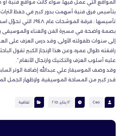
المواقع التي عمل فيها، سواء كانت مواقع فنية أ
بتأسيس فرق فنية أسهمت بدور كبير في حفظ التراث ال
بصمة واضحة في مسيرة الفن والغناء والموسيقى بالع
إلى سنوات طفولته الأولى، وقد درس العزف على العود 
رافقته طوال عمره،.وعن هذا الإنجاز الكبير تقول الب
عليه أسلوب العزف والتكنيك وارتجال الأنغام”.
وقد وصف الموسيقار علي عبدالله إضافة الوتر السابع ل
قدر كبير من المساحة الموسيقية، ولإظهار الجمل ال
Ceo
١٢ يناير، ٢٠١٥
ثقافية