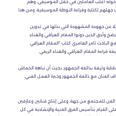
التف حوله أغلب العاملين في حقل الموسيقى، وهم
جهلهم لكتابة وقراءة النوطة الموسيقية، ومن هنا
ضلا عن جهوده المشهودة التي بذلها في تدوين
نضج وأدق الذين دونوا المقام العراقي والغناء
 الباحث ثامر العامري كتاب “المقام العراقي
قة قراءة المقام العراقي والغناء الريفي.
قة وثيقة بذائقة الجمهور، بحيث أن نباهة الخماش
ف الفنان مع ذائقة الجمهور وخبرة العمل الفني،
 الفن للمجتمع من جهة، وعلى إنتاج فنانين وعازفين
 القيام بتأسيس الفرق الفنية والإنشادية في كل