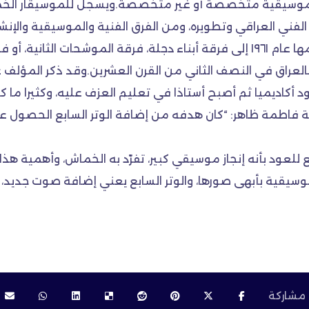
و موسيقية متخصصة أو غير متخصصة.ويسجل للموسيقار الخماش
فني العراقي وتطويره، ومن الفرق الفنية والموسيقية والإنشاد
تأسيسها : فرقة الموشحات عام ١٩٤٨، التي تحوّل اسمها عام ١٩٦١ إلى فرقة أبناء دجلة،
راق في النصف الثاني من القرن العشرين.وقد ذكر المؤلف عل
أكاديميا ثم أصبح أستاذا في تعليم العزف عليه، وكثيرا ما كا
احثة فاطمة ظاهر: “كان هدفه من إضافة الوتر السابع الحصول ع
لعود بأنه إنجاز موسيقي كبير، تفرّد به الخماش، وأهمية هذا ا
موسيقية بأبهى صورها، والوتر السابع يعني إضافة صوت جديد،