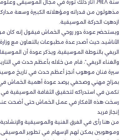
سنة ١٩٤٨، أثار ذلك ثورة في مجال الموسيقى 
مذهولون من قدراته ومؤهلاته الكبيرة وسعة مداركه،
ازدهرت الحركة الموسيقية.
ويستحضر عودة دور روحي الخماش فيقول إنه كان من أب
الأناشيد، حيث أصدر عدة مطبوعات بالتعاون مع وزارة ا
الريفي بالنوطة الموسيقية، ويذكر عودة أن الموسيق
والغناء الريفي”، قام من خلاله بأعظم حدث في التاريخ
سيرة فنان موهوب أنجز أعظم حدث في تاريخ موسيقى
بمزاج مهني وصحفي يرصد عودة أهمية الخماش في نشر
تكمن في استدراكه لتحقيق الثقافة الموسيقية في واق
رسخت هذه الأفكار في عمل الخماش حتى أضحت عنصرا م
إنجاز فريد
من هنا رأى في الفرق الفنية والموسيقية والإنشادية
وموهوبين يمكن لهم الإسهام في تطوير الموسيقى وإغ