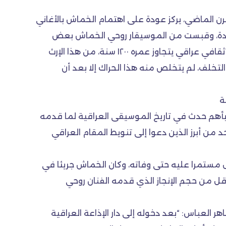
رن الماضي، يركز عودة على اهتمام الخماش بالأغاني
ع جديدة، وقبست من الموسيقار روحي الخماش بعض
فنونه، وهو القادم من مدينة نابلس الفلسطينية جراء نكبة هزت ضمير البشرية، فقد عثر الخماش على تراث غنائي وثقافي عراقي يتجاوز عمره ١٢٠٠ سنة، من هذا الإرث
تخلف، لم يتخلص منه هذا الحراك إلا بعد أن
ة
أهم حدث في تاريخ الموسيقى العراقية لما قدمه
من أبرز الذين دعوا إلى تنويط المقام العراقي
مستمرا عليه حتى وفاته، وكان الخماش جريئا في
أقل من حجم الإنجاز الذي قدمه الفنان روحي
العباس: “بعد دخوله إلى دار الإذاعة العراقية