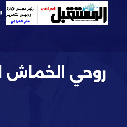
ال
روحي الخماش ا