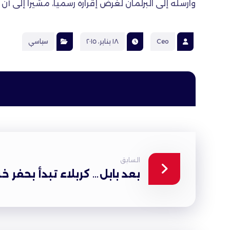
وارسله إلى البرلمان لغرض إقراره رسميا، مشيرا إلى أن المو
Ceo
١٨ يناير، ٢٠١٥
سياسي
السابق
بعد بابل… كربلاء تبدأ بحفر خن