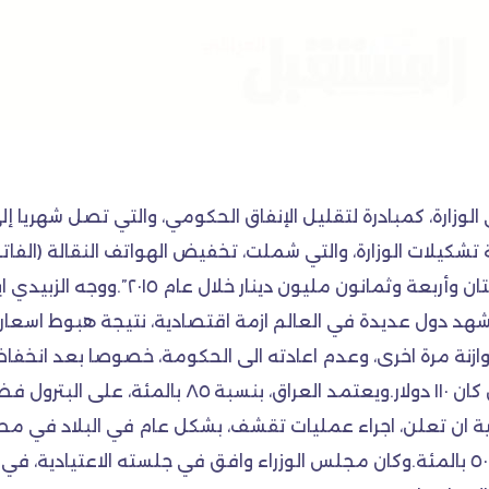
 تشكيلات الوزارة، والتي شملت، تخفيض الهواتف النقالة (الفات
٥٠ بالمئة حيث سيوفر هذا التخفيض مبلغ (
 دول عديدة في العالم ازمة اقتصادية، نتيجة هبوط اسعار الب
ازنة مرة اخرى، وعدم اعادته الى الحكومة، خصوصا بعد انخفا
للبورصة العالمية الى ٤٨ دولار للبرميل الواحد، بعد ان
ة ان تعلن، اجراء عمليات تقشف، بشكل عام في البلاد في محا