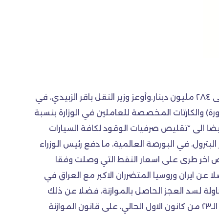
أعلنت وزارة النقل، أمس الأحد، عن تقليل النفقات في الوزارة، كمبادرة لتقليل الإنفاق الحكومي، والتي تصل شهريا إلى ٢٨٤ مليون دينار.وأوعز وزير النقل باقر الزبيدي، في
ورة) والكارتات المخصصة للعاملين في الوزارة بنسبة
 ٢٨٤ ) مائتان وأربعة وثمانون مليون دينار خلال عام ٢٠١٥”.ووجه الزبيدي ايضا الى “تقليص صرفيات الوقود لكافة السيارات
ترول، في البورصة العالمية، ما دفع رئيس الوزراء
ض اخر طرى على اسعار النفط التي وصلت وفقا
 كان ١١٠ دولار.ويعتمد العراق، بنسبة ٨٥ بالمئة، على البترول فضلا عن ايران وروسيا المتضرران الاكبر مع العراق في
ولة لسد العجز الحاصل بالموازنة، فضلا عن ذلك
اعلنت الحكومة ، تخفيض رواتب مجلس الوزراء نسبة ٥٠ بالمئة.وكان مجلس الوزراء وافق في جلسته الاعتيادية، في الـ٢٣ من كانون الاول الحالي، على قانون الموازنة