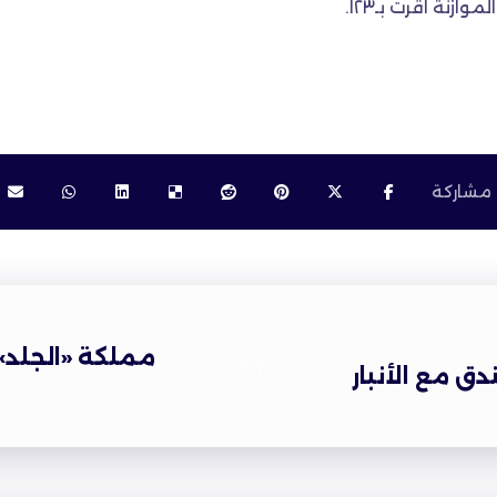
ازنة اقرت بـ١٢٣.
مملكة «الجلد»
دق مع الأنبار