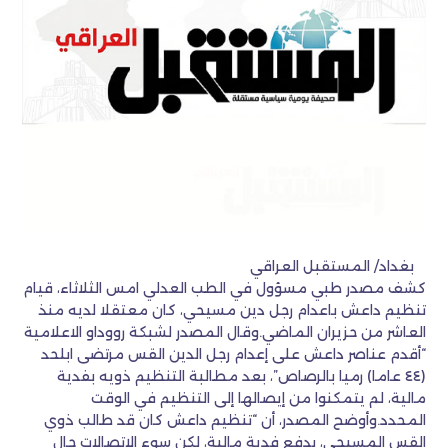
بغداد/ المستقبل العراقي
كشف مصدر طبي مسؤول في الطب العدلي امس الثلاثاء، قيام
تنظيم داعش باعدام رجل دين مسيحي، كان معتقلا لديه منذ
العاشر من حزيران الماضي.وقال المصدر لشبكة رووداو الاعلامية
“أقدم عناصر داعش على إعدام رجل الدين القس مرتضى ابلحد
(٤٤ عاما) رميا بالرصاص”، بعد مطالبة التنظيم ذويه بفدية
مالية، لم يتمكنوا من إيصالها إلى التنظيم في الوقت
المحدد.وأوضح المصدر، أن “تنظيم داعش كان قد طالب ذوي
القس المسيحي، بدفع فدية مالية، لكن سوء الاتصالات حال