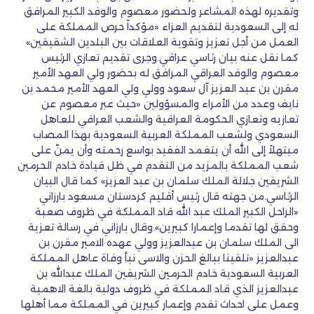
وتقديره لهذه المشاعر ولحضور معصوم والوفد الكبير المرافق
له إلى السعودية لتقديم العزاء «مؤكداً حرص المملكة على
العمل من أجل تعزيز وتقوية العلاقات بين البلدين الشقيقين»
كما نقل عنه بيان رئاسي عراقي.وجرى تقديم تعازي الرئيس
معصوم والوفد العراقي المرافق له بحضور ولي العهد الأمير
مقرن بن عبد العزيز آل سعود وولي ولي العهد الأمير محمد بن
نايف وعدد من الأمراء والمسؤولين «حيث عبر معصوم عن
تعازيه وتعازي الحكومة العراقية والشعب العراقي للعاهل
السعودي ولشعب المملكة العربية السعودية بهذا المصاب
مبتهلاً إلى الله أن يتغمد الفقيد بواسع رحمته وأن يمنّ على
شعب المملكة بالمزيد من التقدم في ظل قيادة خادم الحرمين
الشريفين جلالة الملك سلمان بن عبد العزيز» كما قال البيان
الرئاسي.من جهته قال رئيس أقليم كردستان مسعود بارزاني
«الراحل الكبير الملك عبد الله قاد المملكة في ظروف صعبة
وحقق لها تقدما وإعمارا كبيرين».وقال بارزاني في رسالة تعزية
الى الملك سلمان بن عبدالعزيز وولي عهده الامير مقرن بن
عبدالعزيز «تلقينا ببالغ الحزن والاسى نبأ وفاة عاهل المملكة
العربية السعودية خادم الحرمين الشريفين الملك عبدالله بن
عبدالعزيز الذي قاد المملكة في ظروف دولية بالغة الاهمية
وعمل على احداث تقدم وإعمار كبيرين في المملكة مما أهلها