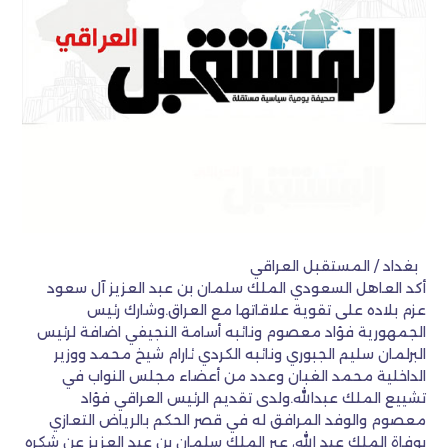
بغداد / المستقبل العراقي
أكد العاهل السعودي الملك سلمان بن عبد العزيز آل سعود
عزم بلاده على تقوية علاقاتها مع العراق.وشارك رئيس
الجمهورية فؤاد معصوم ونائبه أسامة النجيفي اضافة لرئيس
البرلمان سليم الجبوري ونائبه الكردي ئارام شيخ محمد ووزير
الداخلية محمد الغبان وعدد من أعضاء مجلس النواب في
تشييع الملك عبدالله.ولدى تقديم الرئيس العراقي فؤاد
معصوم والوفد المرافق له في قصر الحكم بالرياض التعازي
بوفاة الملك عبد الله، عبر الملك سلمان بن عبد العزيز عن شكره