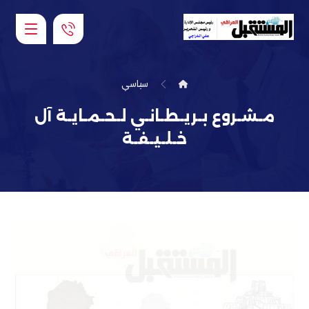
سياسي
مـشـروع بـريـطـانـي لـحـمـايـة آل
خـلـيـفـة