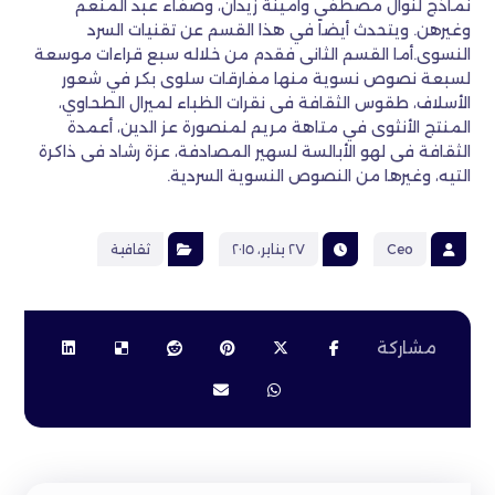
نماذج لنوال مصطفى وأمينة زيدان، وصفاء عبد المنعم
وغيرهن. ويتحدث أيضاً في هذا القسم عن تقنيات السرد
النسوى.أما القسم الثانى فقدم من خلاله سبع قراءات موسعة
لسبعة نصوص نسوية منها مفارقات سلوى بكر في شعور
الأسلاف، طقوس الثقافة فى نقرات الظباء لميرال الطحاوي،
المنتج الأنثوى في متاهة مريم لمنصورة عز الدين، أعمدة
الثقافة فى لهو الأبالسة لسهير المصادفة، عزة رشاد فى ذاكرة
التيه، وغيرها من النصوص النسوية السردية.
Ceo
٢٧ يناير، ٢٠١٥
ثقافية