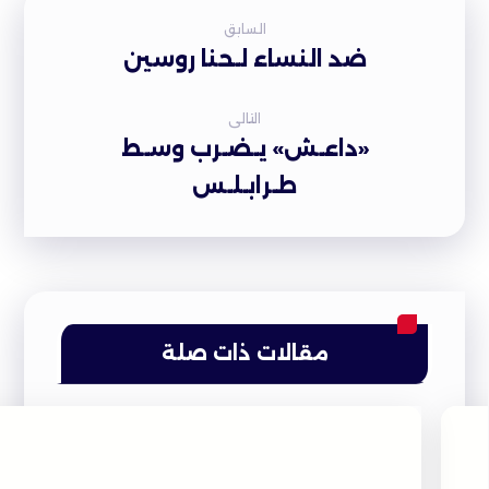
السابق
ضد النساء لـحنا روسين
التالى
«داعـش» يـضـرب وسـط
طـرابـلـس
مقالات ذات صلة