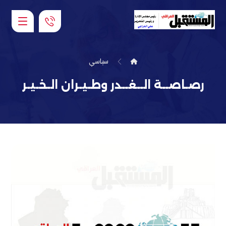
سياسي
رصـاصــة الــغــدر وطـيـران الـخـيـر