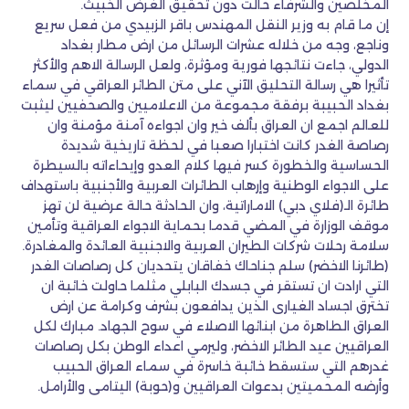
المخلصين والشرفاء حالت دون تحقيق الغرض الخبيث.
إن ما قام به وزير النقل المهندس باقر الزبيدي من فعل سريع
وناجع، وجه من خلاله عشرات الرسائل من ارض مطار بغداد
الدولي، جاءت نتائجها فورية ومؤثرة، ولعل الرسالة الاهم والأكثر
تأثيرا هي رسالة التحليق الآني على متن الطائر العراقي في سماء
بغداد الحبيبة برفقة مجموعة من الاعلاميين والصحفيين ليثبت
للعالم اجمع ان العراق بألف خير وان اجواءه آمنة مؤمنة وان
رصاصة الغدر كانت اختبارا صعبا في لحظة تاريخية شديدة
الحساسية والخطورة كسر فيها كلام العدو وإيحاءاته بالسيطرة
على الاجواء الوطنية وإرهاب الطائرات العربية والأجنبية باستهداف
طائرة الـ(فلاي دبي) الاماراتية، وان الحادثة حالة عرضية لن تهز
موقف الوزارة في المضي قدما بحماية الاجواء العراقية وتأمين
سلامة رحلات شركات الطيران العربية والاجنبية العائدة والمغادرة.
(طائرنا الاخضر) سلم جناحاك خفاقان يتحديان كل رصاصات الغدر
التي ارادت ان تستقر في جسدك البابلي مثلما حاولت خائبة ان
تخترق اجساد الغيارى الذين يدافعون بشرف وكرامة عن ارض
العراق الطاهرة من ابنائها الاصلاء في سوح الجهاد. مبارك لكل
العراقيين عيد الطائر الاخضر، وليرمي اعداء الوطن بكل رصاصات
غدرهم التي ستسقط خائبة خاسرة في سماء العراق الحبيب
وأرضه المحميتين بدعوات العراقيين و(حوبة) اليتامى والأرامل.