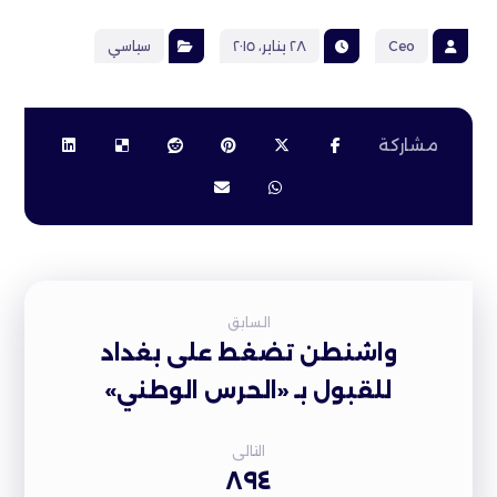
Ceo
٢٨ يناير، ٢٠١٥
سياسي
السابق
واشنطن تضغط على بغداد
للقبول بـ «الحرس الوطني»
التالى
٨٩٤