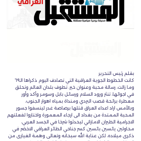
بقلم رئيس التحرير
كانت الخطوط الجوية العراقية التي تصادف اليوم ذكراها الـ٦٩
وما زالت، رسالة محبة وعنوان خير، تطوف بلدان العالم وتحلق
في اجوائها، تنثر ورود السلام ورسائل بابل وسومر وأكد وأور
معطرة برائحة قصب البردي ومنداة بمياه اهوار الجنوب،
وبالأمس اراد اعداء العراق قتلها برصاصة غدر لينسفوا جسور
المحبة الممتدة من بغداد الى ارجاء المعمورة واختاروا لفعلتهم
الاجرامية الطيران الاماراتي ليحدثوا شرخا في الجسد العربي،
محاولين يائسين بائسين كسر جناحي الطائر العراقي الاخضر في
ذكرى ميلاده، لكن عناية الله سبحانه وتعالى وهمة الغيارى من