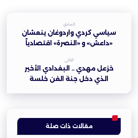
السابق
سياسي كردي واردوغان ينعشان
«داعش» و «النصرة» اقتصادياً
التالى
خزعل مهدي .. البغدادي الأخير
الذي دخل جنة الفن خلسة
مقالات ذات صلة