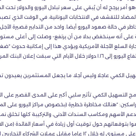
 وهو أمر يرجح له أن يُبقي على سعر تبادل اليورو والدولار تحت 
المضاد للتقشف في الانتخابات اليونانية، في الوقت الذي تص
طر في حالة صعود اليورو أيضا. واحد من التدابير قصيرة الأجل
تجارة السلع الآجلة الأمريكية.ويؤدي هذا إلى إمكانية حدوث 
فيه المستثمرون الأرباح. ويشير بعض المحللين إلى ارتفاع اليورو إلى ١.١٦ دولار خ
تسهيل الكمي عاجلا وليس آجلا، ما يجعل المستثمرين يعيدون ت
ج التسهيل الكمي تأثير سلبي أكبر على المدى القصير على اليو
اسكين: “هنالك مخاطرة خطيرة (بخصوص مراكز اليورو على ال
م الأسهم ومكاسب السندات الأدنى، والتركيبة كلها تخلق نموا
وا بتوقعاتهم حول توقيت أول زيادة في أسعار الفائدة (من الا
ت الشركاء التجاريين الأسبوع الماضي.