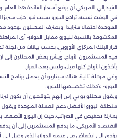
الفيدرالي الأمريكي أن يرفع أسعار الفائدة هذا العام،
في الوقت نفسه، تراجع اليورو بسبب فوز حزب سيريزا 
الموحدة احتمالا متزايدا. ويعترف المحللون بوجود مخا
قرار البنك المركزي الأوروبي، بحسب بيانات من لجنة 
يأخذون الأرباح كلها قبل، وليس بعد، القرار.
وفي مرحلة تالية، هناك سيناريو أن يعمل برنامج ال
اليورو- وكذلك تخصيصها لليورو.
ويقول محللو يو بي إس إنهم يتوقعون أن يكون لبرنام
منطقة اليورو الأفضل دعم العملة الموحدة.ويقول ر
بمنزلة تخفيض في الضرائب، حيث إن اليورو الأضعف يدع
الاقتصاد الأمريكي، ما يدفع المستثمرين إلى أن يدفع
يؤدي إلى انخفاض في قيمة الدولار، الذي وصل إلى أعلى مستوى له خلال ١٢ عاما مقابل عملا