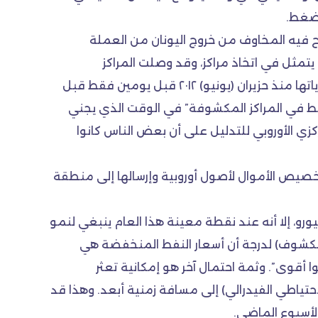
الضغط.
بح فيه المخاوف من خروج اليونان من العملة
 يتمثل في اتخاذ مراكز، وقد وصلت المراكز
المكشوفة بالنسبة لليورو مقابل الدولار– أي المراهنة على أنه سينخفض بدلا من أن يرتفع- وصلت إلى أعلى مستوياتها منذ حزيران (يونيو) ٢٠١٢ قبل يومين فقط قبل
“ضغط في المراكز المكشوفة” في الوقت الذي يجني
لال الأيام التي سبقت إعلان البنك المركزي الأوروبي للتدليل على أن بعض الناس كانوا
خصيص الأموال لأصول أوروبية وإرسالها إلى منطقة
رو، إلا أنه عند نقطة معينة هذا العام ينبغي لنمو
مكشوف) لدرجة أن أسعار النفط المنخفضة هي
 أقوى”. وثمة احتمال آخر هو إمكانية تعثر
حتياطي الفيدرالي) إلى مسافة زمنية أبعد. وهذا قد