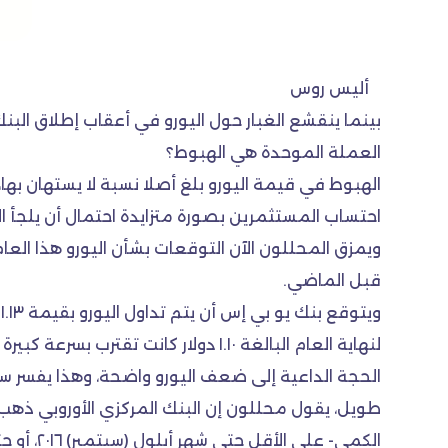
أليس روس
بينما ينقشع الغبار حول اليورو في أعقاب إطلاق البن
العملة الموحدة هي الهبوط؟
احتساب المستثمرين بصورة متزايدة احتمال أن يلجأ ال
قبل الماضي.
لنهاية العام البالغة ١.١٠ دولار كانت تقترب بسرعة كبيرة خلال الشهر الأول من العام.
الحجة الداعية إلى ضعف اليورو واضحة، وهذا يفسر س
طويل، يقول محللون إن البنك المركزي الأوروبي ذهب 
الكمي- 