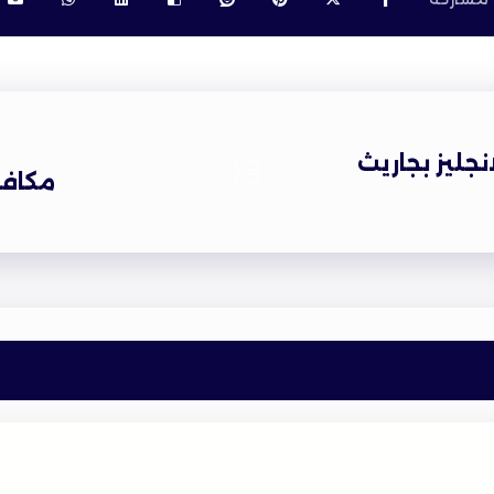
نجليز بجاريث
مكافح