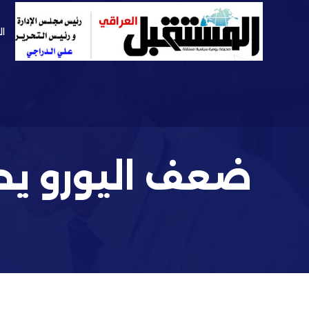
ال
ضعف اليورو يح