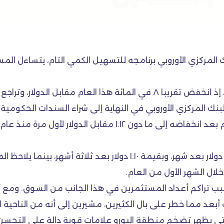
ك المركزي الأوروبي برنامجه للتسهيل الكمي التام، يتساءل ال
بنك المركزي الأوروبي في النهاية إلى شراء السندات الحكومية
ويتوقع بنك يو بي إس أن يتم تداول اليورو بقيمة ١.١٣ دولار بعد شهر، وب
بب تراكم أعداد المستثمرين في هذا الجانب من السوق. ومع أ
أبعد مما خطر على بال الكثيرين، مشيرين إلى أنه من الناحية
على الأقل حتى شهر أيلول (سبتمبر) ٢٠١٦، أو حتى يظهر تضخم منطقة اليورو علامات قو