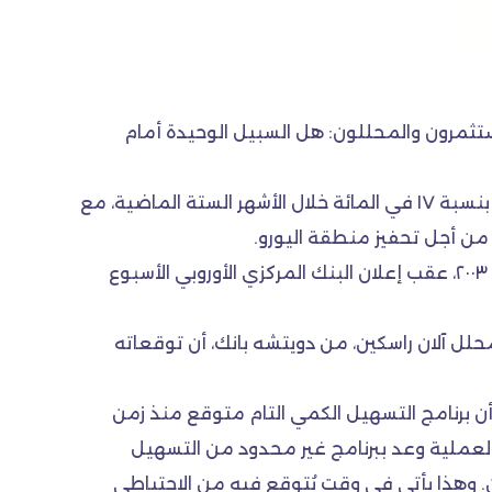
مستثمرون والمحللون: هل السبيل الوحيدة أمام
الهبوط في قيمة اليورو بلغ أصلا نسبة لا يستهان بها، إذ انخفض تقريبا ٨ في المائة هذا العام مقابل الدولار، وتراجع بنسبة ١٧ في المائة خلال الأشهر الستة الماضية، مع
 من أجل تحفيز منطقة اليورو.
ويمزق المحللون الآن التوقعات بشأن اليورو هذا العام بعد انخفاضه إلى ما دون ١.١٢ مقابل الدولار لأول مرة منذ عام ٢٠٠٣، عقب إعلان البنك المركزي الأوروبي الأسبوع
قيمة ١.١٠ دولار بعد ثلاثة أشهر، بينما يلاحظ المحلل آلان راسكين، من دويتشه بانك، أن توقعاته
ن برنامج التسهيل الكمي التام متوقع منذ زمن
 العملية وعد ببرنامج غير محدود من التسهيل
ية دالة على التحسن. وهذا يأتي في وقت يُتوقع فيه من الاحتياطي