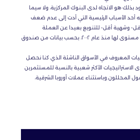
بذلك هو الاتجاه لدى البنوك المركزية، ولا سيما
أنه أحد الأسباب الرئيسية التي أدت إلى عدم ضعف
قل- وشهية أقل- للتنويع بعيدا عن العملة
الأمريكية. ووصلت مقتنيات اليورو كنسبة من إجمالي احتياطيات البنوك المركزية في نهاية أيلول (سبتمبر) إلى أدنى مستوى لها منذ عام ٢٠٠٢، بحسب بيانات من صندوق
يات المعروف في الأسواق الناشئة الذي كنا نحصل
 الاستراتيجيات الأكثر شعبية بالنسبة للمستثمرين
ل المحللون.وباستثناء عملات أوروبا الشرقية،