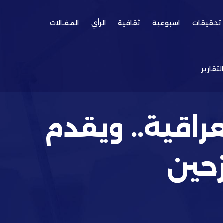
تحقيقات
اسبوعية
ثقافية
الرأي
المقـالات
التقارير
عراقية.. ويقدم
زحين