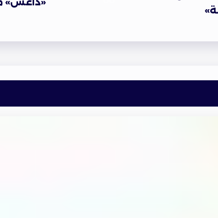
«داعش» مق
ة»