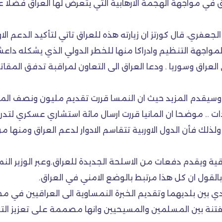
في مواجهة الهجمة الارهابية التي يتعرض لها العراق فضلا ع
لجعفري، قال كورتز ان زيارته هذه للعراق تاتي لتأكيد الدعم ا
 لمواجهة التنظيم وادراكا منها للخطر الدولي الذي يشكله داع
لون مع داعش في العراق وسوريا . ودعا العراق الى التعاون لمراقبة تدف
ي قدم ١٦٣ مليون يورو للعراق وسيقدم المزيد حيث ان النمسا قررت تقديم مليو
ات .. موضحا ان المانيا قررت ارسال مائة استشاري عسكري لتدر
ولذلك فأن الدول الاوربية تتقاسم الادوار لدعم العراق ومنها
راقية ويقدم دفعات من الاسلحة الجديدة للعراق.وعبر الوزير ا
 بالقول ان كل هذا مرتبط بالوضع الامني في العراق.
ي بين بلديهما وتقديم الخبرة النمساوية الى العراقيين في مج
فتنة بين المسلمين والمسيحيين وانها مصممة على تعزيز التعاي