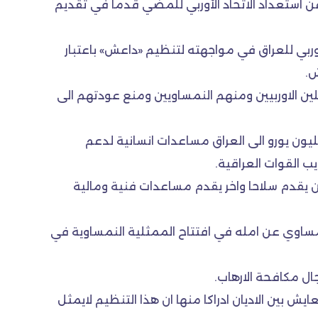
ن استعداد الاتحاد الأوربي للمضي قدماً في تقديم
لاوربي للعراق في مواجهته لتنظيم «داعش» باعتبار
ش.
ق المقاتلين الاوربيين ومنهم النمساويين ومنع عودتهم الى
ن ونصف المليون يورو الى العراق مساعدات انسانية لدعم
يب القوات العراقية.
 من يقدم سلاحا واخر يقدم مساعدات فنية ومالية
لنمساوي عن امله في افتتاح الممثلية النمساوية في
ال مكافحة الارهاب.
ش بين الاديان ادراكا منها ان هذا التنظيم لايمثل