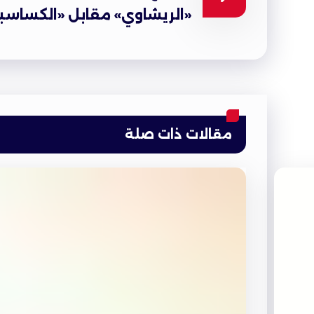
«الريشاوي» مقابل «الكساسب
مقالات ذات صلة