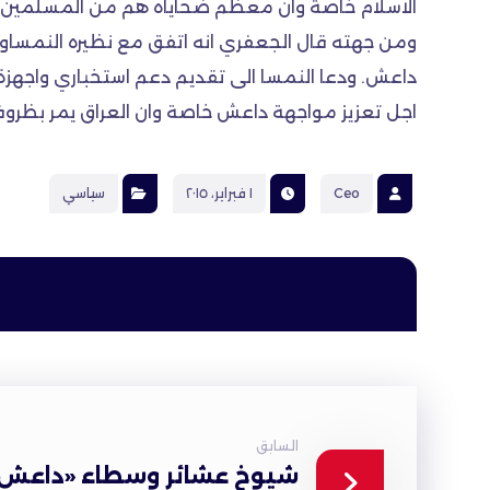
الاسلام خاصة وان معظم ضحاياه هم من المسلمين.
ومن جهته قال الجعفري انه اتفق مع نظيره النمساوي
داعش. ودعا النمسا الى تقديم دعم استخباري واجهزة 
اجل تعزيز مواجهة داعش خاصة وان العراق يمر بظروف
Ceo
١ فبراير، ٢٠١٥
سياسي
السابق
شيوخ عشائر وسطاء «داعش»