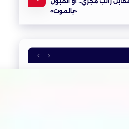
ابل راتب مجزي.. أو القبول
«بالموت»