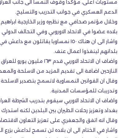
مستويات أعلى، مؤكدا وقوف النمسا الى جانب العراق 
الدعم العسكري في جوانب التدريب والتسليح.
وخلال مؤتمر صحافي مع نظيره وزير الخارجية ابراهيم ا
بلاده عضوا في الاتحاد الاوروبي وفي التحالف الدولي
واشار الى ان هناك ١٥٠ نمساويا يقات
بلدانهم لينفذوا اعمال عنف.
واضاف ان الاتحاد الاورب
النازحين اضافة الى تقديم المزيد من الاسلحة والمعد
وقال ان القوانين النمساوية لاتسمح بتصدير الاسلحة 
وتدريبات للمؤسسات المدنية.
واضاف ان الاتحاد الاوربي سيقوم بتدريب الشرطة الع
بغداد وتعزيز رحلات الطيران بين البلدين لكنه استدرك
وقال انه اتفق والجعفري على تعزيز التعاون الاقتصاد
واشار في الختام الى ان بلاده لن تسمح لداعش بزرع ال