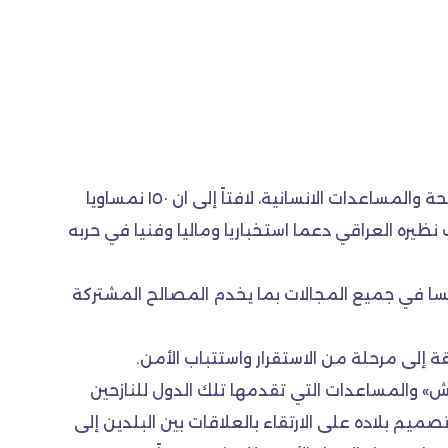
اعلن وزير الخارجية النمساوي، أمس الأحد، ان الاتحاد الاوروبي سيدرب الشرطة العراقية ويقدم للعراق المزيد من الاسلحة والمساعدات الانسانية، لافتاً إلى ان ١٥٠ نمساويا
ظيره العراقي دعما استخباريا وماليا وفنيا في حربه
مسا في جميع المجالات بما يخدم المصالح المشتركة
 إلى مرحلة من الاستقرار واستتباب الأمن.
» والمساعدات التي تقدمها تلك الدول للنازحين
يم بلاده على الارتقاء بالعلاقات بين البلدين إلى