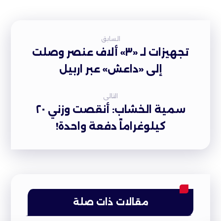
السابق
تجهيزات لـ «٣» ألاف عنصر وصلت
إلى «داعش» عبر اربيل
التالى
سمية الخشاب: أنقصت وزني ٢٠
كيلوغراماً دفعة واحدة!
مقالات ذات صلة