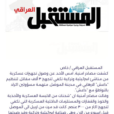
المستقبل العراقي / خاص
كشفت مصادر امنية, امس الأحد, عن وصول تجهيزات عسكرية
من مناشئ اسرائيلية وتركية تكفي لتجهيز ٣ ألاف مقاتل, لتنظيم
“داعش” الارهابي في مدينة الموصل, متهمة مسؤولين اكراد
بالتواطؤ مع “داعش”.
وقالت مصادر أمنية ان “شحنات من الالبسة العسكرية والأحذية
والخوذ والقفازات والمستلزمات الداخلية العسكرية التي تكفي
لتجهيز اكثر من ٣٠٠٠ عنصر, كانت قد مرت من اربيل الى الموصل
قبل اسبوع من الان, وهي صناعة اسرائيلية وتركية وقد رصدتها