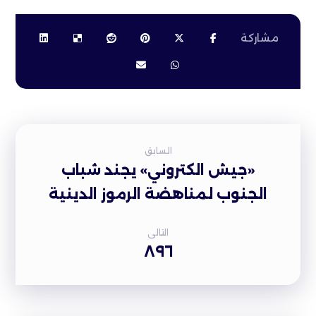
السابق
«جيش الكتروني» يجند شباب
الجنوب لمناهضة الرموز الدينية
التالى
٨٩٦