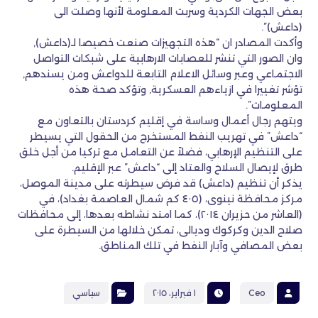
بعض الجهات الكردية وسربت المعلومة لأنها وصلت الى
(داعش)”.
وأكدت المصادر ان “هذه التجهيزات صنعت خصيصا لـ(داعش),
وان الصور التي تنشر للعصابات الارهابية على شبكات التواصل
الاجتماعي وعبر وسائل الاعلام التابعة للدواعش ومن يسندهم,
تؤشر تغييرا في ازياءهم العسكرية, وتؤكد صحة هذه
المعلومات”.
ويتهم رجال أعمال وساسة في إقليم كردستان بالتعاون مع
“داعش” في تهريب النفط المستخرج من الحقول التي يسيطر
على التنظيم الإرهابي، فضلاً عن التعامل مع تركيا من أجل خلق
طرق لإيصال السلاح والعتاد إلى “داعش” عبر الإقليم.
يذكر أن تنظيم (داعش) قد فرض سيطرته على مدينة الموصل،
مركز محافظة نينوى، (٤٠٥ كم شمال العاصمة بغداد)، في
(العاشر من حزيران ٢٠١٤)، كما امتد نشاطه بعدها، إلى محافظات
صلاح الدين وكركوك وديالى، تمكن خلالها من السيطرة على
بعض المصافي وآبار النفط في تلك المناطق.
Ceo
١ فبراير، ٢٠١٥
سياسي