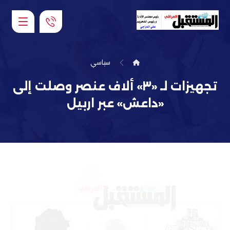
سياسي
تجهيزات لـ «٣» ألاف عنصر وصلت إلى
«داعش» عبر اربيل