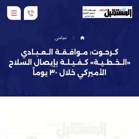
سياسي
كـرحـوت: مـوافـقـة الـعـبـادي
«الـخـطـيـة» كـفـيـلـة بإيصال السلاح
الأميركي خلال ٣٠ يوماً