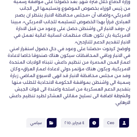
وزارة الدفاع خلال فترة شهر، بعد حصولنا على موافقة رسمية
من رئيس الوزراء بخصوص الموضوع وتسليمها الى الجانب
الامريكي».واضاف أن «مجلس محافظة الانبار ينتظر ان يصدر
العبادي قراراً بهذا الخصوص لتسليمه للجانب الامريكي»، مبينا
ان «وفد الانبار الى واشنطن حصل على وعود من قبل الادارة
الامريكية بان تكون هناك منظمات انسانية اغاثية تعمل في
الانبار لتقديم الدعم للنازحين».
واوضح كرحوت «حصلنا على وعود في حال حصول استقرار امني
في الانبار وباقي المحافظات سيكون هناك صندوقا خاصا لاعادة
اعمار المدن المدمرة من تنظيم داعش، تتبناه الولايات المتحدة
الامريكية، ويكون هناك مؤتمر دولي لاعادة اعمار العراق».وكان
وفد من مجلس محافظة الانبار قد انهى الاسبوع الماضي زيارة
رسمية الى واشنطن بموافقة الحكومة الاتحادية للطلب منها
بتقديم الدعم العسكرية من اسلحة واعتدة الى قوات الجيش
والشرطة اضافة الى تسليح مقاتلي العشائر لطرد تنظيم داعش
الارهابي.
Ceo
٤ فبراير، ٢٠١٥
سياسي