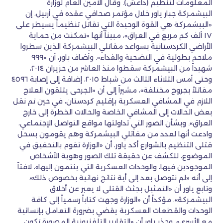
المعلومات لتنظيم (داعش). وقال الأمين العام لوزارة
البيشمركة جبار ياور خلال مؤتمر صحافي عقده في أربيل، إن
«البيشمركة هي القوة الوحيدة التي تقاتل تنظيماً يسيطر على
١٧ ألف كم مربع في العراق»، مبيناً أنها «تمكنت من حماية
الأراضي الكردستانية بسواعد مقاتلي البيشمركة الذين سطروا
ملاحم بطولية في التضحية والفداء». وأضاف باور، أن «٩٩٩
شهيداً من البيشمركة سقطوا منذ العاشر من حزيران ٢٠١٤،
وحتى أمس الثلاثاء الثالث من شباط ٢٠١٥، إضافة إلى إصابة ٤٥٩٦
مقاتلاً بجروح مختلفة»، مشيراً إلى أن «الجرحى يتلقون العلاج
اللازم في المشافي العسكرية بإقليم كردستان، في حين تم نقل
بعض الحالات إلى المشافي الخاصة والحالات الخطرة إلى خارج
العراق». وبشأن الصور التي تداولتها مواقع التواصل الإجتماعي،
وادعت أنها لعدد من مقاتلي البيشمركة وهم يقومون بسحل
قتلى التنظيم بالشوارع أكد ياور، أن «الوزارة تقوم بالتحقيق في
الموضوع، للكشف عن حقيقة تلك الصور وهوية الأشخاص
الموجودين فيها، والوحدات العسكرية التي ينتمون إليها»، لافتاً
إلى أنه «لم نتوصل بعد إلى أية نتائج نهائية بخصوص ذلك».
وتابع ياور أن «التمثيل بجثث القتلى لا يعبر عن أخلاق
البيشمركة»، مؤكداً أن «الوزارة وجهت كتاباً رسمياً إلى كافة
الوحدات والقطعات العسكرية يقضي بضرورة التعامل بإنسانية
مع الأسرى». وحذر ياور أن «التقارير التلفزيونية المصورة تكون