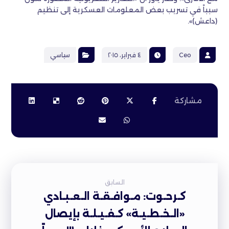
سبباً في تسريب بعض المعلومات العسكرية إلى تنظيم
(داعش)».
Ceo
٤ فبراير، ٢٠١٥
سياسي
السابق
كـرحـوت: مـوافـقـة الـعـبـادي
«الـخـطـيـة» كـفـيـلـة بإيصال