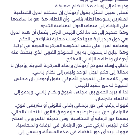
وذريعته إلى إرساء هذا النظام ضعيفة.
فعلى سبيل المثل، يقول أردوغان إن معظم الدول الصناعية
العشرين يسودها نظام رئاسي، وأن النظام هذا هو ما ساعدها
على الارتقاء إلى مصاف الدول الصناعية الكبيرة.
وهذا صحيح إلى حد ما، لكن الرئيس التركي يغفل أن هذه الدول
هي دول فيديرالية فيها حكومات محلية تشارك في الحكم
وصناعة القرار، على خلاف الحكومة المركزية القوية في تركيا.
وهذا تباين لا يستهان به بين النموذج الغربي الذي يتحدث عنه
أردوغان ونظامه الرئاسي المقترح.
بالتالي، إرساء نموذج أردوغان وإبقاء المركزية القوية، يؤديان لا
محالة إلى حكم الرجل الواحد وليس إلى نظام رئاسي.
وفي كلامه على النموذج الأميركي، يقول أردوغان إن مجلس
الشيوخ له دور مقيد للرئيس.
لذا، لا يريد الجمع بين مجلس شيوخ ونظام رئاسي، ويدعو إلى
الاكتفاء بالبرلمان.
فهو لا يرغب في دور برلماني رقابي قانوني أو تشريعي قوي.
فالبرلمان حين يسيطر عليه حزبه وفق قانون الانتخابات الحالي،
يسقط دور الرقابة أو المحاسبة. وفي حديثه التلفزيوني، اقتصر
كلام الرئيس التركي على دور البرلمان في الرقابة والمحاسبة.
فهو لا يريد أي دور للقضاء في هذه المسألة، ويسعى إلى