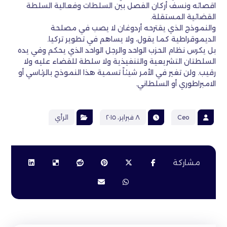
اقصائه ونسف أركان الفصل بين السلطات وفعالية السلطة
القضائية المستقلة.
والنموذج الذي يقترحه أردوغان لا يصب في مصلحة
الديموقراطية كما يقول، ولا يساهم في تطوير تركيا.
بل يكرس نظام الحزب الواحد والرجل الواحد الذي يحكم وفي يده
السلطتان التشريعية والتنفيذية ولا سلطة للقضاء عليه ولا
رقيب. ولن تغير في الأمر شيئاً تسمية هذا النموذج بالرئاسي أو
الامبراطوري أو السلطاني.
Ceo
٨ فبراير، ٢٠١٥
الرأي