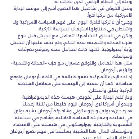
رؤيته إلى النظام الرئاسي الذي يطالب به.
وقبل الخوض في تفاصيل هذا التصور، أشير إلى موقف الإدارة
الأميركية من تركيا أخيراً.
وجليّ أن لا تركيا قادرة، اليوم، على فهم السياسة الأميركية ولا
واشنطن في متناولها استيعاب السياسة التركية.
ولكن في السابق كانت أميركا تتعامل مع الجيش قبل بلوغ
«حزب العدالة والتنمية» سدة الحكم، ولم يخفَ عليها أن للجيش
رؤية أيديولوجية، لكنها كانت تتعامل معه وتتوقع تصرفاته
وسياساته.
مثل هذا التعامل والتوقع عسيران مع حزب «العدالة والتنمية»
والرئيس أردوغان.
إذ تجد الإدارة الأميركية صعوبة بالغة في الثقة بأردوغان وتوقع
سياساته، كما أن سعيه إلى الهيمنة على مفاصل السلطة
التركية يقلق واشنطن.
ودار كلام الإدارة على تقويض هيمنة هذه الديموقراطية.
ويبدو أن أميركا ترى أردوغان اليوم خليطاً من ثلاثة زعماء
«مزعجين»: بوتين وبيرلوسكوني وشافيز! فأردوغان يشبه بوتين
في تسلطه ومقاربته السياسة الداخلية، وشافيز في سياسته
الشعبوية والخارجية، وبيرلوسكوني في هيمنته على الاقتصاد
ومؤسسات المال. هذا التشبيه يساعدنا في فهم تصور أردوغان
للنظام الرئاسي الذي يريد.