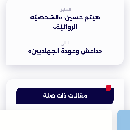
السابق
هيثم حسين: «الشخصيّة
الروائيّة»
التالى
«داعش وعودة الجهاديين»
مقالات ذات صلة