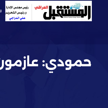
ال
حمودي: عازمون 