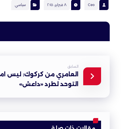
Ceo
٨ فبراير، ٢٠١٥
سياسي
السابق
العامري من كركوك: ليس ام
التوحد لطرد «داعش»
مقالات ذات صلة