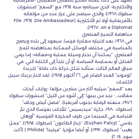
يشهد على ذلك عمله المحرر باللغتين الأصليتين -الأفريقانية
والأنكليزية- الذي سيباشره سنة ١٩٦٤ مع “السفير” (منشورات
سطوك ١٩٦٨)، والذي سيصدر على غرار عدد من مؤلفاته
بالأفريقانية أولا ثم الأنكليزية (Die Ambassadeur, ١٩٦٤, File
on a Diplomat, ١٩٦٧).
مناهضة التمييز العنصري
في ١٩٦٨، بعد اختياره مغادرة فرنسا، سيعود إلى بلده ويصرح
بالمناسبة في مختلف الوسائل الممكنة بمناهضته للميز
العنصري: “يمكننا أن نختار وسيلة عملية و«فعالة»؛ إما برمي
القنابل أو بممارسة السياسة، أو أن نلجأ إلى الكتابة التي، في
سياق العالم الثالث، ستأخذ شكل حركة ذات دلالة” (جريدة
“لوموند” العدد الصادر في ٢٦ أكتوبر ١٩٨٤). لقد اختار برينك سبيل
الكلمات.
بعد “السفير” سيليه أكثر من عشرين مؤلفا -روايات، أبحاث،
مقالات،..- نجد من بينها “إلى أسْود من الليل” (منشورات سطوك
١٩٧٦، منعته الرقابة بجنوب أفريقيا)، “فصل أبيض وجاف”
(سطوك، ١٩٨٠، جائزة “ميديسيس” للأجانب بفرنسا) الذي تمّ
اقتباسه في السينما من طرف المخرجة الفرنسية “أوزهان
بلاسي” (Euzhan Palcy)، “جدار الطاعون” (سطوك، ١٩٨٤)، “عمل
رهيب” (سطوك، ١٩٩١)، أو أيضا مؤخرا، “فيليدا” (Philida ) (آكت
سود، ٢٠١٤).