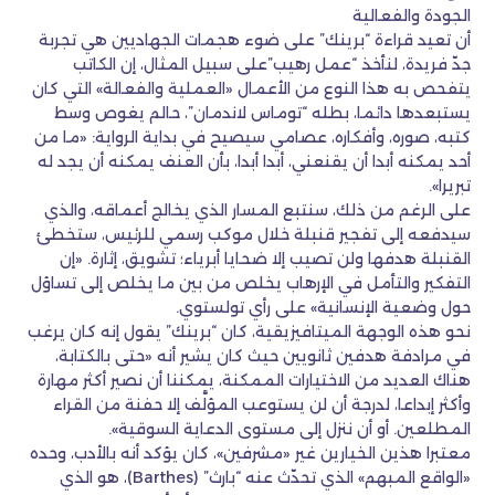
الجودة والفعالية
أن تعيد قراءة “برينك” على ضوء هجمات الجهاديين هي تجربة
جدّ فريدة، لنأخذ “عمل رهيب”على سبيل المثال، إن الكاتب
يتفحص به هذا النوع من الأعمال «العملية والفعالة» التي كان
يستبعدها دائما، بطله “توماس لاندمان”، حالم يغوص وسط
كتبه، صوره، وأفكاره، عصامي سيصيح في بداية الرواية: «ما من
أحد يمكنه أبدا أن يقنعني، أبدا أبدا، بأن العنف يمكنه أن يجد له
تبريرا».
على الرغم من ذلك، سنتبع المسار الذي يخالج أعماقه، والذي
سيدفعه إلى تفجير قنبلة خلال موكب رسمي للرئيس، ستخطئ
القنبلة هدفها ولن تصيب إلا ضحايا أبرياء؛ تشويق، إثارة. «إن
التفكير والتأمل في الإرهاب يخلص من بين ما يخلص إلى تساؤل
حول وضعية الإنسانية» على رأي تولستوي.
نحو هذه الوجهة الميتافيزيقية، كان “برينك” يقول إنه كان يرغب
في مرادفة هدفين ثانويين حيث كان يشير أنه «حتى بالكتابة،
هناك العديد من الاختيارات الممكنة، يمكننا أن نصير أكثر مهارة
وأكثر إبداعا، لدرجة أن لن يستوعب المؤلَّف إلا حفنة من القراء
المطلعين. أو أن ننزل إلى مستوى الدعاية السوقية».
معتبرا هذين الخيارين غير «مشرفين»، كان يؤكد أنه بالأدب، وحده
«الواقع المبهم» الذي تحدّث عنه “بارث” (Barthes)، هو الذي