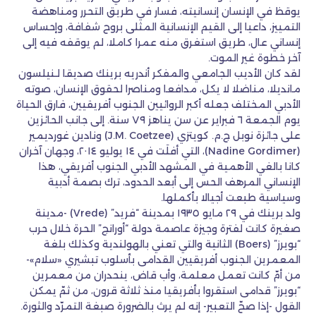
يوقظ في الإنسان إنسانيته، فسار في طريق التحرر ومناهضة
التمييز، داعيا إلى القيم الإنسانية المثلى بروح شفافة، وإحساس
إنساني عال، طريق استغرق منه عمرا كاملا، لم يوقفه فيه إلى
آخر خطوة غير الموت.
لقد كان الأديب الجامعي والمفكر أندريه برينك صديقا لـنيلسون
مانديلا، مناضلا لا يكل، مدافعا ومناصرا لحقوق الإنسان، صوته
الأدبي المختلف جعله أكبر الروائيين الجنوب أفريقيين، فارق الحياة
يوم الجمعة ٦ فبراير عن سن يناهز ٧٩ سنة. إلى جانب الحائزين
على جائزة نوبل ج.م. كويتزي (J.M. Coetzee) ونادين غورديمير
(Nadine Gordimer)، التي أفلَت في ١٤ يوليو ٢٠١٤، وجهان آخران
كانا بالغي الأهمية في المشهد الأدبي الجنوب أفريقي، هذا
الإنساني المرهف الحس إلى أبعد الحدود، ترك بصمة أدبية
وسياسية طبعت أجيالا بأكملها.
ولد برينك في ٢٩ مايو ١٩٣٥ بمدينة “فريد” (Vrede) -مدينة
صغيرة كانت لفترة وجيزة عاصمة دولة “أورانج” الحرة خلال حرب
“بويرز” (Boers) الثانية والتي تعني بالهولندية وكذلك بلغة
المعمرين الجنوب أفريقيين القدامى بأسلوب تبشيري «سلام»-
من أمّ كانت تعمل معلمة، وأب قاض، ينحدران من معمرين
“بويرز” قدامى استقروا بأفريقيا منذ ثلاثة قرون، من ثمّ يمكن
القول -إذا صحّ التعبير- إنه لم يرث بالضرورة صبغة التمرّد والثورة.