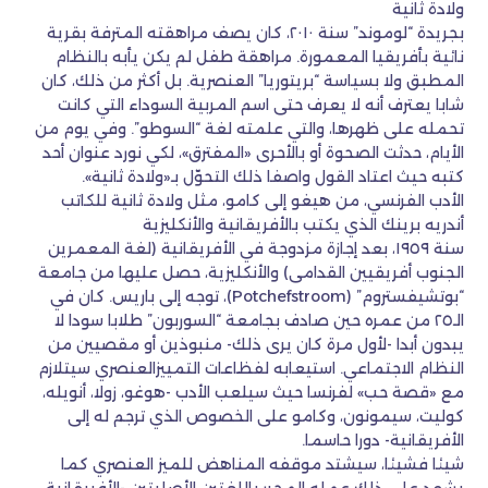
ولادة ثانية
بجريدة “لوموند” سنة ٢٠١٠، كان يصف مراهقته المترفة بقرية
نائية بأفريقيا المعمورة. مراهقة طفل لم يكن يأبه بالنظام
المطبق ولا بسياسة “بريتوريا” العنصرية. بل أكثر من ذلك، كان
شابا يعترف أنه لا يعرف حتى اسم المربية السوداء التي كانت
تحمله على ظهرها، والتي علمته لغة “السوطو”. وفي يوم من
الأيام، حدثت الصحوة أو بالأحرى «المفترق»، لكي نورد عنوان أحد
كتبه حيث اعتاد القول واصفا ذلك التحوّل بـ«ولادة ثانية».
الأدب الفرنسي، من هيغو إلى كامو، مثل ولادة ثانية للكاتب
أندريه برينك الذي يكتب بالأفريقانية والأنكليزية
سنة ١٩٥٩، بعد إجازة مزدوجة في الأفريقانية (لغة المعمرين
الجنوب أفريقيين القدامى) والأنكليزية، حصل عليها من جامعة
“بوتشيفستروم” (Potchefstroom)، توجه إلى باريس. كان في
الـ٢٥ من عمره حين صادف بجامعة “السوربون” طلابا سودا لا
يبدون أبدا -لأول مرة كان يرى ذلك- منبوذين أو مقصيين من
النظام الاجتماعي. استيعابه لفظاعات التمييزالعنصري سيتلازم
مع «قصة حب» لفرنسا حيث سيلعب الأدب -هوغو، زولا، أنويله،
كوليت، سيمونون، وكامو على الخصوص الذي ترجم له إلى
الأفريقانية- دورا حاسما.
شيئا فشيئا، سيشتد موقفه المناهض للميز العنصري كما