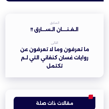
السابق
الـفـنــــان الـســـارق !!
التالى
ما تعرفون وما لا تعرفون عن
روايات غسان كنفاني التي لـم
تكتمل
مقالات ذات صلة