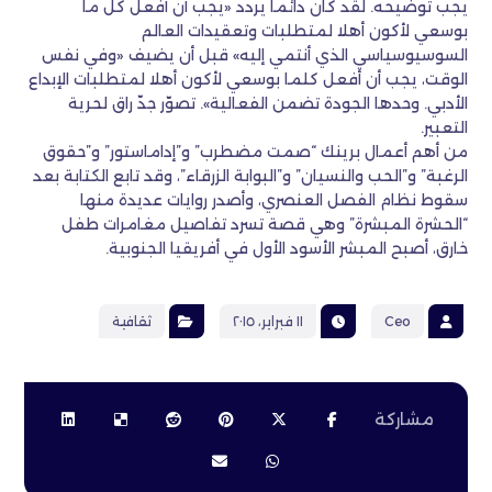
يجب توضيحه. لقد كان دائما يردد «يجب أن أفعل كل ما
بوسعي لأكون أهلا لمتطلبات وتعقيدات العالم
السوسيوسياسي الذي أنتمي إليه» قبل أن يضيف «وفي نفس
الوقت، يجب أن أفعل كلما بوسعي لأكون أهلا لمتطلبات الإبداع
الأدبي. وحدها الجودة تضمن الفعالية». تصوّر جدّ راق لحرية
التعبير.
من أهم أعمال برينك “صمت مضطرب” و”إداماستور” و”حقوق
الرغبة” و”الحب والنسيان” و”البوابة الزرقاء”، وقد تابع الكتابة بعد
سقوط نظام الفصل العنصري، وأصدر روايات عديدة منها
“الحشرة المبشرة” وهي قصة تسرد تفاصيل مغامرات طفل
خارق، أصبح المبشر الأسود الأول في أفريقيا الجنوبية.
Ceo
١١ فبراير، ٢٠١٥
ثقافية